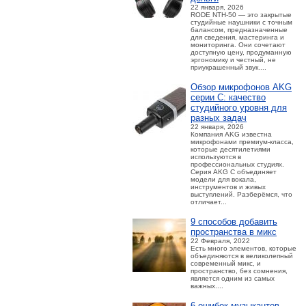
22 января, 2026
RODE NTH-50 — это закрытые
студийные наушники с точным
балансом, предназначенные
для сведения, мастеринга и
мониторинга. Они сочетают
доступную цену, продуманную
эргономику и честный, не
приукрашенный звук....
Обзор микрофонов AKG
серии C: качество
студийного уровня для
разных задач
22 января, 2026
Компания AKG известна
микрофонами премиум-класса,
которые десятилетиями
используются в
профессиональных студиях.
Серия AKG C объединяет
модели для вокала,
инструментов и живых
выступлений. Разберёмся, что
отличает...
9 способов добавить
пространства в микс
22 Февраля, 2022
Есть много элементов, которые
объединяются в великолепный
современный микс, и
пространство, без сомнения,
является одним из самых
важных....
6 ошибок музыкантов,