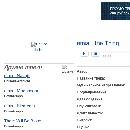
Главная
Софт
Музыка
Статьи
Музыканты
Сло
etnia - the Thing
HotKot
00:00
Другие треки
Автор:
etnia - Navajo
Название трека:
Chillout/Ambient
Музыкальное направление:
etnia - Moonbeam
Поднаправление:
Downtempo
Дата создания:
etnia - Elements
Опубликован:
Downtempo
Длительность:
Битрейт:
There Will Be Blood
Downtempo
Оценка: