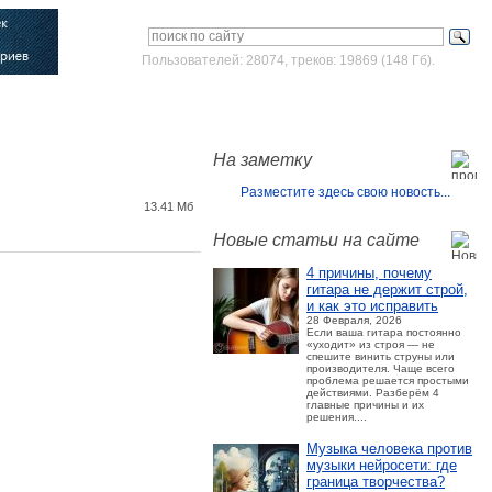
Пользователей: 28074, треков: 19869 (148 Гб).
Войти
Зарегистрироваться
На заметку
Разместите здесь свою новость...
13.41 Мб
Новые статьи на сайте
4 причины, почему
гитара не держит строй,
и как это исправить
28 Февраля, 2026
Если ваша гитара постоянно
«уходит» из строя — не
спешите винить струны или
производителя. Чаще всего
проблема решается простыми
действиями. Разберём 4
главные причины и их
решения....
Музыка человека против
музыки нейросети: где
граница творчества?