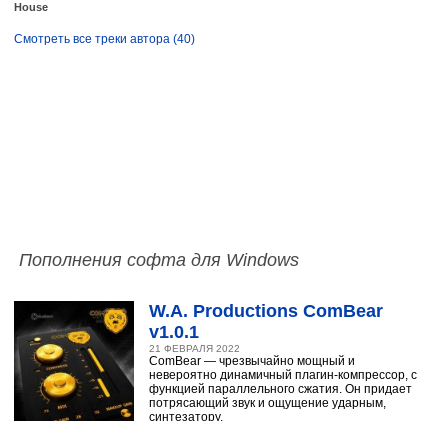
House
Смотреть все треки автора (40)
Пополнения софта для Windows
W.A. Productions ComBear
v1.0.1
21 ФЕВРАЛЯ 2022
ComBear — чрезвычайно мощный и
невероятно динамичный плагин-компрессор, с
функцией параллельного сжатия. Он придает
потрясающий звук и ощущение ударным,
синтезатору,