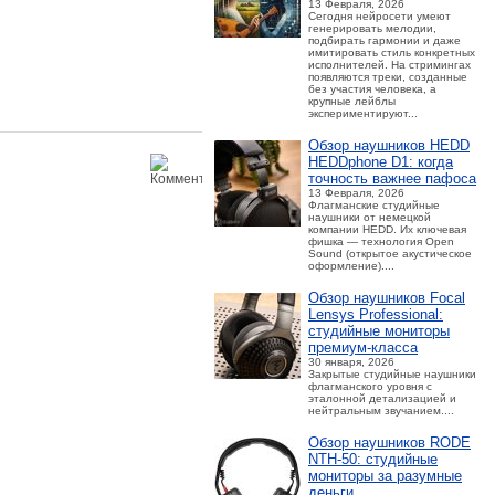
13 Февраля, 2026
Сегодня нейросети умеют
генерировать мелодии,
подбирать гармонии и даже
имитировать стиль конкретных
исполнителей. На стримингах
появляются треки, созданные
без участия человека, а
крупные лейблы
экспериментируют...
Обзор наушников HEDD
HEDDphone D1: когда
точность важнее пафоса
13 Февраля, 2026
Флагманские студийные
наушники от немецкой
компании HEDD. Их ключевая
фишка — технология Open
Sound (открытое акустическое
оформление)....
Обзор наушников Focal
Lensys Professional:
студийные мониторы
премиум‑класса
30 января, 2026
Закрытые студийные наушники
флагманского уровня с
эталонной детализацией и
нейтральным звучанием....
Обзор наушников RODE
NTH-50: студийные
мониторы за разумные
деньги