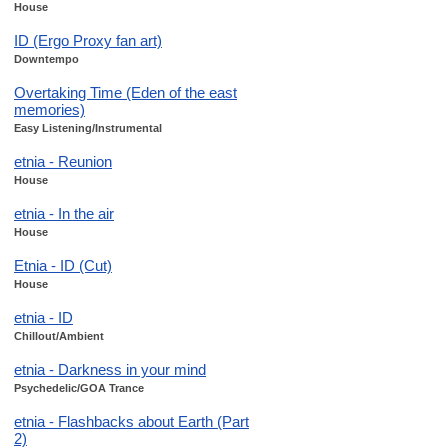
House
ID (Ergo Proxy fan art)
Downtempo
Overtaking Time (Eden of the east
memories)
Easy Listening/Instrumental
etnia - Reunion
House
etnia - In the air
House
Etnia - ID (Cut)
House
etnia - ID
Chillout/Ambient
etnia - Darkness in your mind
Psychedelic/GOA Trance
etnia - Flashbacks about Earth (Part
2)