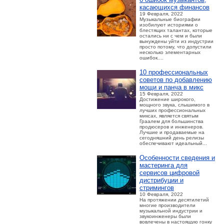
касающихся финансов
19 Февраля, 2022
Музыкальные биографии
изобилуют историями о
блестящих талантах, которые
остались ни с чем и были
вынуждены уйти из индустрии
просто потому, что допустили
несколько элементарных
ошибок....
10 профессиональных
советов по добавлению
мощи и панча в микс
15 Февраля, 2022
Достижение широкого,
мощного звука, слышимого в
лучших профессиональных
миксах, является святым
Граалем для большинства
продюсеров и инженеров.
Лучшие и продаваемые на
сегодняшний день релизы
обеспечивают идеальный...
Особенности сведения и
мастеринга для
сервисов цифровой
дистрибуции и
стримингов
10 Февраля, 2022
На протяжении десятилетий
многие производители
музыкальной индустрии и
звукоинженеры были
вовлечены в настоящую гонку