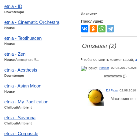
etnia - ID
Downtempo
Закачек:
Прослушек:
etnia - Cinematic Orchestra
House
etnia - Teotihuacan
House
Отзывы (2)
etnia - Zen
Чтобы оставить комментарий,
а
House
Atmosphere !!...
HotKot
02.08.2010 02:26
etnia - Aesthesis
Downtempo
ахахахаха )))
etnia - Asian Moon
DJ Faza
02.08.2010
House
Мастеринг не 
etnia - My Pacification
Chillout/Ambient
etnia - Savanna
Chillout/Ambient
etnia - Corpuscle