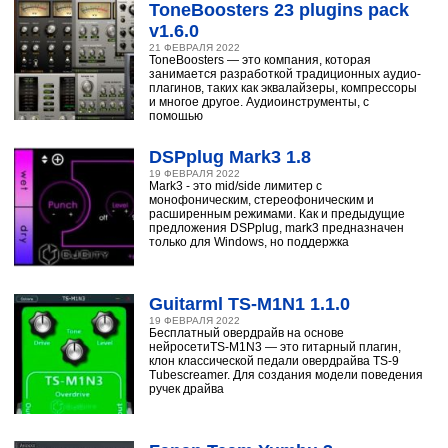
ToneBoosters 23 plugins pack
v1.6.0
21 ФЕВРАЛЯ 2022
ToneBoosters — это компания, которая
занимается разработкой традиционных аудио-
плагинов, таких как эквалайзеры, компрессоры
и многое другое. Аудиоинструменты, с
помощью
DSPplug Mark3 1.8
19 ФЕВРАЛЯ 2022
Mark3 - это mid/side лимитер с
монофоническим, стереофоническим и
расширенным режимами. Как и предыдущие
предложения DSPplug, mark3 предназначен
только для Windows, но поддержка
Guitarml TS-M1N1 1.1.0
19 ФЕВРАЛЯ 2022
Бесплатный овердрайв на основе
нейросетиTS-M1N3 — это гитарный плагин,
клон классической педали овердрайва TS-9
Tubescreamer. Для создания модели поведения
ручек драйва