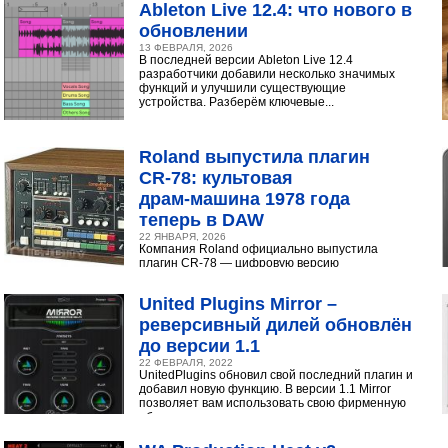
Ableton Live 12.4: что нового в
обновлении
13 ФЕВРАЛЯ, 2026
В последней версии Ableton Live 12.4
разработчики добавили несколько значимых
функций и улучшили существующие
устройства. Разберём ключевые...
Roland выпустила плагин
CR‑78: культовая
драм‑машина 1978 года
теперь в DAW
22 ЯНВАРЯ, 2026
Компания Roland официально выпустила
плагин CR-78 — цифровую версию
легендарной аналоговой драм-машины
1978 года. Инструмент доступен в экосистеме...
United Plugins Mirror –
реверсивный дилей обновлён
до версии 1.1
22 ФЕВРАЛЯ, 2022
UnitedPlugins обновил свой последний плагин и
добавил новую функцию. В версии 1.1 Mirror
позволяет вам использовать свою фирменную
обратную...