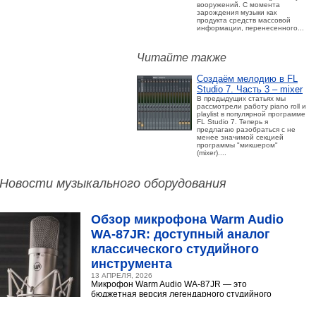
вооружений. С момента
зарождения музыки как
продукта средств массовой
информации, перенесенного...
Читайте также
Создаём мелодию в FL
Studio 7. Часть 3 – mixer
В предыдущих статьях мы
рассмотрели работу piano roll и
playlist в популярной программе
FL Studio 7. Теперь я
предлагаю разобраться с не
менее значимой секцией
программы "микшером"
(mixer)....
Новости музыкального оборудования
Обзор микрофона Warm Audio
WA‑87JR: доступный аналог
классического студийного
инструмента
13 АПРЕЛЯ, 2026
Микрофон Warm Audio WA‑87JR — это
бюджетная версия легендарного студийного
конденсаторного микрофона Neumann U 87.
Разберёмся,...