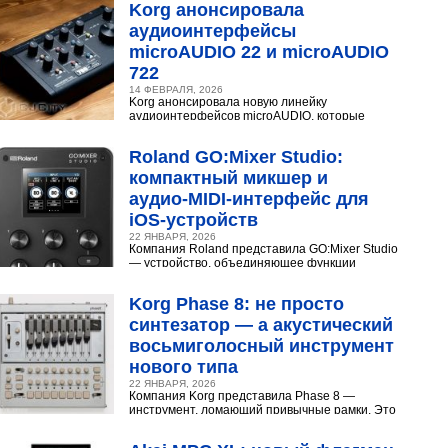
Korg анонсировала
аудиоинтерфейсы
microAUDIO 22 и microAUDIO
722
14 ФЕВРАЛЯ, 2026
Korg анонсировала новую линейку
аудиоинтерфейсов microAUDIO, которые
сочетают в себе предусилители с интересными
эффектами, включая аналоговый...
Roland GO:Mixer Studio:
компактный микшер и
аудио‑MIDI‑интерфейс для
iOS‑устройств
22 ЯНВАРЯ, 2026
Компания Roland представила GO:Mixer Studio
— устройство, объединяющее функции
микшера, аудио- и MIDI?интерфейса. Оно
создано для мобильных...
Korg Phase 8: не просто
синтезатор — а акустический
восьмиголосный инструмент
нового типа
22 ЯНВАРЯ, 2026
Компания Korg представила Phase 8 —
инструмент, ломающий привычные рамки. Это
не аналоговый и не цифровой синтезатор, а
нечто принципиально...