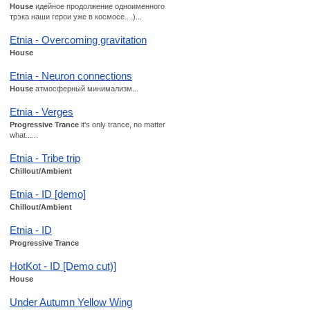
House
идейное продолжение одноименного
трэка наши герои уже в космосе.. .)...
Etnia - Overcoming gravitation
House
Etnia - Neuron connections
House
атмосферный минимализм...
Etnia - Verges
Progressive Trance
it's only trance, no matter
what......
Etnia - Tribe trip
Chillout/Ambient
Etnia - ID [demo]
Chillout/Ambient
Etnia - ID
Progressive Trance
HotKot - ID [Demo cut)]
House
Under Autumn Yellow Wing