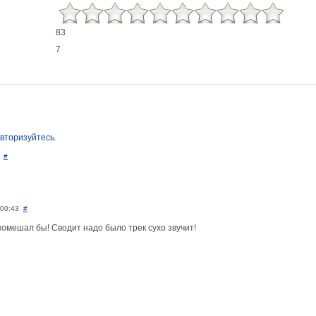
83
7
вторизуйтесь
.
#
 00:43
#
помешал бы! Сводит надо было трек сухо звучит!