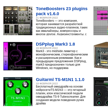
ударным, синтезатору,
ToneBoosters 23 plugins
pack v1.6.0
21 ФЕВРАЛЯ 2022
ToneBoosters — это компания,
которая занимается разработкой
традиционных аудио-плагинов, таких
как эквалайзеры, компрессоры и
многое другое. Аудиоинструменты, с
помощью
DSPplug Mark3 1.8
19 ФЕВРАЛЯ 2022
Mark3 - это mid/side лимитер с
монофоническим, стереофоническим
и расширенным режимами. Как и
предыдущие предложения DSPplug,
mark3 предназначен только для
Windows, но поддержка
Guitarml TS-M1N1 1.1.0
19 ФЕВРАЛЯ 2022
Бесплатный овердрайв на основе
нейросетиTS-M1N3 — это гитарный
плагин, клон классической педали
овердрайва TS-9 Tubescreamer. Для
создания модели поведения ручек
драйва