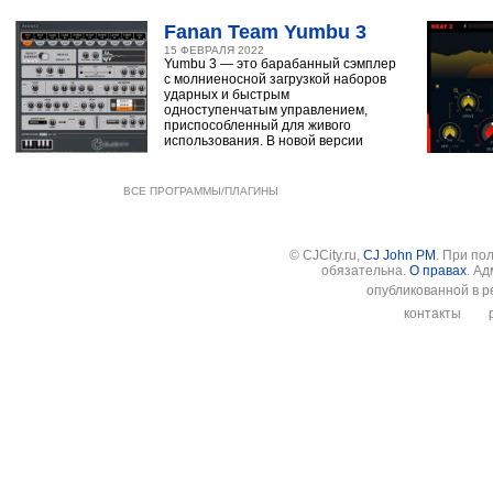
Fanan Team Yumbu 3
15 ФЕВРАЛЯ 2022
Yumbu 3 — это барабанный сэмплер
с молниеносной загрузкой наборов
ударных и быстрым
одноступенчатым управлением,
приспособленный для живого
использования. В новой версии
ВСЕ ПРОГРАММЫ/ПЛАГИНЫ
© CJCity.ru,
CJ John PM
. При по
обязательна.
О правах
. А
опубликованной в р
контакты