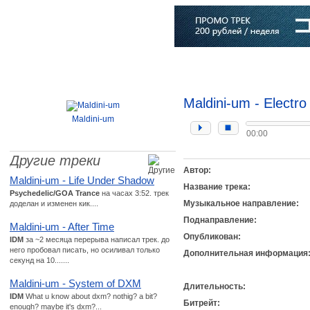
Главная
Софт
Музыка
Статьи
Музыканты
Словарь
Maldini-um - Electr
Maldini-um
00:00
Другие треки
Автор:
Maldini-um - Life Under Shadow
Название трека:
Psychedelic/GOA Trance
на часах 3:52. трек
Музыкальное направление:
доделан и изменен кик....
Поднаправление:
Maldini-um - After Time
Опубликован:
IDM
за ~2 месяца перерыва написал трек. до
него пробовал писать, но осиливал только
Дополнительная информация
секунд на 10.......
Maldini-um - System of DXM
Длительность:
IDM
What u know about dxm? nothig? a bit?
Битрейт:
enough? maybe it's dxm?...