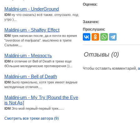
Оценка:
Maldini-um - UnderGround
IDM
ну что сказать) всё также. отпускало. под
утро )...
Закачек:
Maldini-um - Shalfey Effect
Прослушек:
IDM
трек написан после, да и почти во время
"overdose of marijuana". мысленно в трипе
Сальвии....
Отзывы (0)
Maldini-um - Мерзость
IDM
в отличие от Bell of Death в треке еще
бОльшие мелодические противоречия ))...
Чтобы оставить комментарий,
а
Maldini-um - Bell of Death
IDM
было прикольно, хотя трек имеет видные
мелодичные отличия....
Maldini-um - My Try [Round the Eye
is Not As]
IDM
Это мой первый-первый трек......
Смотреть все треки автора (9)