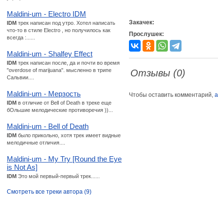
Maldini-um - Electro IDM
Закачек:
IDM
трек написан под утро. Хотел написать
что-то в стиле Electro , но получилось как
Прослушек:
всегда :......
Maldini-um - Shalfey Effect
IDM
трек написан после, да и почти во время
"overdose of marijuana". мысленно в трипе
Отзывы (0)
Сальвии....
Maldini-um - Мерзость
Чтобы оставить комментарий,
а
IDM
в отличие от Bell of Death в треке еще
бОльшие мелодические противоречия ))...
Maldini-um - Bell of Death
IDM
было прикольно, хотя трек имеет видные
мелодичные отличия....
Maldini-um - My Try [Round the Eye
is Not As]
IDM
Это мой первый-первый трек......
Смотреть все треки автора (9)