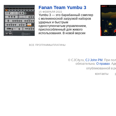
Fanan Team Yumbu 3
15 ФЕВРАЛЯ 2022
Yumbu 3 — это барабанный сэмплер
с молниеносной загрузкой наборов
ударных и быстрым
одноступенчатым управлением,
приспособленный для живого
использования. В новой версии
ВСЕ ПРОГРАММЫ/ПЛАГИНЫ
© CJCity.ru,
CJ John PM
. При по
обязательна.
О правах
. А
опубликованной в р
контакты