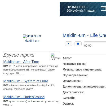
Главная
Софт
Музыка
Статьи
Музыканты
Словарь
Maldini-um - Life U
Maldini-um
00:00
Другие треки
Автор:
Maldini-um - After Time
Название трека:
IDM
за ~2 месяца перерыва написал трек. до
Музыкальное направление:
него пробовал писать, но осиливал только
секунд на 10.......
Поднаправление:
Maldini-um - System of DXM
Опубликован:
IDM
What u know about dxm? nothig? a bit?
Дополнительная информация
enough? maybe it's dxm?...
Длительность:
Maldini-um - UnderGround
Битрейт:
IDM
ну что сказать) всё также. отпускало. под
Оценка:
утро )...