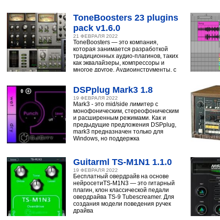
ударным, синтезатору,
ToneBoosters 23 plugins
pack v1.6.0
21 ФЕВРАЛЯ 2022
ToneBoosters — это компания,
которая занимается разработкой
традиционных аудио-плагинов, таких
как эквалайзеры, компрессоры и
многое другое. Аудиоинструменты, с
помощью
DSPplug Mark3 1.8
19 ФЕВРАЛЯ 2022
Mark3 - это mid/side лимитер с
монофоническим, стереофоническим
и расширенным режимами. Как и
предыдущие предложения DSPplug,
mark3 предназначен только для
Windows, но поддержка
Guitarml TS-M1N1 1.1.0
19 ФЕВРАЛЯ 2022
Бесплатный овердрайв на основе
нейросетиTS-M1N3 — это гитарный
плагин, клон классической педали
овердрайва TS-9 Tubescreamer. Для
создания модели поведения ручек
драйва