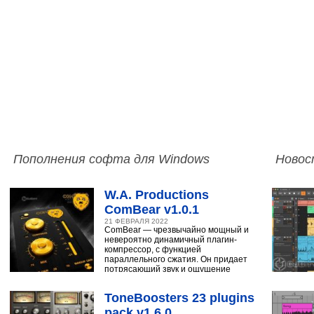
Пополнения софта для Windows
Новос
W.A. Productions
ComBear v1.0.1
21 ФЕВРАЛЯ 2022
ComBear — чрезвычайно мощный и
невероятно динамичный плагин-
компрессор, с функцией
параллельного сжатия. Он придает
потрясающий звук и ощущение
ударным, синтезатору,
ToneBoosters 23 plugins
pack v1.6.0