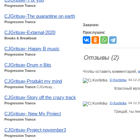
Progressive Trance
CJGritsay-The quarantine on earth
Progressive Trance
Закачек:
CJGritsay-Extarnal-2020
Прослушек:
Breaks & Breakbeat
CJGritsay- Happy B music
Progressive Trance
Отзывы (2)
CJGritsay-Drum n Bits
Progressive Trance
Чтобы оставить комментарий,
а
Cj Konfetka
04.12.2
CJGritsay-Produkt my mind
Progressive Trance
CJGritsay...
Классный музо
CJGritsay-Story off the crazy track
Progressive Trance
Cj Konfetka
04.12.2
Грицай, ты ге
CJGritsay- New My Project
Progressive Trance
CJGritsay-Project-november3
Progressive Trance