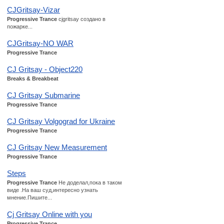
CJGritsay-Vizar
Progressive Trance
cjgritsay создано в
пожарке...
CJGritsay-NO WAR
Progressive Trance
CJ Gritsay - Object220
Breaks & Breakbeat
CJ Gritsay Submarine
Progressive Trance
CJ Gritsay Volgograd for Ukraine
Progressive Trance
CJ Gritsay New Measurement
Progressive Trance
Steps
Progressive Trance
Не доделал,пока в таком
виде .На ваш суд,интересно узнать
мнение.Пишите...
Cj Gritsay Online with you
Progressive Trance