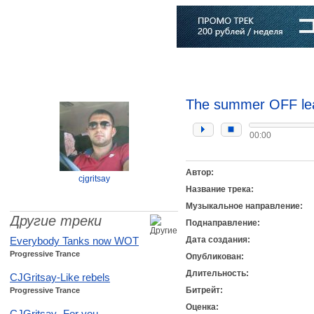
Главная
Софт
Музыка
Статьи
Музыканты
Словарь
The summer OFF le
00:00
Автор:
cjgritsay
Название трека:
Музыкальное направление:
Другие треки
Поднаправление:
Everybody Tanks now WOT
Дата создания:
Progressive Trance
Опубликован:
Длительность:
CJGritsay-Like rebels
Битрейт:
Progressive Trance
Оценка:
CJGritsay- For you