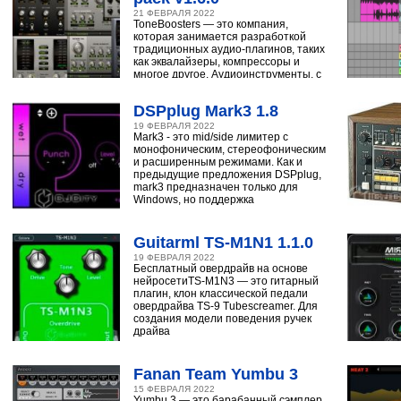
21 ФЕВРАЛЯ 2022
ToneBoosters — это компания,
которая занимается разработкой
традиционных аудио-плагинов, таких
как эквалайзеры, компрессоры и
многое другое. Аудиоинструменты, с
помощью
DSPplug Mark3 1.8
19 ФЕВРАЛЯ 2022
Mark3 - это mid/side лимитер с
монофоническим, стереофоническим
и расширенным режимами. Как и
предыдущие предложения DSPplug,
mark3 предназначен только для
Windows, но поддержка
Guitarml TS-M1N1 1.1.0
19 ФЕВРАЛЯ 2022
Бесплатный овердрайв на основе
нейросетиTS-M1N3 — это гитарный
плагин, клон классической педали
овердрайва TS-9 Tubescreamer. Для
создания модели поведения ручек
драйва
Fanan Team Yumbu 3
15 ФЕВРАЛЯ 2022
Yumbu 3 — это барабанный сэмплер