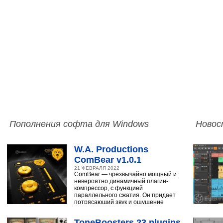
Пополнения софта для Windows
Новос
W.A. Productions
ComBear v1.0.1
21 ФЕВРАЛЯ 2022
ComBear — чрезвычайно мощный и
невероятно динамичный плагин-
компрессор, с функцией
параллельного сжатия. Он придает
потрясающий звук и ощущение
ударным, синтезатору,
ToneBoosters 23 plugins