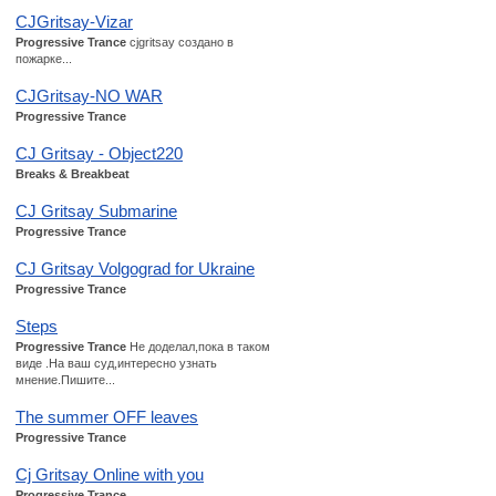
CJGritsay-Vizar
Progressive Trance
cjgritsay создано в
пожарке...
CJGritsay-NO WAR
Progressive Trance
CJ Gritsay - Object220
Breaks & Breakbeat
CJ Gritsay Submarine
Progressive Trance
CJ Gritsay Volgograd for Ukraine
Progressive Trance
Steps
Progressive Trance
Не доделал,пока в таком
виде .На ваш суд,интересно узнать
мнение.Пишите...
The summer OFF leaves
Progressive Trance
Cj Gritsay Online with you
Progressive Trance