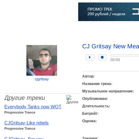
Главная
Софт
Музыка
Статьи
Музыканты
Словарь
CJ Gritsay New Me
00:00
Автор:
cjgritsay
Название трека:
Музыкальное направление:
Другие треки
Опубликован:
Everybody Tanks now WOT
Длительность:
Progressive Trance
Битрейт:
Оценка:
CJGritsay-Like rebels
Progressive Trance
CJGritsay- For you
Закачек: