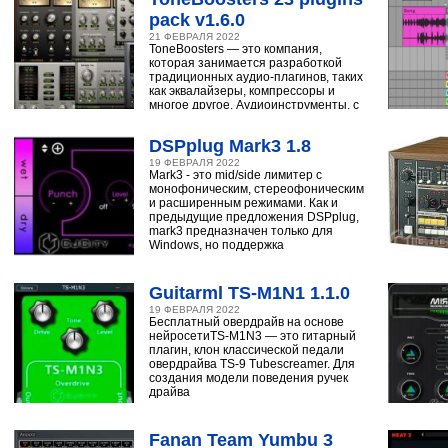
pack v1.6.0
21 ФЕВРАЛЯ 2022
ToneBoosters — это компания,
которая занимается разработкой
традиционных аудио-плагинов, таких
как эквалайзеры, компрессоры и
многое другое. Аудиоинструменты, с
помощью
DSPplug Mark3 1.8
19 ФЕВРАЛЯ 2022
Mark3 - это mid/side лимитер с
монофоническим, стереофоническим
и расширенным режимами. Как и
предыдущие предложения DSPplug,
mark3 предназначен только для
Windows, но поддержка
Guitarml TS-M1N1 1.1.0
19 ФЕВРАЛЯ 2022
Бесплатный овердрайв на основе
нейросетиTS-M1N3 — это гитарный
плагин, клон классической педали
овердрайва TS-9 Tubescreamer. Для
создания модели поведения ручек
драйва
Fanan Team Yumbu 3