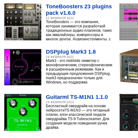
ToneBoosters 23 plugins
pack v1.6.0
21 ФЕВРАЛЯ 2022
ToneBoosters — это компания,
которая занимается разработкой
традиционных аудио-плагинов, таких
как эквалайзеры, компрессоры и
многое другое. Аудиоинструменты, с
помощью
DSPplug Mark3 1.8
19 ФЕВРАЛЯ 2022
Mark3 - это mid/side лимитер с
монофоническим, стереофоническим
и расширенным режимами. Как и
предыдущие предложения DSPplug,
mark3 предназначен только для
Windows, но поддержка
Guitarml TS-M1N1 1.1.0
19 ФЕВРАЛЯ 2022
Бесплатный овердрайв на основе
нейросетиTS-M1N3 — это гитарный
плагин, клон классической педали
овердрайва TS-9 Tubescreamer. Для
создания модели поведения ручек
драйва