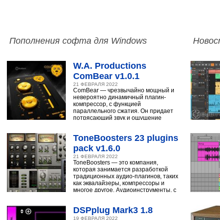
Пополнения софта для Windows
Новос
W.A. Productions
ComBear v1.0.1
21 ФЕВРАЛЯ 2022
ComBear — чрезвычайно мощный и
невероятно динамичный плагин-
компрессор, с функцией
параллельного сжатия. Он придает
потрясающий звук и ощущение
ударным, синтезатору,
ToneBoosters 23 plugins
pack v1.6.0
21 ФЕВРАЛЯ 2022
ToneBoosters — это компания,
которая занимается разработкой
традиционных аудио-плагинов, таких
как эквалайзеры, компрессоры и
многое другое. Аудиоинструменты, с
помощью
DSPplug Mark3 1.8
19 ФЕВРАЛЯ 2022