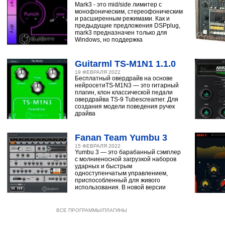
Mark3 - это mid/side лимитер с
монофоническим, стереофоническим
и расширенным режимами. Как и
предыдущие предложения DSPplug,
mark3 предназначен только для
Windows, но поддержка
Guitarml TS-M1N1 1.1.0
19 ФЕВРАЛЯ 2022
Бесплатный овердрайв на основе
нейросетиTS-M1N3 — это гитарный
плагин, клон классической педали
овердрайва TS-9 Tubescreamer. Для
создания модели поведения ручек
драйва
Fanan Team Yumbu 3
15 ФЕВРАЛЯ 2022
Yumbu 3 — это барабанный сэмплер
с молниеносной загрузкой наборов
ударных и быстрым
одноступенчатым управлением,
приспособленный для живого
использования. В новой версии
ВСЕ ПРОГРАММЫ/ПЛАГИНЫ