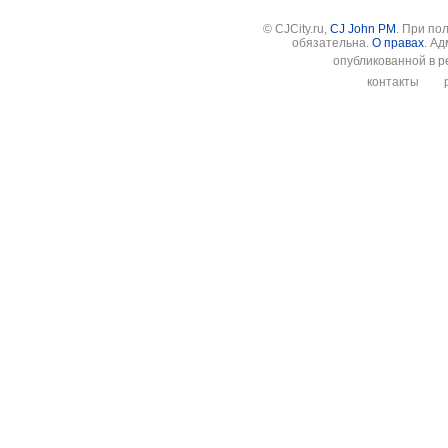
© CJCity.ru,
CJ John PM
. При по
обязательна.
О правах
. А
опубликованной в р
контакты