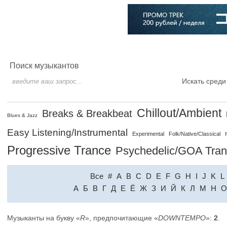
Главная
Софт
Музыка
Статьи
Музыканты
Словарь
Поиск музыкантов
Искать среди
Chillout/Ambient
Breaks & Breakbeat
Blues & Jazz
Easy Listening/Instrumental
Experimental
Folk/Native/Classical
Progressive Trance
Psychedelic/GOA Tra
Все
#
A
B
C
D
E
F
G
H
I
J
K
L
A
Б
В
Г
Д
Е
Ё
Ж
З
И
Й
К
Л
М
Н
О
Музыканты на букву «
R
», предпочитающие «
DOWNTEMPO
»:
2
.