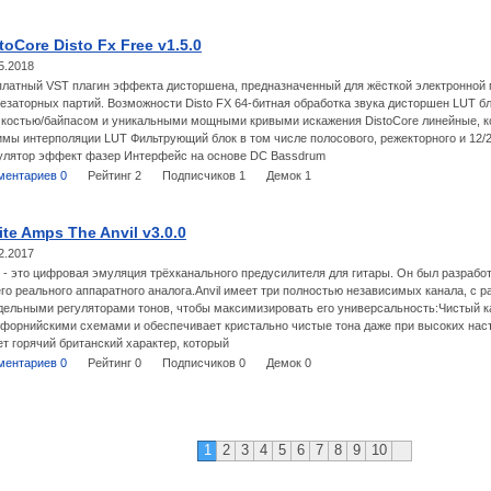
toCore Disto Fx Free v1.5.0
5.2018
латный VST плагин эффекта дисторшена, предназначенный для жёсткой электронной м
езаторных партий. Возможности Disto FX 64-битная обработка звука дисторшен LUT бл
мкостью/байпасом и уникальными мощными кривыми искажения DistoCore линейные, к
мы интерполяции LUT Фильтрующий блок в том числе полосового, режекторного и 12/
улятор эффект фазер Интерфейс на основе DC Bassdrum
ментариев 0
Рейтинг 2
Подписчиков 1
Демок 1
ite Amps The Anvil v3.0.0
2.2017
l - это цифровая эмуляция трёхканального предусилителя для гитары. Он был разрабо
го реального аппаратного аналога.Anvil имеет три полностью независимых канала, с
дельными регуляторами тонов, чтобы максимизировать его универсальность:Чистый 
форнийскими схемами и обеспечивает кристально чистые тона даже при высоких нас
т горячий британский характер, который
ментариев 0
Рейтинг 0
Подписчиков 0
Демок 0
1
2
3
4
5
6
7
8
9
10