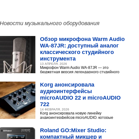
Новости музыкального оборудования
Обзор микрофона Warm Audio
WA‑87JR: доступный аналог
классического студийного
инструмента
13 АПРЕЛЯ, 2026
Микрофон Warm Audio WA‑87JR — это
бюджетная версия легендарного студийного
конденсаторного микрофона Neumann U 87.
Разберёмся,...
Korg анонсировала
аудиоинтерфейсы
microAUDIO 22 и microAUDIO
722
14 ФЕВРАЛЯ, 2026
Korg анонсировала новую линейку
аудиоинтерфейсов microAUDIO, которые
сочетают в себе предусилители с интересными
эффектами, включая аналоговый...
Roland GO:Mixer Studio:
компактный микшер и