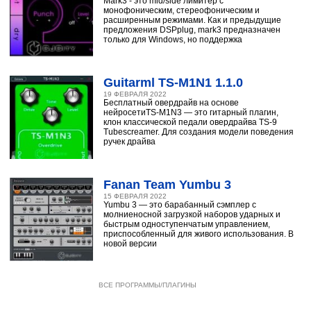
Mark3 - это mid/side лимитер с
монофоническим, стереофоническим и
расширенным режимами. Как и предыдущие
предложения DSPplug, mark3 предназначен
только для Windows, но поддержка
Guitarml TS-M1N1 1.1.0
19 ФЕВРАЛЯ 2022
Бесплатный овердрайв на основе
нейросетиTS-M1N3 — это гитарный плагин,
клон классической педали овердрайва TS-9
Tubescreamer. Для создания модели поведения
ручек драйва
Fanan Team Yumbu 3
15 ФЕВРАЛЯ 2022
Yumbu 3 — это барабанный сэмплер с
молниеносной загрузкой наборов ударных и
быстрым одноступенчатым управлением,
приспособленный для живого использования. В
новой версии
ВСЕ ПРОГРАММЫ/ПЛАГИНЫ