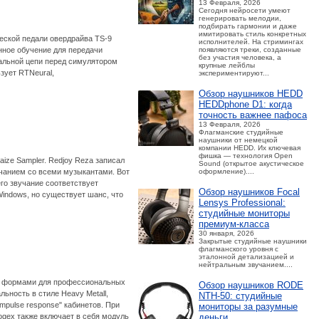
13 Февраля, 2026
Сегодня нейросети умеют
генерировать мелодии,
подбирать гармонии и даже
имитировать стиль конкретных
еской педали овердрайва TS-9
исполнителей. На стримингах
появляются треки, созданные
нное обучение для передачи
без участия человека, а
нальной цепи перед симулятором
крупные лейблы
зует RTNeural,
экспериментируют...
Обзор наушников HEDD
HEDDphone D1: когда
точность важнее пафоса
13 Февраля, 2026
Флагманские студийные
наушники от немецкой
компании HEDD. Их ключевая
фишка — технология Open
ize Sampler. Redjoy Reza записал
Sound (открытое акустическое
оформление)....
учанием со всеми музыкантами. Вот
го звучание соответствует
Обзор наушников Focal
Windows, но существует шанс, что
Lensys Professional:
студийные мониторы
премиум‑класса
30 января, 2026
Закрытые студийные наушники
флагманского уровня с
эталонной детализацией и
нейтральным звучанием....
ми формами для профессиональных
Обзор наушников RODE
ьность в стиле Heavy Metall,
NTH-50: студийные
mpulse response" кабинетов. При
мониторы за разумные
деньги
oogex также включает в себя модуль