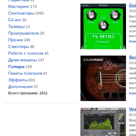
22
Gui
Мастеринг
173
19.0
Синтезаторы
1093
Бесп
DJ-инг
26
Tube
Трэкеры
нюан
12
усил
Проигрыватели
20
выс
Прочее
246
Ком
Сэмплеры
48
Работа с голосом
45
Sou
Драм-машины
147
13.0
Гитара
129
Sien
Пакеты плагинов
42
свой
поче
Эффекты
816
высо
Дополнения
37
пос
Всего программ: 2911
Ком
Vo
02.0
Boo
прил
равн
обра