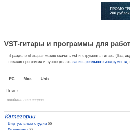
Главная
Софт
Музыка
Статьи
Музыканты
Сло
VST-гитары и программы для работ
В разделе «Гитара» можно скачать vst инструменты гитары (бас, ак
никакая программа и лучше делать
запись реального инструмента
,
PC
Mac
Unix
Поиск
Категории
Виртуальные студии
55
Редакторы