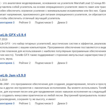
 - это аналоговое моделирование, основанное на усилителе Marshall Lead 12 конца 80
ставляла собой усилитель на основе операционного усилителя: вместо ламп или тра
обен обеспечить огромное усиление с минимальными искажениями или без них. Однак
игает напряжения, приложенного для питания операционного усилителя, он обрезается
 чтобы обеспечить отличный звучащий усилитель
ментариев 0
Рейтинг 0
Подписчиков 0
Демок 0
eLib GFX v3.9.4
7.2019
Lib-GFX - это набор гитарных усилителей, акустических систем и эффектов, реализ
использования с вашим компьютером. Программное обеспечение поставляется в виде
естве плагинов для использования с наиболее популярным программным обеспечение
чее место). Tonelib-GFX также поддерживает сторонние импульсные характеристики (
ость звука.
ментариев 1
Рейтинг 2
Подписчиков 0
Демок 0
eLib Jam v3.9.0
6.2019
lib JAM - это программное обеспечение для создания, редактирования, печати и просл
ры и других инструментов с лаконичным исполнением. Вы можете использовать Toneli
ре, для изучения песен или для продвижения своих навыков исполнения на следующий 
о создавать минусовки практически из любой песни. Внутренний проигрыватель позво
роизведения, сохраняя ту же высоту, и имеет
ментариев 0
Рейтинг 1
Подписчиков 0
Демок 0