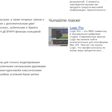
вооружений. С момента
зарождения музыки как
продукта средств массовой
информации, перенесенного...
узыки, а также гитарных треков и
Читайте также
ок с дополнительным gate/
Logic Pro
осинус, кубическим и Эрмита
Logic Pro – это MIDI секвенсор
24 дБ ВЧ/НЧ фильтры кольцевой
и музыкальная цифровая
студия. Современные версии
Logic мы можем найти
исключительно для платформы
Mac OS. Чем же так хорош
Logic, что профессионалы по
всему миру предпочитают...
тан для точного моделирования
 различными сигнальными дорожками
канал вдохновлён классическими
тройках усиления.Канал ритма