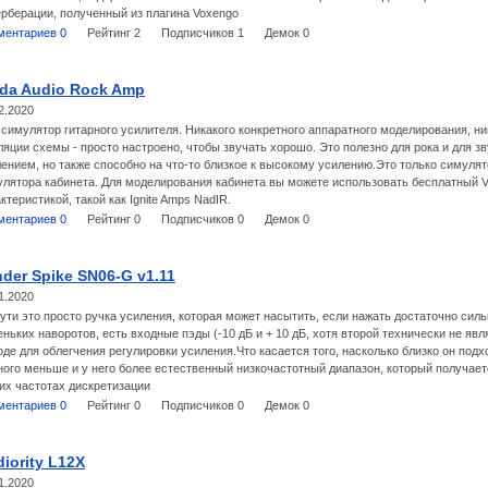
рберации, полученный из плагина Voxengo
ментариев 0
Рейтинг 2
Подписчиков 1
Демок 0
nda Audio Rock Amp
2.2020
симулятор гитарного усилителя. Никакого конкретного аппаратного моделирования, н
яции схемы - просто настроено, чтобы звучать хорошо. Это полезно для рока и для з
ением, но также способно на что-то близкое к высокому усилению.Это только симулят
лятора кабинета. Для моделирования кабинета вы можете использовать бесплатный 
ктеристикой, такой как Ignite Amps NadIR.
ментариев 0
Рейтинг 0
Подписчиков 0
Демок 0
der Spike SN06-G v1.11
1.2020
ути это просто ручка усиления, которая может насытить, если нажать достаточно сил
ньких наворотов, есть входные пэды (-10 дБ и + 10 дБ, хотя второй технически не явл
де для облегчения регулировки усиления.Что касается того, насколько близко он подх
ого меньше и у него более естественный низкочастотный диапазон, который получает
их частотах дискретизации
ментариев 0
Рейтинг 0
Подписчиков 0
Демок 0
iority L12X
1.2020