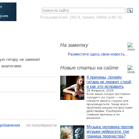
Пользователей: 28074, треков: 19869 (148 Гб).
Войти
Зарегистрироваться
На заметку
Разместите здесь свою новость...
ую гитару не заменит
 аналогами.
Новые статьи на сайте
4 причины, почему
гитара не держит строй,
и как это исправить
28 Февраля, 2026
Если ваша гитара постоянно
«уходит» из строя — не
спешите винить струны или
производителя. Чаще всего
проблема решается простыми
действиями. Разберём 4
главные причины и их
решения....
 добавления
по популярности
Музыка человека против
музыки нейросети: где
граница творчества?