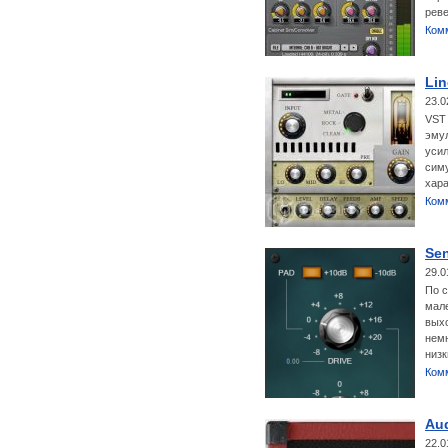
реве
Ком
Li
23.0
VST 
эмул
усил
симу
хара
Ком
Sen
29.0
По с
мале
выхо
немн
низк
Ком
Aud
22.0