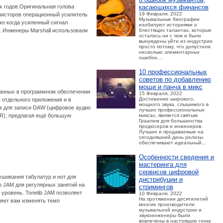
касающихся финансов
-х годов.Оригинальная голова
19 Февраля, 2022
нзисторов операционный усилитель
Музыкальные биографии
о когда усиленный сигнал
изобилуют историями о
блестящих талантах, которые
. Инженеры Marshall использовали
остались ни с чем и были
вынуждены уйти из индустрии
просто потому, что допустили
несколько элементарных
ошибок....
10 профессиональных
советов по добавлению
мощи и панча в микс
ованных в программном обеспечении
15 Февраля, 2022
Достижение широкого,
 отдельного приложения и в
мощного звука, слышимого в
м для записи DAW (цифровое аудио
лучших профессиональных
миксах, является святым
IR), предлагая ещё большую
Граалем для большинства
продюсеров и инженеров.
Лучшие и продаваемые на
сегодняшний день релизы
обеспечивают идеальный...
Особенности сведения и
мастеринга для
сервисов цифровой
ушивания табулатур и нот для
дистрибуции и
b JAM для регулярных занятий на
стримингов
уровень. Tonelib JAM позволяет
10 Февраля, 2022
На протяжении десятилетий
ляет вам изменять темп
многие производители
музыкальной индустрии и
звукоинженеры были
вовлечены в настоящую гонку