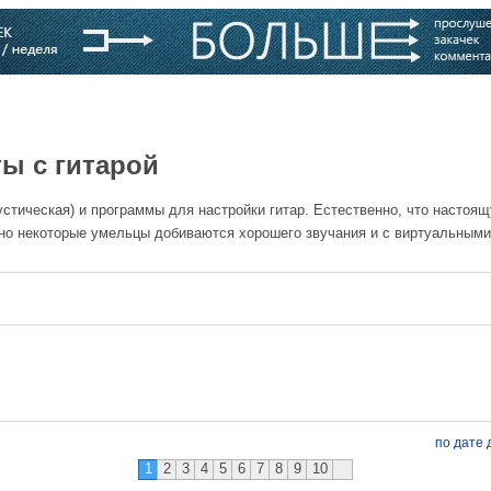
варь
Компании
Блоги
ы с гитарой
устическая) и программы для настройки гитар. Естественно, что настоящ
 но некоторые умельцы добиваются хорошего звучания и с виртуальными
по дате
1
2
3
4
5
6
7
8
9
10