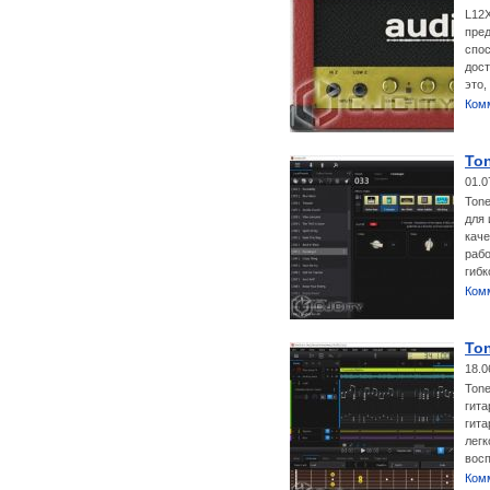
L12X
пред
спос
дост
это,
Ком
Ton
01.0
Tone
для 
кач
рабо
гибк
Ком
Ton
18.0
Tone
гита
гита
легк
восп
Ком