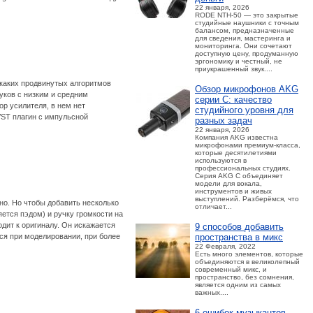
22 января, 2026
RODE NTH-50 — это закрытые
студийные наушники с точным
балансом, предназначенные
для сведения, мастеринга и
мониторинга. Они сочетают
доступную цену, продуманную
эргономику и честный, не
приукрашенный звук....
икаких продвинутых алгоритмов
Обзор микрофонов AKG
вуков с низким и средним
серии C: качество
ор усилителя, в нем нет
студийного уровня для
VST плагин с импульсной
разных задач
22 января, 2026
Компания AKG известна
микрофонами премиум-класса,
которые десятилетиями
используются в
профессиональных студиях.
Серия AKG C объединяет
модели для вокала,
инструментов и живых
выступлений. Разберёмся, что
ьно. Но чтобы добавить несколько
отличает...
яется пэдом) и ручку громкости на
одит к оригиналу. Он искажается
9 способов добавить
пространства в микс
ся при моделировании, при более
22 Февраля, 2022
Есть много элементов, которые
объединяются в великолепный
современный микс, и
пространство, без сомнения,
является одним из самых
важных....
6 ошибок музыкантов,