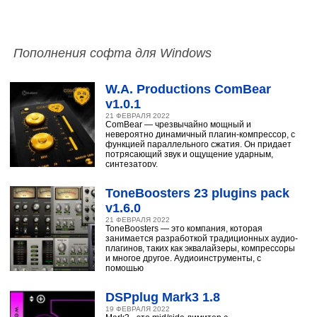
Пополнения софта для Windows
W.A. Productions ComBear
v1.0.1
21 ФЕВРАЛЯ 2022
ComBear — чрезвычайно мощный и
невероятно динамичный плагин-компрессор, с
функцией параллельного сжатия. Он придает
потрясающий звук и ощущение ударным,
синтезатору,
ToneBoosters 23 plugins pack
v1.6.0
21 ФЕВРАЛЯ 2022
ToneBoosters — это компания, которая
занимается разработкой традиционных аудио-
плагинов, таких как эквалайзеры, компрессоры
и многое другое. Аудиоинструменты, с
помощью
DSPplug Mark3 1.8
19 ФЕВРАЛЯ 2022