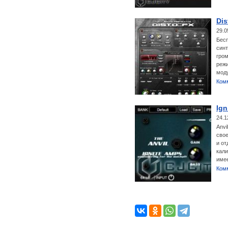
Dis
29.0
Бесп
синт
гро
режи
мод
Ком
Ign
24.1
Anvi
свое
и от
кали
имее
Ком