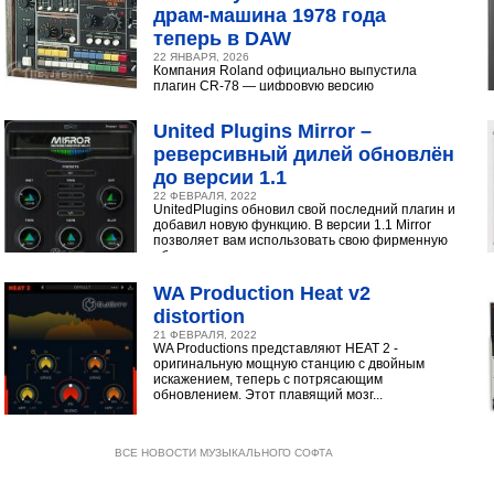
драм‑машина 1978 года
теперь в DAW
22 ЯНВАРЯ, 2026
Компания Roland официально выпустила
плагин CR-78 — цифровую версию
легендарной аналоговой драм-машины
1978 года. Инструмент доступен в экосистеме...
United Plugins Mirror –
реверсивный дилей обновлён
до версии 1.1
22 ФЕВРАЛЯ, 2022
UnitedPlugins обновил свой последний плагин и
добавил новую функцию. В версии 1.1 Mirror
позволяет вам использовать свою фирменную
обратную...
WA Production Heat v2
distortion
21 ФЕВРАЛЯ, 2022
WA Productions представляют HEAT 2 -
оригинальную мощную станцию с двойным
искажением, теперь с потрясающим
обновлением. Этот плавящий мозг...
ВСЕ НОВОСТИ МУЗЫКАЛЬНОГО СОФТА