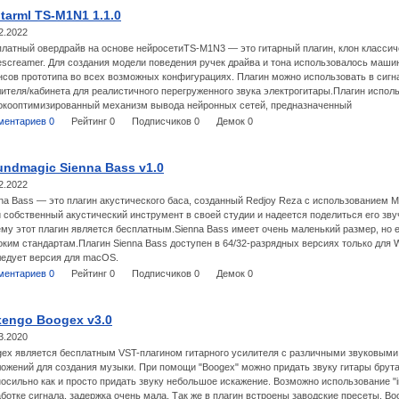
tarml TS-M1N1 1.1.0
2.2022
латный овердрайв на основе нейросетиTS-M1N3 — это гитарный плагин, клон классич
screamer. Для создания модели поведения ручек драйва и тона использовалось маши
сов прототипа во всех возможных конфигурациях. Плагин можно использовать в сиг
ителя/кабинета для реалистичного перегруженного звука электрогитары.Плагин исполь
окооптимизированный механизм вывода нейронных сетей, предназначенный
ментариев 0
Рейтинг 0
Подписчиков 0
Демок 0
ndmagic Sienna Bass v1.0
2.2022
na Bass — это плагин акустического баса, созданный Redjoy Reza с использованием Ma
 собственный акустический инструмент в своей студии и надеется поделиться его зв
му этот плагин является бесплатным.Sienna Bass имеет очень маленький размер, но е
ким стандартам.Плагин Sienna Bass доступен в 64/32-разрядных версиях только для 
ледует версия для macOS.
ментариев 0
Рейтинг 0
Подписчиков 0
Демок 0
xengo Boogex v3.0
3.2020
gex является бесплатным VST-плагином гитарного усилителя с различными звуковы
ожений для создания музыки. При помощи "Boogex" можно придать звуку гитары брутал
осильно как и просто придать звуку небольшое искажение. Возможно использование "i
ботке сигнала, задержка очень мала. Так же в плагин встроены заводские пресеты. B