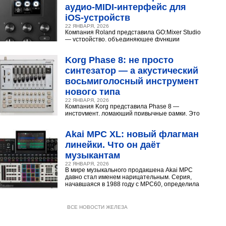
аудио‑MIDI‑интерфейс для
iOS‑устройств
22 ЯНВАРЯ, 2026
Компания Roland представила GO:Mixer Studio
— устройство, объединяющее функции
микшера, аудио- и MIDI?интерфейса. Оно
создано для мобильных...
Korg Phase 8: не просто
синтезатор — а акустический
восьмиголосный инструмент
нового типа
22 ЯНВАРЯ, 2026
Компания Korg представила Phase 8 —
инструмент, ломающий привычные рамки. Это
не аналоговый и не цифровой синтезатор, а
нечто принципиально...
Akai MPC XL: новый флагман
линейки. Что он даёт
музыкантам
22 ЯНВАРЯ, 2026
В мире музыкального продакшена Akai MPC
давно стал именем нарицательным. Серия,
начавшаяся в 1988 году с MPC60, определила
звучание хип‑хопа,...
ВСЕ НОВОСТИ ЖЕЛЕЗА