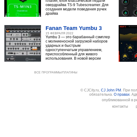
плагин, клон классической педали
овердрайва TS-9 Tubescreamer. Для
создания модели поведения ручек
драйва
Fanan Team Yumbu 3
15 ФЕВРАЛЯ 2022
Yumbu 3 — это барабанный сэмплер
с молниеносной загрузкой наборов
ударных и быстрым
одноступенчатым управлением,
приспособленный для живого
использования. В новой версии
ВСЕ ПРОГРАММЫ/ПЛАГИНЫ
© CJCity.ru,
CJ John PM
. При по
обязательна.
О правах
. А
опубликованной в р
контакты