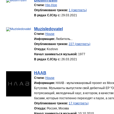
BlusmTusm
Стили:
Hip-Hop
Опубликовано треков:
1 (смотреть)
В рядах CJCity с:
29.03.2021
Muzisledovatel
Стили:
House
Информация:
Любитель...
Опубликовано треков:
227 (смотреть)
Откуда:
Kozlovo
Начал заниматься музыкой:
1977
В рядах CJCity с:
26.03.2021
HAAB
Стили:
House
Информация:
HAAB - мультижанровый проект из Моск
Бутузова. Музыканты выпустили свой дебютный EP "Oc
потрясающий, мелодичный хаус, в котором, в качестве
басами, которые постепенно переходят к паузе, а зат
Опубликовано треков:
17 (смотреть)
Откуда:
Россия, Москва
Начал заниматься музыкой:
10.10.2010