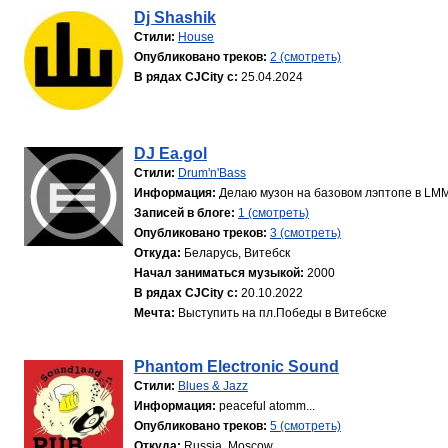
Dj Shashik
Стили:
House
Опубликовано треков:
2 (смотреть)
В рядах CJCity с:
25.04.2024
DJ Ea.gol
Стили:
Drum'n'Bass
Информация:
Делаю музон на базовом лэптопе в LMMS
Записей в блоге:
1 (смотреть)
Опубликовано треков:
3 (смотреть)
Откуда:
Беларусь, Витебск
Начал заниматься музыкой:
2000
В рядах CJCity с:
20.10.2022
Мечта:
Выступить на пл.Победы в Витебске
Phantom Electronic Sound
Стили:
Blues & Jazz
Информация:
peaceful atomm...
Опубликовано треков:
5 (смотреть)
Откуда:
Russia, Moscow