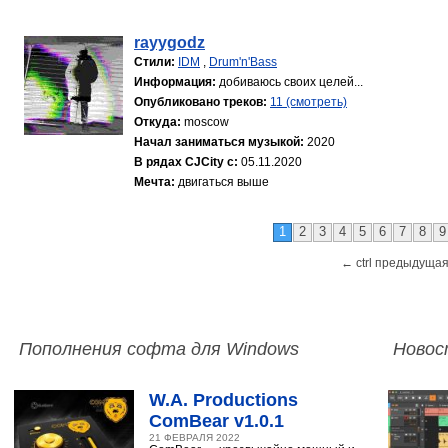
rayygodz
Стили:
IDM
,
Drum'n'Bass
Информация:
добиваюсь своих целей...
Опубликовано треков:
11 (смотреть)
Откуда:
moscow
Начал заниматься музыкой:
2020
В рядах CJCity с:
05.11.2020
Мечта:
двигаться выше
1
2
3
4
5
6
7
8
9
← ctrl предыдущая
Пополнения софта для Windows
Новос
W.A. Productions
ComBear v1.0.1
21 ФЕВРАЛЯ 2022