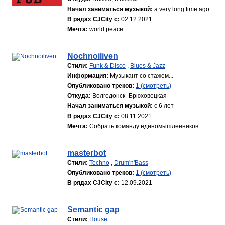
Начал заниматься музыкой:
a very long time ago
В рядах CJCity с:
02.12.2021
Мечта:
world peace
Nochnoiliven
Стили:
Funk & Disco
,
Blues & Jazz
Информация:
Музыкант со стажем...
Опубликовано треков:
1 (смотреть)
Откуда:
Волгодонск- Брюховецкая
Начал заниматься музыкой:
с 6 лет
В рядах CJCity с:
08.11.2021
Мечта:
Собрать команду единомышленников
masterbot
Стили:
Techno
,
Drum'n'Bass
Опубликовано треков:
1 (смотреть)
В рядах CJCity с:
12.09.2021
Semantic gap
Стили:
House