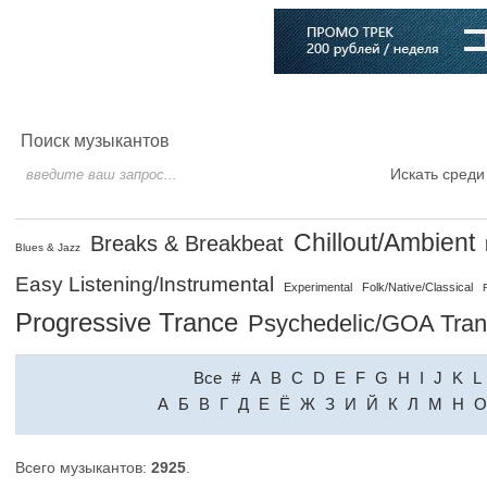
Главная
Софт
Музыка
Статьи
Музыканты
Словарь
Поиск музыкантов
Искать среди
Chillout/Ambient
Breaks & Breakbeat
Blues & Jazz
Easy Listening/Instrumental
Experimental
Folk/Native/Classical
Progressive Trance
Psychedelic/GOA Tra
Все
#
A
B
C
D
E
F
G
H
I
J
K
L
A
Б
В
Г
Д
Е
Ё
Ж
З
И
Й
К
Л
М
Н
О
Всего музыкантов:
2925
.