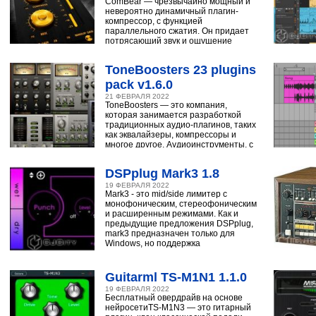
ComBear — чрезвычайно мощный и
невероятно динамичный плагин-
компрессор, с функцией
параллельного сжатия. Он придает
потрясающий звук и ощущение
ударным, синтезатору,
ToneBoosters 23 plugins
pack v1.6.0
21 ФЕВРАЛЯ 2022
ToneBoosters — это компания,
которая занимается разработкой
традиционных аудио-плагинов, таких
как эквалайзеры, компрессоры и
многое другое. Аудиоинструменты, с
помощью
DSPplug Mark3 1.8
19 ФЕВРАЛЯ 2022
Mark3 - это mid/side лимитер с
монофоническим, стереофоническим
и расширенным режимами. Как и
предыдущие предложения DSPplug,
mark3 предназначен только для
Windows, но поддержка
Guitarml TS-M1N1 1.1.0
19 ФЕВРАЛЯ 2022
Бесплатный овердрайв на основе
нейросетиTS-M1N3 — это гитарный