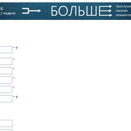
варь
Компании
Блоги
*
?
*
*
*
*
*
?