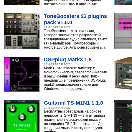
параллельного сжатия. Он придает
потрясающий звук и ощущение
ударным, синтезатору,
ToneBoosters 23 plugins
pack v1.6.0
21 ФЕВРАЛЯ 2022
ToneBoosters — это компания,
которая занимается разработкой
традиционных аудио-плагинов, таких
как эквалайзеры, компрессоры и
многое другое. Аудиоинструменты, с
помощью
DSPplug Mark3 1.8
19 ФЕВРАЛЯ 2022
Mark3 - это mid/side лимитер с
монофоническим, стереофоническим
и расширенным режимами. Как и
предыдущие предложения DSPplug,
mark3 предназначен только для
Windows, но поддержка
Guitarml TS-M1N1 1.1.0
19 ФЕВРАЛЯ 2022
Бесплатный овердрайв на основе
нейросетиTS-M1N3 — это гитарный
плагин, клон классической педали
овердрайва TS-9 Tubescreamer. Для
создания модели поведения ручек