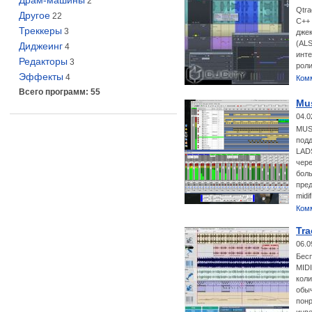
Драм-машины
2
Qtra
Другое
22
C++ 
Треккеры
3
джек
(ALS
Диджеинг
4
инте
Редакторы
3
рол
Эффекты
4
Ком
Всего программ: 55
Mus
04.0
MUSE
подд
LADS
чере
боль
пред
midi
Ком
Tra
06.0
Бесп
MIDI
коли
обыч
понр