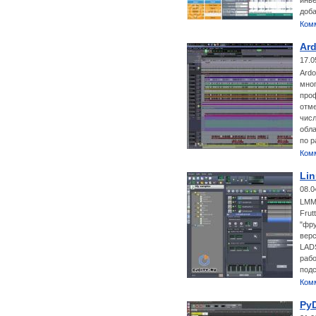
инве
доба
Ком
Ard
17.0
Ardo
мног
про
отме
числ
обла
по р
Ком
Lin
08.0
LMMS
Frut
"фру
верс
LADS
рабо
под
Ком
Py