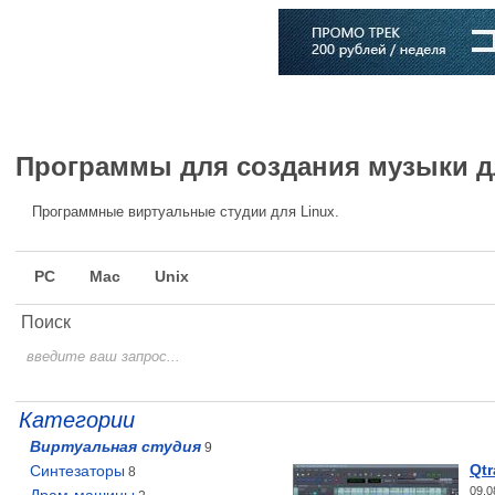
Главная
Софт
Музыка
Статьи
Музыканты
Словарь
Программы для создания музыки д
Программные виртуальные студии для Linux.
PC
Mac
Unix
Поиск
Категории
Виртуальная студия
9
Qtr
Синтезаторы
8
09.0