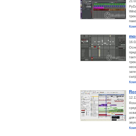
21.0
PyDA
Win
трек
паке
Ком
mo
16.0
Осно
прид
такт
трек
неск
зате
сыгр
Ком
Ro
12.1
Rose
сред
осва
для
звук
Ком