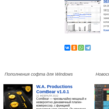
SEQ
04.0
SEQ2
прос
заж
копи
устр
Ком
Пополнения софта для Windows
Новос
W.A. Productions
ComBear v1.0.1
21 ФЕВРАЛЯ 2022
ComBear — чрезвычайно мощный и
невероятно динамичный плагин-
компрессор, с функцией