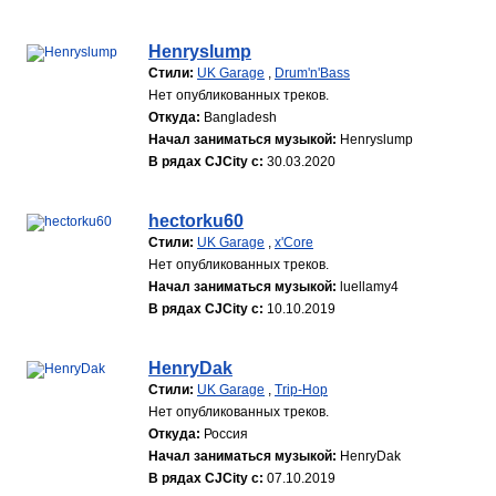
Henryslump
Стили:
UK Garage
,
Drum'n'Bass
Нет опубликованных треков.
Откуда:
Bangladesh
Начал заниматься музыкой:
Henryslump
В рядах CJCity с:
30.03.2020
hectorku60
Стили:
UK Garage
,
x'Core
Нет опубликованных треков.
Начал заниматься музыкой:
luellamy4
В рядах CJCity с:
10.10.2019
HenryDak
Стили:
UK Garage
,
Trip-Hop
Нет опубликованных треков.
Откуда:
Россия
Начал заниматься музыкой:
HenryDak
В рядах CJCity с:
07.10.2019