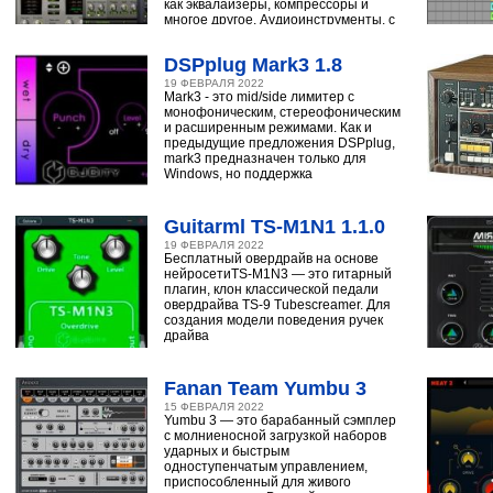
как эквалайзеры, компрессоры и
многое другое. Аудиоинструменты, с
помощью
DSPplug Mark3 1.8
19 ФЕВРАЛЯ 2022
Mark3 - это mid/side лимитер с
монофоническим, стереофоническим
и расширенным режимами. Как и
предыдущие предложения DSPplug,
mark3 предназначен только для
Windows, но поддержка
Guitarml TS-M1N1 1.1.0
19 ФЕВРАЛЯ 2022
Бесплатный овердрайв на основе
нейросетиTS-M1N3 — это гитарный
плагин, клон классической педали
овердрайва TS-9 Tubescreamer. Для
создания модели поведения ручек
драйва
Fanan Team Yumbu 3
15 ФЕВРАЛЯ 2022
Yumbu 3 — это барабанный сэмплер
с молниеносной загрузкой наборов
ударных и быстрым
одноступенчатым управлением,
приспособленный для живого