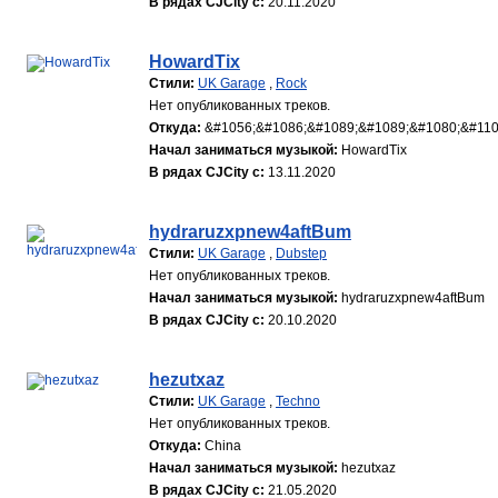
В рядах CJCity с:
20.11.2020
HowardTix
Стили:
UK Garage
,
Rock
Нет опубликованных треков.
Откуда:
&#1056;&#1086;&#1089;&#1089;&#1080;&#110
Начал заниматься музыкой:
HowardTix
В рядах CJCity с:
13.11.2020
hydraruzxpnew4aftBum
Стили:
UK Garage
,
Dubstep
Нет опубликованных треков.
Начал заниматься музыкой:
hydraruzxpnew4aftBum
В рядах CJCity с:
20.10.2020
hezutxaz
Стили:
UK Garage
,
Techno
Нет опубликованных треков.
Откуда:
China
Начал заниматься музыкой:
hezutxaz
В рядах CJCity с:
21.05.2020