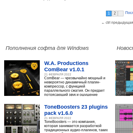
Пос
1
2
← ctrl предыдущая
Пополнения софта для Windows
Новос
W.A. Productions
ComBear v1.0.1
21 ФЕВРАЛЯ 2022
ComBear — чрезвычайно мощный и
невероятно динамичный плагин-
компрессор, с функцией
параллельного сжатия. Он придает
потрясающий звук и ощущение
ударным, синтезатору,
ToneBoosters 23 plugins
pack v1.6.0
21 ФЕВРАЛЯ 2022
ToneBoosters — это компания,
которая занимается разработкой
традиционных аудио-плагинов, таких