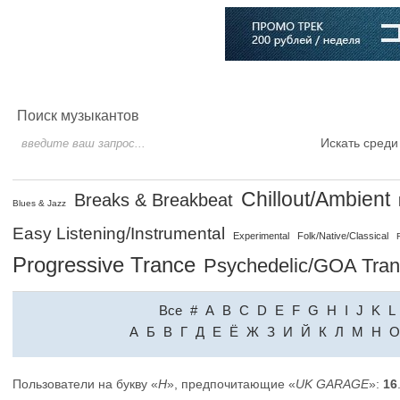
Главная
Софт
Музыка
Статьи
Музыканты
Словарь
Поиск музыкантов
Искать среди
Chillout/Ambient
Breaks & Breakbeat
Blues & Jazz
Easy Listening/Instrumental
Experimental
Folk/Native/Classical
Progressive Trance
Psychedelic/GOA Tra
Все
#
A
B
C
D
E
F
G
H
I
J
K
L
A
Б
В
Г
Д
Е
Ё
Ж
З
И
Й
К
Л
М
Н
О
Пользователи на букву «
H
», предпочитающие «
UK GARAGE
»:
16