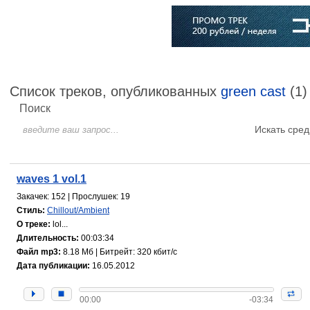
Главная
Софт
Музыка
Статьи
Музыканты
Словарь
Список треков, опубликованных
green cast
(1)
Поиск
Искать сред
waves 1 vol.1
Закачек: 152 | Прослушек: 19
Стиль:
Chillout/Ambient
О треке:
lol...
Длительность:
00:03:34
Файл mp3:
8.18 Мб | Битрейт: 320 кбит/с
Дата публикации:
16.05.2012
00:00
-03:34