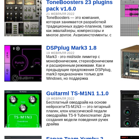
ToneBoosters 23 plugins
pack v1.6.0
21 ФЕВРАЛЯ 2022
ToneBoosters — это компания,
которая занимается разработкой
традиционных аудио-плагинов, таких
как эквалайзеры, компрессоры и
многое другое. Аудиоинструменты, с
помощью
DSPplug Mark3 1.8
19 ФЕВРАЛЯ 2022
Mark3 - это mid/side лимитер с
монофоническим, стереофоническим
и расширенным режимами. Как и
предыдущие предложения DSPplug,
mark3 предназначен только для
Windows, но поддержка
Guitarml TS-M1N1 1.1.0
19 ФЕВРАЛЯ 2022
Бесплатный овердрайв на основе
нейросетиTS-M1N3 — это гитарный
плагин, клон классической педали
овердрайва TS-9 Tubescreamer. Для
создания модели поведения ручек
драйва