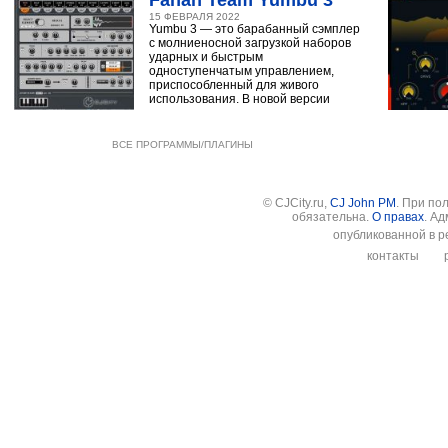
Fanan Team Yumbu 3
15 ФЕВРАЛЯ 2022
Yumbu 3 — это барабанный сэмплер
с молниеносной загрузкой наборов
ударных и быстрым
одноступенчатым управлением,
приспособленный для живого
использования. В новой версии
ВСЕ ПРОГРАММЫ/ПЛАГИНЫ
© CJCity.ru,
CJ John PM
. При по
обязательна.
О правах
. А
опубликованной в р
контакты