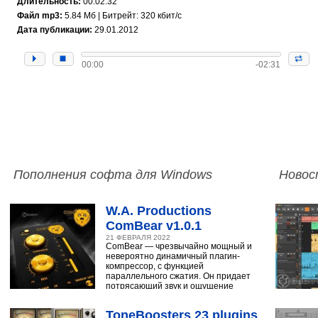
Длительность:
00:02:32
Файл mp3:
5.84 Мб | Битрейт: 320 кбит/с
Дата публикации:
29.01.2012
00:00
-02:31
Пополнения софта для Windows
Новос
W.A. Productions
ComBear v1.0.1
21 ФЕВРАЛЯ 2022
ComBear — чрезвычайно мощный и
невероятно динамичный плагин-
компрессор, с функцией
параллельного сжатия. Он придает
потрясающий звук и ощущение
ударным, синтезатору,
ToneBoosters 23 plugins