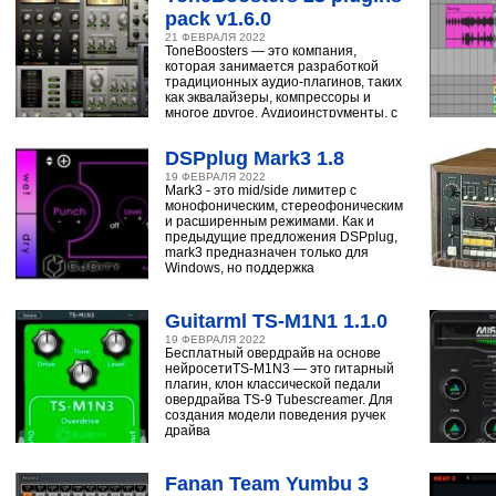
pack v1.6.0
21 ФЕВРАЛЯ 2022
ToneBoosters — это компания,
которая занимается разработкой
традиционных аудио-плагинов, таких
как эквалайзеры, компрессоры и
многое другое. Аудиоинструменты, с
помощью
DSPplug Mark3 1.8
19 ФЕВРАЛЯ 2022
Mark3 - это mid/side лимитер с
монофоническим, стереофоническим
и расширенным режимами. Как и
предыдущие предложения DSPplug,
mark3 предназначен только для
Windows, но поддержка
Guitarml TS-M1N1 1.1.0
19 ФЕВРАЛЯ 2022
Бесплатный овердрайв на основе
нейросетиTS-M1N3 — это гитарный
плагин, клон классической педали
овердрайва TS-9 Tubescreamer. Для
создания модели поведения ручек
драйва
Fanan Team Yumbu 3