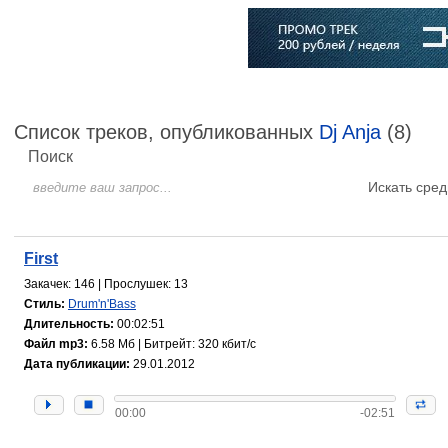
Главная
Софт
Музыка
Статьи
Музыканты
Словарь
Список треков, опубликованных
Dj Anja
(8)
Поиск
Искать сред
First
Закачек: 146 | Прослушек: 13
Стиль:
Drum'n'Bass
Длительность:
00:02:51
Файл mp3:
6.58 Мб | Битрейт: 320 кбит/с
Дата публикации:
29.01.2012
00:00
-02:51