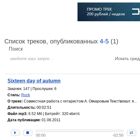
Главная
Софт
Музыка
Статьи
Музыканты
Словарь
Список треков, опубликованных
4-5
(1)
Поиск
Искать сред
Sixteen day of autumn
Закачек: 147 | Прослушек: 6
Стиль:
Rock
О треке:
Совместная работа с гитаристом А. Овчаровым Текст\вокал: я...
Длительность:
00:02:51
Файл mp3:
6.52 Мб | Битрейт: 320 кбит/с
Дата публикации:
01.06.2011
00:00
-02:50