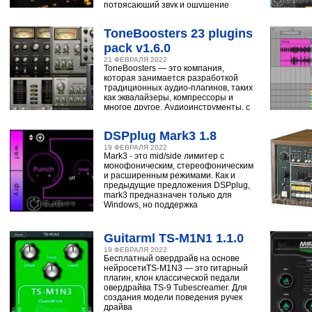
потрясающий звук и ощущение
ударным, синтезатору,
ToneBoosters 23 plugins
pack v1.6.0
21 ФЕВРАЛЯ 2022
ToneBoosters — это компания,
которая занимается разработкой
традиционных аудио-плагинов, таких
как эквалайзеры, компрессоры и
многое другое. Аудиоинструменты, с
помощью
DSPplug Mark3 1.8
19 ФЕВРАЛЯ 2022
Mark3 - это mid/side лимитер с
монофоническим, стереофоническим
и расширенным режимами. Как и
предыдущие предложения DSPplug,
mark3 предназначен только для
Windows, но поддержка
Guitarml TS-M1N1 1.1.0
19 ФЕВРАЛЯ 2022
Бесплатный овердрайв на основе
нейросетиTS-M1N3 — это гитарный
плагин, клон классической педали
овердрайва TS-9 Tubescreamer. Для
создания модели поведения ручек
драйва