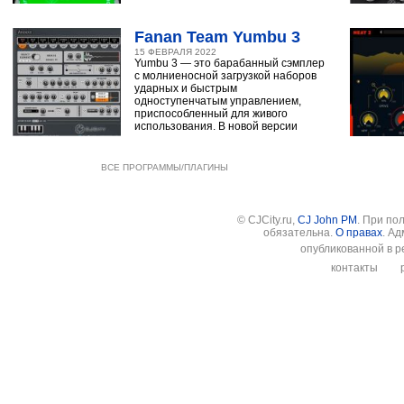
Fanan Team Yumbu 3
15 ФЕВРАЛЯ 2022
Yumbu 3 — это барабанный сэмплер
с молниеносной загрузкой наборов
ударных и быстрым
одноступенчатым управлением,
приспособленный для живого
использования. В новой версии
ВСЕ ПРОГРАММЫ/ПЛАГИНЫ
© CJCity.ru,
CJ John PM
. При по
обязательна.
О правах
. А
опубликованной в р
контакты