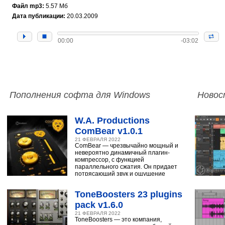
Файл mp3:
5.57 Мб
Дата публикации:
20.03.2009
00:00
-03:02
Пополнения софта для Windows
Новос
W.A. Productions
ComBear v1.0.1
21 ФЕВРАЛЯ 2022
ComBear — чрезвычайно мощный и
невероятно динамичный плагин-
компрессор, с функцией
параллельного сжатия. Он придает
потрясающий звук и ощущение
ударным, синтезатору,
ToneBoosters 23 plugins
pack v1.6.0
21 ФЕВРАЛЯ 2022
ToneBoosters — это компания,