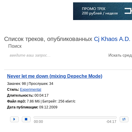
Главная
Софт
Музыка
Статьи
Музыканты
Словарь
Список треков, опубликованных
Cj Khaos A.D.
Поиск
Искать сред
Never let me down (mixing Depeche Mode)
Закачек: 98 | Прослушек: 34
Стиль:
Experimental
Длительность:
00:04:17
Файл mp3:
7.86 Мб | Битрейт: 256 кбит/с
Дата публикации:
09.12.2009
00:00
-04:17