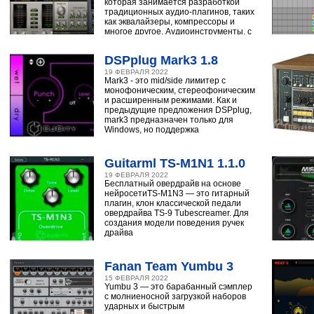
которая занимается разработкой
традиционных аудио-плагинов, таких
как эквалайзеры, компрессоры и
многое другое. Аудиоинструменты, с
помощью
DSPplug Mark3 1.8
19 ФЕВРАЛЯ 2022
Mark3 - это mid/side лимитер с
монофоническим, стереофоническим
и расширенным режимами. Как и
предыдущие предложения DSPplug,
mark3 предназначен только для
Windows, но поддержка
Guitarml TS-M1N1 1.1.0
19 ФЕВРАЛЯ 2022
Бесплатный овердрайв на основе
нейросетиTS-M1N3 — это гитарный
плагин, клон классической педали
овердрайва TS-9 Tubescreamer. Для
создания модели поведения ручек
драйва
Fanan Team Yumbu 3
15 ФЕВРАЛЯ 2022
Yumbu 3 — это барабанный сэмплер
с молниеносной загрузкой наборов
ударных и быстрым