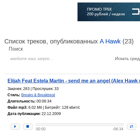
Главная
Софт
Музыка
Статьи
Музыканты
Словарь
Список треков, опубликованных
A Hawk
(23)
Поиск
Искать сред
Elijah Feat Estela Martin - send me an angel (Alex Hawk 
Закачек: 263 | Прослушек: 33
Стиль:
Breaks & Breakbeat
Длительность:
00:06:34
Файл mp3:
6.02 Мб | Битрейт: 128 кбит/с
Дата публикации:
22.12.2009
00:00
-06:34