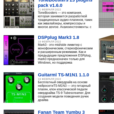
pack v1.6.0
21 ФЕВРАЛЯ 2022
ToneBoosters — это компания,
которая занимается разработкой
традиционных аудио-плагинов, таких
как эквалайзеры, компрессоры и
многое другое. Аудиоинструменты, с
помощью
DSPplug Mark3 1.8
19 ФЕВРАЛЯ 2022
Mark3 - это mid/side лимитер с
монофоническим, стереофоническим
и расширенным режимами. Как и
предыдущие предложения DSPplug,
mark3 предназначен только для
Windows, но поддержка
Guitarml TS-M1N1 1.1.0
19 ФЕВРАЛЯ 2022
Бесплатный овердрайв на основе
нейросетиTS-M1N3 — это гитарный
плагин, клон классической педали
овердрайва TS-9 Tubescreamer. Для
создания модели поведения ручек
драйва
Fanan Team Yumbu 3