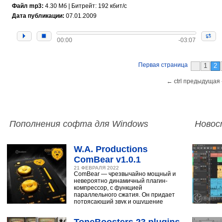
Файл mp3:
4.30 Мб | Битрейт: 192 кбит/с
Дата публикации:
07.01.2009
00:00
-03:07
Первая страница
1
2
← ctrl предыдущая 
Пополнения софта для Windows
Новос
W.A. Productions
ComBear v1.0.1
21 ФЕВРАЛЯ 2022
ComBear — чрезвычайно мощный и
невероятно динамичный плагин-
компрессор, с функцией
параллельного сжатия. Он придает
потрясающий звук и ощущение
ударным, синтезатору,
ToneBoosters 23 plugins