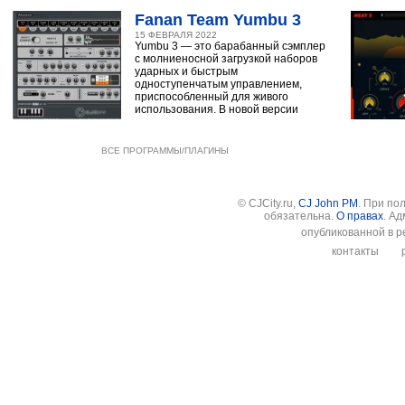
Fanan Team Yumbu 3
15 ФЕВРАЛЯ 2022
Yumbu 3 — это барабанный сэмплер
с молниеносной загрузкой наборов
ударных и быстрым
одноступенчатым управлением,
приспособленный для живого
использования. В новой версии
ВСЕ ПРОГРАММЫ/ПЛАГИНЫ
© CJCity.ru,
CJ John PM
. При по
обязательна.
О правах
. А
опубликованной в р
контакты