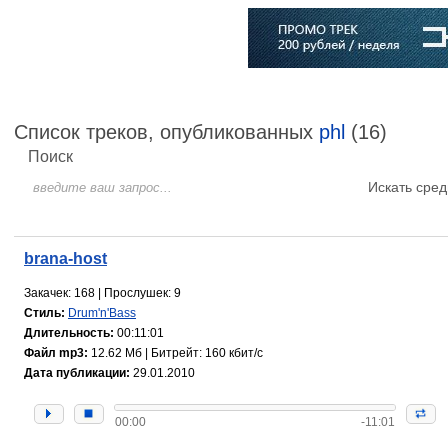
Главная
Софт
Музыка
Статьи
Музыканты
Словарь
Список треков, опубликованных
phl
(16)
Поиск
Искать сред
brana-host
Закачек: 168 | Прослушек: 9
Стиль:
Drum'n'Bass
Длительность:
00:11:01
Файл mp3:
12.62 Мб | Битрейт: 160 кбит/с
Дата публикации:
29.01.2010
00:00
-11:01