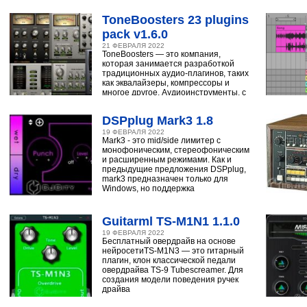
ударным, синтезатору,
ToneBoosters 23 plugins
pack v1.6.0
21 ФЕВРАЛЯ 2022
ToneBoosters — это компания,
которая занимается разработкой
традиционных аудио-плагинов, таких
как эквалайзеры, компрессоры и
многое другое. Аудиоинструменты, с
помощью
DSPplug Mark3 1.8
19 ФЕВРАЛЯ 2022
Mark3 - это mid/side лимитер с
монофоническим, стереофоническим
и расширенным режимами. Как и
предыдущие предложения DSPplug,
mark3 предназначен только для
Windows, но поддержка
Guitarml TS-M1N1 1.1.0
19 ФЕВРАЛЯ 2022
Бесплатный овердрайв на основе
нейросетиTS-M1N3 — это гитарный
плагин, клон классической педали
овердрайва TS-9 Tubescreamer. Для
создания модели поведения ручек
драйва