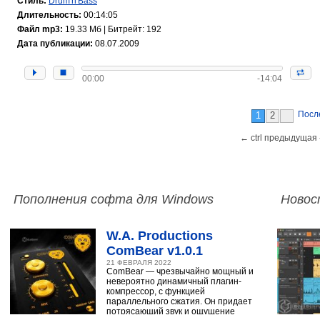
Стиль:
Drum'n'Bass
Длительность:
00:14:05
Файл mp3:
19.33 Мб | Битрейт: 192
Дата публикации:
08.07.2009
00:00
-14:04
Посл
1
2
← ctrl предыдущая 
Пополнения софта для Windows
Новос
W.A. Productions
ComBear v1.0.1
21 ФЕВРАЛЯ 2022
ComBear — чрезвычайно мощный и
невероятно динамичный плагин-
компрессор, с функцией
параллельного сжатия. Он придает
потрясающий звук и ощущение