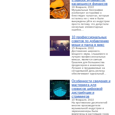
касающихся финансов
19 Февраля, 2022
Музыкальные биографии
изобилуют историями о
блестящих талантах, которые
остались ни с чем и были
вынуждены уйти из индустрии
просто потому, что допустили
несколько элементарных
ошибок....
10 профессиональных
советов по добавлению
мощи и панча в микс
15 Февраля, 2022
Достижение широкого,
мощного звука, слышимого в
лучших профессиональных
миксах, является святым
Граалем для большинства
продюсеров и инженеров.
Лучшие и продаваемые на
сегодняшний день релизы
обеспечивают идеальный...
Особенности сведения и
мастеринга для
сервисов цифровой
дистрибуции и
стримингов
10 Февраля, 2022
На протяжении десятилетий
многие производители
музыкальной индустрии и
звукоинженеры были
вовлечены в настоящую гонку