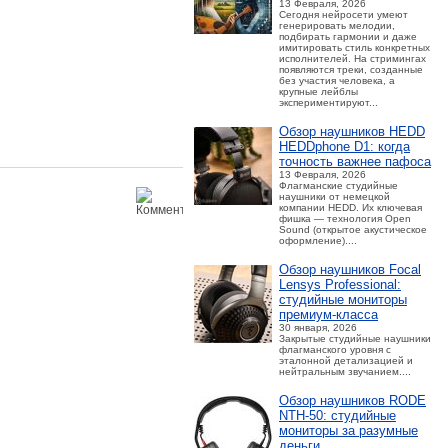
13 Февраля, 2026
Сегодня нейросети умеют
генерировать мелодии,
подбирать гармонии и даже
имитировать стиль конкретных
исполнителей. На стримингах
появляются треки, созданные
без участия человека, а
крупные лейблы
экспериментируют...
Обзор наушников HEDD
HEDDphone D1: когда
точность важнее пафоса
13 Февраля, 2026
Флагманские студийные
наушники от немецкой
компании HEDD. Их ключевая
фишка — технология Open
Sound (открытое акустическое
оформление)....
Обзор наушников Focal
Lensys Professional:
студийные мониторы
премиум‑класса
30 января, 2026
Закрытые студийные наушники
флагманского уровня с
эталонной детализацией и
нейтральным звучанием....
Обзор наушников RODE
NTH-50: студийные
мониторы за разумные
деньги