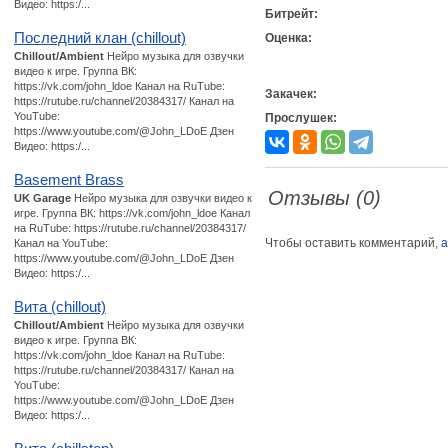
Видео: https:/...
Битрейт:
Последний клан (chillout)
Оценка:
Chillout/Ambient
Нейро музыка для озвучки
видео к игре. Группа ВК:
https://vk.com/john_ldoe Канал на RuTube:
Закачек:
https://rutube.ru/channel/20384317/ Канал на
YouTube:
Прослушек:
https://www.youtube.com/@John_LDoE Дзен
Видео: https:/...
Basement Brass
Отзывы (0)
UK Garage
Нейро музыка для озвучки видео к
игре. Группа ВК: https://vk.com/john_ldoe Канал
на RuTube: https://rutube.ru/channel/20384317/
Чтобы оставить комментарий,
а
Канал на YouTube:
https://www.youtube.com/@John_LDoE Дзен
Видео: https:/...
Вита (chillout)
Chillout/Ambient
Нейро музыка для озвучки
видео к игре. Группа ВК:
https://vk.com/john_ldoe Канал на RuTube:
https://rutube.ru/channel/20384317/ Канал на
YouTube:
https://www.youtube.com/@John_LDoE Дзен
Видео: https:/...