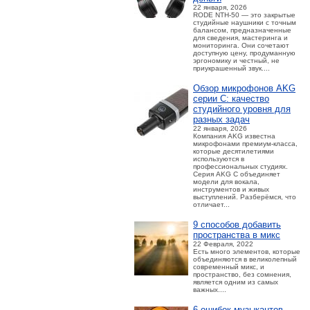
22 января, 2026
RODE NTH-50 — это закрытые
студийные наушники с точным
балансом, предназначенные
для сведения, мастеринга и
мониторинга. Они сочетают
доступную цену, продуманную
эргономику и честный, не
приукрашенный звук....
Обзор микрофонов AKG
серии C: качество
студийного уровня для
разных задач
22 января, 2026
Компания AKG известна
микрофонами премиум-класса,
которые десятилетиями
используются в
профессиональных студиях.
Серия AKG C объединяет
модели для вокала,
инструментов и живых
выступлений. Разберёмся, что
отличает...
9 способов добавить
пространства в микс
22 Февраля, 2022
Есть много элементов, которые
объединяются в великолепный
современный микс, и
пространство, без сомнения,
является одним из самых
важных....
6 ошибок музыкантов,