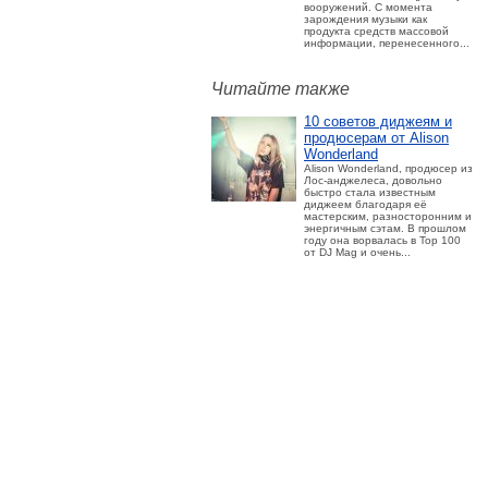
вооружений. С момента
зарождения музыки как
продукта средств массовой
информации, перенесенного...
Читайте также
10 советов диджеям и
продюсерам от Alison
Wonderland
Alison Wonderland, продюсер из
Лос-анджелеса, довольно
быстро стала известным
диджеем благодаря её
мастерским, разносторонним и
энергичным сэтам. В прошлом
году она ворвалась в Top 100
от DJ Mag и очень...