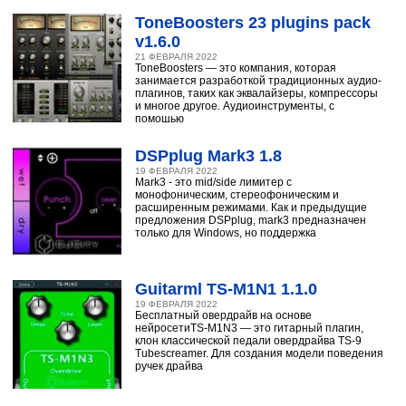
ToneBoosters 23 plugins pack
v1.6.0
21 ФЕВРАЛЯ 2022
ToneBoosters — это компания, которая
занимается разработкой традиционных аудио-
плагинов, таких как эквалайзеры, компрессоры
и многое другое. Аудиоинструменты, с
помощью
DSPplug Mark3 1.8
19 ФЕВРАЛЯ 2022
Mark3 - это mid/side лимитер с
монофоническим, стереофоническим и
расширенным режимами. Как и предыдущие
предложения DSPplug, mark3 предназначен
только для Windows, но поддержка
Guitarml TS-M1N1 1.1.0
19 ФЕВРАЛЯ 2022
Бесплатный овердрайв на основе
нейросетиTS-M1N3 — это гитарный плагин,
клон классической педали овердрайва TS-9
Tubescreamer. Для создания модели поведения
ручек драйва