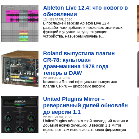
инструментами...
Ableton Live 12.4: что нового в
обновлении
13 ФЕВРАЛЯ, 2026
В последней версии Ableton Live 12.4
разработчики добавили несколько значимых
функций и улучшили существующие
устройства. Разберём ключевые...
Roland выпустила плагин
CR‑78: культовая
драм‑машина 1978 года
теперь в DAW
22 ЯНВАРЯ, 2026
Компания Roland официально выпустила
плагин CR-78 — цифровую версию
легендарной аналоговой драм-машины
1978 года. Инструмент доступен в экосистеме...
United Plugins Mirror –
реверсивный дилей обновлён
до версии 1.1
22 ФЕВРАЛЯ, 2022
UnitedPlugins обновил свой последний плагин и
добавил новую функцию. В версии 1.1 Mirror
позволяет вам использовать свою фирменную
обратную...