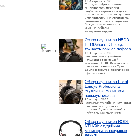
13 Февраля, 2026
оса
Сегодня нейросети умеют
генерировать мелодии,
подбирать гармонии и даже
имитировать стиль конкретных
исполнителей. На стримингах
появляются треки, созданные
без участия человека, а
крупные лейблы
экспериментируют...
Обзор наушников HEDD
HEDDphone D1: когда
точность важнее пафоса
13 Февраля, 2026
Флагманские студийные
наушники от немецкой
компании HEDD. Их ключевая
фишка — технология Open
Sound (открытое акустическое
оформление)....
Обзор наушников Focal
Lensys Professional:
студийные мониторы
премиум‑класса
30 января, 2026
Закрытые студийные наушники
флагманского уровня с
эталонной детализацией и
нейтральным звучанием....
Обзор наушников RODE
NTH-50: студийные
мониторы за разумные
деньги