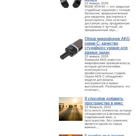
22 января, 2026
RODE NTH-50 — это закрытые
студийные наушники с точным
балансом, предназначенные
для сведения, мастеринга и
мониторинга. Они сочетают
доступную цену, продуманную
эргономику и честный, не
приукрашенный звук....
Обзор микрофонов AKG
серии C: качество
студийного уровня для
разных задач
22 января, 2026
Компания AKG известна
микрофонами премиум-класса,
которые десятилетиями
используются в
профессиональных студиях.
Серия AKG C объединяет
модели для вокала,
инструментов и живых
выступлений. Разберёмся, что
отличает...
9 способов добавить
пространства в микс
22 Февраля, 2022
Есть много элементов, которые
объединяются в великолепный
современный микс, и
пространство, без сомнения,
является одним из самых
важных....
6 ошибок музыкантов,