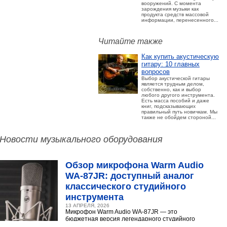
вооружений. С момента
зарождения музыки как
продукта средств массовой
информации, перенесенного...
Читайте также
Как купить акустическую
гитару: 10 главных
вопросов
Выбор акустической гитары
является трудным делом,
собственно, как и выбор
любого другого инструмента.
Есть масса пособий и даже
книг, подсказывающих
правильный путь новичкам. Мы
также не обойдем стороной...
Новости музыкального оборудования
Обзор микрофона Warm Audio
WA‑87JR: доступный аналог
классического студийного
инструмента
13 АПРЕЛЯ, 2026
Микрофон Warm Audio WA‑87JR — это
бюджетная версия легендарного студийного
конденсаторного микрофона Neumann U 87.