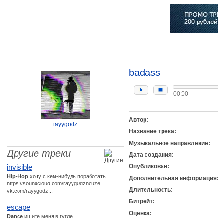
Главная
Софт
Музыка
Статьи
Музыканты
Сло
badass
00:00
Автор:
rayygodz
Название трека:
Музыкальное направление:
Другие треки
Дата создания:
invisible
Опубликован:
Hip-Hop
хочу с кем-нибудь поработать
Дополнительная информация
https://soundcloud.com/rayyg0dzhouze
Длительность:
vk.com/rayygodz...
Битрейт:
escape
Оценка:
Dance
ищите меня в гугле...