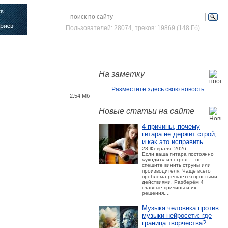
Пользователей: 28074, треков: 19869 (148 Гб).
Войти
Зарегистрироваться
На заметку
Разместите здесь свою новость...
2.54 Мб
Новые статьи на сайте
4 причины, почему
гитара не держит строй,
и как это исправить
28 Февраля, 2026
Если ваша гитара постоянно
«уходит» из строя — не
спешите винить струны или
производителя. Чаще всего
проблема решается простыми
действиями. Разберём 4
главные причины и их
решения....
Музыка человека против
музыки нейросети: где
граница творчества?