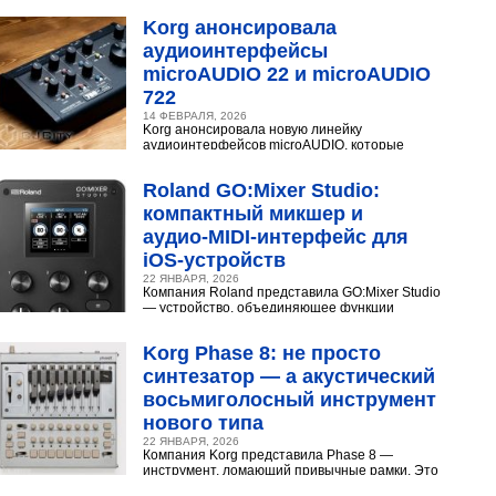
Разберёмся,...
Korg анонсировала
аудиоинтерфейсы
microAUDIO 22 и microAUDIO
722
14 ФЕВРАЛЯ, 2026
Korg анонсировала новую линейку
аудиоинтерфейсов microAUDIO, которые
сочетают в себе предусилители с интересными
эффектами, включая аналоговый...
Roland GO:Mixer Studio:
компактный микшер и
аудио‑MIDI‑интерфейс для
iOS‑устройств
22 ЯНВАРЯ, 2026
Компания Roland представила GO:Mixer Studio
— устройство, объединяющее функции
микшера, аудио- и MIDI?интерфейса. Оно
создано для мобильных...
Korg Phase 8: не просто
синтезатор — а акустический
восьмиголосный инструмент
нового типа
22 ЯНВАРЯ, 2026
Компания Korg представила Phase 8 —
инструмент, ломающий привычные рамки. Это
не аналоговый и не цифровой синтезатор, а