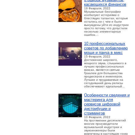
касающихся финансов
19 Февраля, 2022
Музыкальные биографии
изобилуют историями о
блестящих талантах, которые
остались ни с чем и были
вынуждены уйти из индустрии
просто потому, что допустили
несколько элементарных
ошибок....
10 профессиональных
советов по добавлению
мощи и панча в микс
15 Февраля, 2022
Достижение широкого,
мощного звука, слышимого в
лучших профессиональных
миксах, является святым
Граалем для большинства
продюсеров и инженеров.
Лучшие и продаваемые на
сегодняшний день релизы
обеспечивают идеальный...
Особенности сведения и
мастеринга для
сервисов цифровой
дистрибуции и
стримингов
10 Февраля, 2022
На протяжении десятилетий
многие производители
музыкальной индустрии и
звукоинженеры были
вовлечены в настоящую гонку