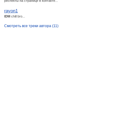
респекты на странице в контакте...
rayon1
IDM
chill bro...
Смотреть все треки автора (11)