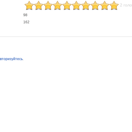
2 гол
98
162
вторизуйтесь
.