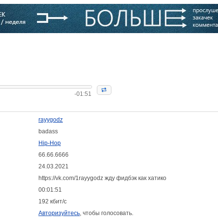
варь
Компании
Блоги
-01:51
rayygodz
badass
Hip-Hop
66.66.6666
24.03.2021
:
https://vk.com/1rayygodz жду фидбэк как хатико
00:01:51
192 кбит/с
Авторизуйтесь
, чтобы голосовать.