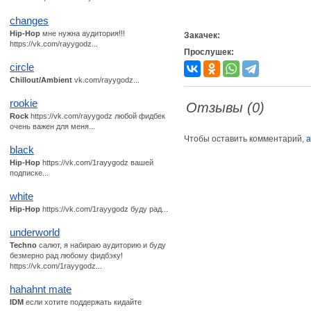
changes
Hip-Hop
мне нужна аудитория!!!
Закачек:
https://vk.com/rayygodz...
Прослушек:
circle
Chillout/Ambient
vk.com/rayygodz...
rookie
Отзывы (0)
Rock
https://vk.com/rayygodz любой фидбек
очень важен для меня...
Чтобы оставить комментарий,
а
black
Hip-Hop
https://vk.com/1rayygodz вашей
подписке...
white
Hip-Hop
https://vk.com/1rayygodz буду рад...
underworld
Techno
салют, я набираю аудиторию и буду
безмерно рад любому фидбэку!
https://vk.com/1rayygodz...
hahahnt mate
IDM
если хотите поддержать кидайте