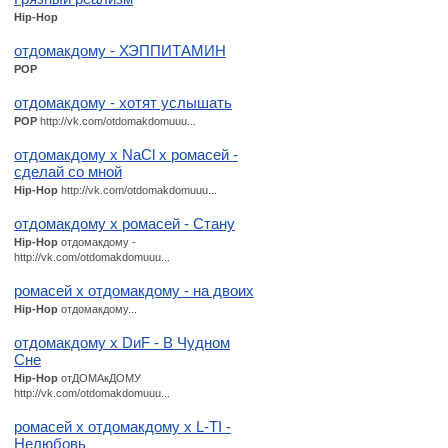
Hip-Hop
отдомакдому - ХЭППИТАМИН
POP
отдомакдому - хотят услышать
POP
http://vk.com/otdomakdomuuu...
отдомакдому x NaCl х ромасей -
сделай со мной
Hip-Hop
http://vk.com/otdomakdomuuu...
отдомакдому х ромасей - Стану
Hip-Hop
отдомакдому -
http://vk.com/otdomakdomuuu...
ромасей х отдомакдому - на двоих
Hip-Hop
отдомакдому...
отдомакдому x DиF - В Чудном
Сне
Hip-Hop
отДОМАкДОМУ
http://vk.com/otdomakdomuuu...
ромасей х отдомакдому х L-TI -
Нелюбовь