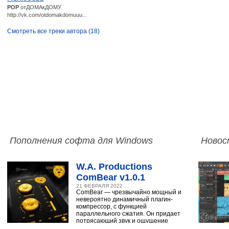
POP
отДОМАкДОМУ
http://vk.com/otdomakdomuuu...
Смотреть все треки автора (18)
Пополнения софта для Windows
Новос
W.A. Productions
ComBear v1.0.1
21 ФЕВРАЛЯ 2022
ComBear — чрезвычайно мощный и
невероятно динамичный плагин-
компрессор, с функцией
параллельного сжатия. Он придает
потрясающий звук и ощущение
ударным, синтезатору,