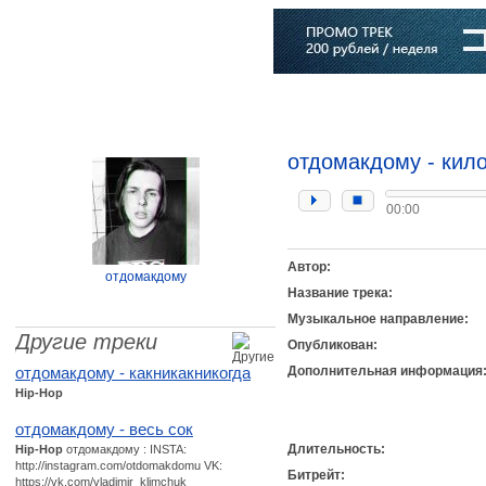
Главная
Софт
Музыка
Статьи
Музыканты
Словарь
отдомакдому - кил
00:00
Автор:
отдомакдому
Название трека:
Музыкальное направление:
Другие треки
Опубликован:
отдомакдому - какникакникогда
Дополнительная информация
Hip-Hop
отдомакдому - весь сок
Длительность:
Hip-Hop
отдомакдому : INSTA:
http://instagram.com/otdomakdomu VK:
Битрейт:
https://vk.com/vladimir_klimchuk