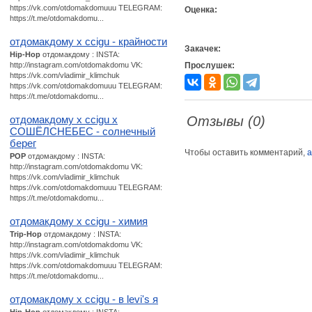
https://vk.com/otdomakdomuuu TELEGRAM:
Оценка:
https://t.me/otdomakdomu...
отдомакдому х ccigu - крайности
Закачек:
Hip-Hop
отдомакдому : INSTA:
http://instagram.com/otdomakdomu VK:
Прослушек:
https://vk.com/vladimir_klimchuk
https://vk.com/otdomakdomuuu TELEGRAM:
https://t.me/otdomakdomu...
отдомакдому х ccigu x
Отзывы (0)
СОШЁЛСНЕБЕС - солнечный
берег
Чтобы оставить комментарий,
а
POP
отдомакдому : INSTA:
http://instagram.com/otdomakdomu VK:
https://vk.com/vladimir_klimchuk
https://vk.com/otdomakdomuuu TELEGRAM:
https://t.me/otdomakdomu...
отдомакдому х ccigu - химия
Trip-Hop
отдомакдому : INSTA:
http://instagram.com/otdomakdomu VK:
https://vk.com/vladimir_klimchuk
https://vk.com/otdomakdomuuu TELEGRAM:
https://t.me/otdomakdomu...
отдомакдому x ccigu - в levi's я