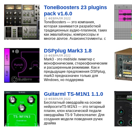
ToneBoosters 23 plugins
pack v1.6.0
21 ФЕВРАЛЯ 2022
ToneBoosters — это компания,
которая занимается разработкой
традиционных аудио-плагинов, таких
как эквалайзеры, компрессоры и
многое другое. Аудиоинструменты, с
помощью
DSPplug Mark3 1.8
19 ФЕВРАЛЯ 2022
Mark3 - это mid/side лимитер с
монофоническим, стереофоническим
и расширенным режимами. Как и
предыдущие предложения DSPplug,
mark3 предназначен только для
Windows, но поддержка
Guitarml TS-M1N1 1.1.0
19 ФЕВРАЛЯ 2022
Бесплатный овердрайв на основе
нейросетиTS-M1N3 — это гитарный
плагин, клон классической педали
овердрайва TS-9 Tubescreamer. Для
создания модели поведения ручек
драйва