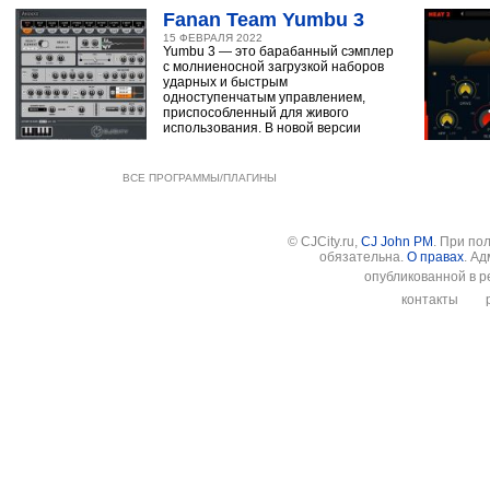
Fanan Team Yumbu 3
15 ФЕВРАЛЯ 2022
Yumbu 3 — это барабанный сэмплер
с молниеносной загрузкой наборов
ударных и быстрым
одноступенчатым управлением,
приспособленный для живого
использования. В новой версии
ВСЕ ПРОГРАММЫ/ПЛАГИНЫ
© CJCity.ru,
CJ John PM
. При по
обязательна.
О правах
. А
опубликованной в р
контакты