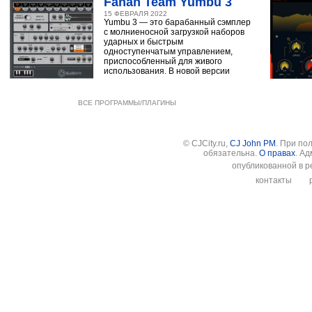
Fanan Team Yumbu 3
15 ФЕВРАЛЯ 2022
Yumbu 3 — это барабанный сэмплер
с молниеносной загрузкой наборов
ударных и быстрым
одноступенчатым управлением,
приспособленный для живого
использования. В новой версии
ВСЕ ПРОГРАММЫ/ПЛАГИНЫ
© CJCity.ru,
CJ John PM
. При по
обязательна.
О правах
. А
опубликованной в р
контакты