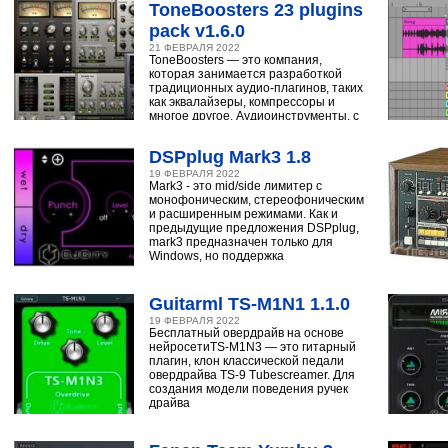
ToneBoosters 23 plugins
pack v1.6.0
21 ФЕВРАЛЯ 2022
ToneBoosters — это компания,
которая занимается разработкой
традиционных аудио-плагинов, таких
как эквалайзеры, компрессоры и
многое другое. Аудиоинструменты, с
помощью
DSPplug Mark3 1.8
19 ФЕВРАЛЯ 2022
Mark3 - это mid/side лимитер с
монофоническим, стереофоническим
и расширенным режимами. Как и
предыдущие предложения DSPplug,
mark3 предназначен только для
Windows, но поддержка
Guitarml TS-M1N1 1.1.0
19 ФЕВРАЛЯ 2022
Бесплатный овердрайв на основе
нейросетиTS-M1N3 — это гитарный
плагин, клон классической педали
овердрайва TS-9 Tubescreamer. Для
создания модели поведения ручек
драйва