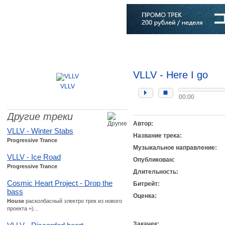
Главная
Софт
Музыка
Статьи
Музыканты
Словарь
VLLV - Here I go
VLLV
00:00
Другие треки
Автор:
VLLV - Winter Stabs
Название трека:
Progressive Trance
Музыкальное направление:
VLLV - Ice Road
Опубликован:
Progressive Trance
Длительность:
Cosmic Heart Project - Drop the
Битрейт:
bass
Оценка:
House
расколбасный электро трек из нового
проекта =)...
Закачек: