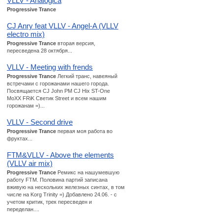
VLLV - Analogica
Progressive Trance
CJ Anry feat VLLV - Angel-A (VLLV
electro mix)
Progressive Trance
вторая версия,
пересведена 28 октября...
VLLV - Meeting with frends
Progressive Trance
Легкий транс, навеяный
встречами с горожанами нашего города.
Посвящается CJ John PM CJ Hix ST-One
MoXX FRiK Светик Street и всем нашим
горожанам =)...
VLLV - Second drive
Progressive Trance
первая моя работа во
фруктах...
FTM&VLLV - Above the elements
(VLLV air mix)
Progressive Trance
Ремикс на нашумевшую
работу FTM. Половина партий записана
вживую на нескольких железных синтах, в том
числе на Korg Trinity =) Добавлено 24.06. - с
учетом критик, трек пересведен и
переделан....