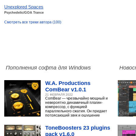
Unexplored Spaces
Psychedelic/GOA Trance
Смотреть все треки автора (100)
Пополнения софта для Windows
Новос
W.A. Productions
ComBear v1.0.1
21 ФЕВРАЛЯ 2022
ComBear — чрезвычайно мощный и
невероятно динамичный плагин-
компрессор, с функцией
параллельного сжатия. Он придает
потрясающий звук и ощущение
ударным, синтезатору,
ToneBoosters 23 plugins
pack v1.6.0