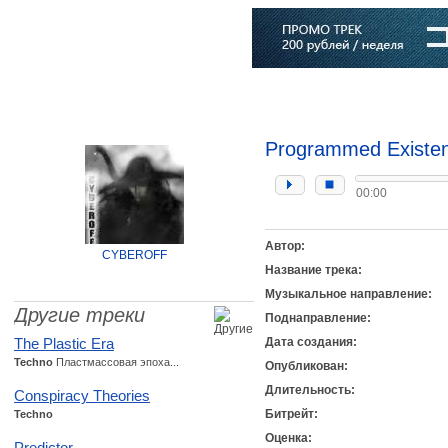
Главная
Софт
Музыка
Статьи
Музыканты
Словарь
Programmed Existe
00:00
Автор:
CYBEROFF
Название трека:
Музыкальное направление:
Другие треки
Поднаправление:
The Plastic Era
Дата создания:
Techno
Пластмассовая эпоха...
Опубликован:
Длительность:
Conspiracy Theories
Битрейт:
Techno
Оценка:
Predictor