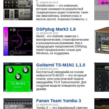
21 ФЕВРАЛЯ 2022
ToneBoosters — это компания,
которая занимается разработкой
традиционных аудио-плагинов, таких
как эквалайзеры, компрессоры и
многое другое. Аудиоинструменты, с
помощью
DSPplug Mark3 1.8
19 ФЕВРАЛЯ 2022
Mark3 - это mid/side лимитер с
монофоническим, стереофоническим
и расширенным режимами. Как и
предыдущие предложения DSPplug,
mark3 предназначен только для
Windows, но поддержка
Guitarml TS-M1N1 1.1.0
19 ФЕВРАЛЯ 2022
Бесплатный овердрайв на основе
нейросетиTS-M1N3 — это гитарный
плагин, клон классической педали
овердрайва TS-9 Tubescreamer. Для
создания модели поведения ручек
драйва
Fanan Team Yumbu 3
15 ФЕВРАЛЯ 2022
Yumbu 3 — это барабанный сэмплер