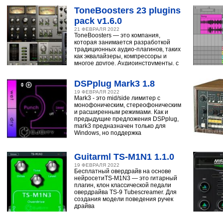
ToneBoosters 23 plugins
pack v1.6.0
21 ФЕВРАЛЯ 2022
ToneBoosters — это компания,
которая занимается разработкой
традиционных аудио-плагинов, таких
как эквалайзеры, компрессоры и
многое другое. Аудиоинструменты, с
помощью
DSPplug Mark3 1.8
19 ФЕВРАЛЯ 2022
Mark3 - это mid/side лимитер с
монофоническим, стереофоническим
и расширенным режимами. Как и
предыдущие предложения DSPplug,
mark3 предназначен только для
Windows, но поддержка
Guitarml TS-M1N1 1.1.0
19 ФЕВРАЛЯ 2022
Бесплатный овердрайв на основе
нейросетиTS-M1N3 — это гитарный
плагин, клон классической педали
овердрайва TS-9 Tubescreamer. Для
создания модели поведения ручек
драйва