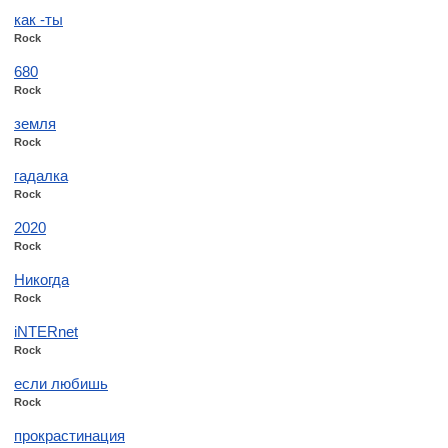
как -ты
Rock
680
Rock
земля
Rock
гадалка
Rock
2020
Rock
Никогда
Rock
iNTERnet
Rock
если любишь
Rock
прокрастинация