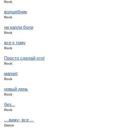
Rock
волшебник
Rock
ни капли боли
Rock
все к тому
Rock
Просто сделай-это!
Rock
магнит
Rock
новый день
Rock
без...
Rock
....вижу- все ...
Dance