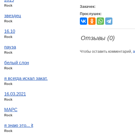
Rock
Закачек:
Прослушек:
звездец
Rock
16.10
Отзывы (0)
Rock
пауза
Чтобы оставить комментарий,
а
Rock
белый слон
Rock
я всегда искал закат.
Rock
16.03.2021
Rock
МАРС
Rock
я знаю это... it
Rock