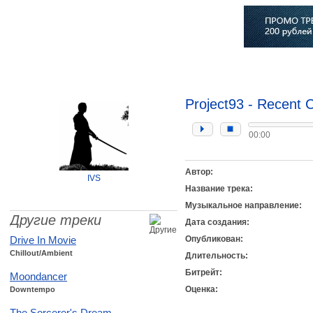
Главная
Софт
Музыка
Статьи
Музыканты
Сло
Project93 - Recent Ch
00:00
Автор:
IVS
Название трека:
Музыкальное направление:
Другие треки
Дата создания:
Drive In Movie
Опубликован:
Chillout/Ambient
Длительность:
Битрейт:
Moondancer
Оценка:
Downtempo
The Sorcerer's Dream