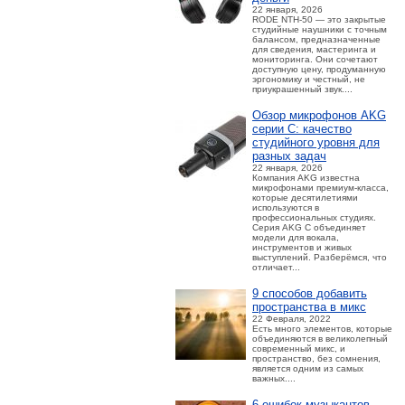
22 января, 2026
RODE NTH-50 — это закрытые
студийные наушники с точным
балансом, предназначенные
для сведения, мастеринга и
мониторинга. Они сочетают
доступную цену, продуманную
эргономику и честный, не
приукрашенный звук....
Обзор микрофонов AKG
серии C: качество
студийного уровня для
разных задач
22 января, 2026
Компания AKG известна
микрофонами премиум-класса,
которые десятилетиями
используются в
профессиональных студиях.
Серия AKG C объединяет
модели для вокала,
инструментов и живых
выступлений. Разберёмся, что
отличает...
9 способов добавить
пространства в микс
22 Февраля, 2022
Есть много элементов, которые
объединяются в великолепный
современный микс, и
пространство, без сомнения,
является одним из самых
важных....
6 ошибок музыкантов,