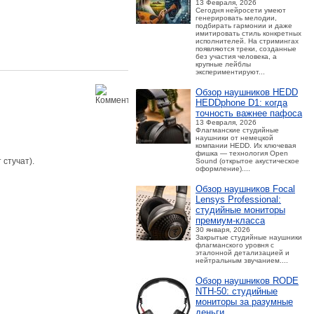
13 Февраля, 2026
Сегодня нейросети умеют
генерировать мелодии,
подбирать гармонии и даже
имитировать стиль конкретных
исполнителей. На стримингах
появляются треки, созданные
без участия человека, а
крупные лейблы
экспериментируют...
Обзор наушников HEDD
HEDDphone D1: когда
точность важнее пафоса
13 Февраля, 2026
Флагманские студийные
наушники от немецкой
компании HEDD. Их ключевая
фишка — технология Open
 стучат).
Sound (открытое акустическое
оформление)....
Обзор наушников Focal
Lensys Professional:
студийные мониторы
премиум‑класса
30 января, 2026
Закрытые студийные наушники
флагманского уровня с
эталонной детализацией и
нейтральным звучанием....
Обзор наушников RODE
NTH-50: студийные
мониторы за разумные
деньги