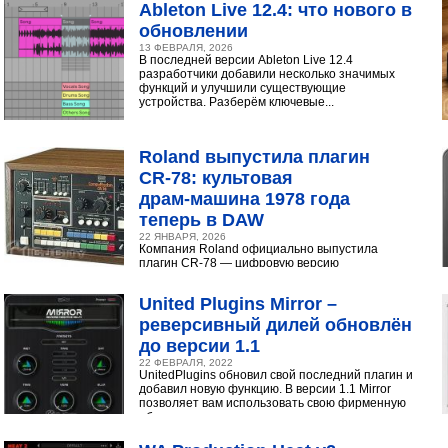
Ableton Live 12.4: что нового в
обновлении
13 ФЕВРАЛЯ, 2026
В последней версии Ableton Live 12.4
разработчики добавили несколько значимых
функций и улучшили существующие
устройства. Разберём ключевые...
Roland выпустила плагин
CR‑78: культовая
драм‑машина 1978 года
теперь в DAW
22 ЯНВАРЯ, 2026
Компания Roland официально выпустила
плагин CR-78 — цифровую версию
легендарной аналоговой драм-машины
1978 года. Инструмент доступен в экосистеме...
United Plugins Mirror –
реверсивный дилей обновлён
до версии 1.1
22 ФЕВРАЛЯ, 2022
UnitedPlugins обновил свой последний плагин и
добавил новую функцию. В версии 1.1 Mirror
позволяет вам использовать свою фирменную
обратную...