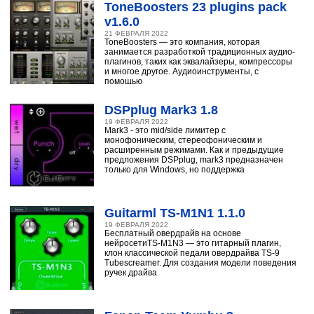
ToneBoosters 23 plugins pack
v1.6.0
21 ФЕВРАЛЯ 2022
ToneBoosters — это компания, которая
занимается разработкой традиционных аудио-
плагинов, таких как эквалайзеры, компрессоры
и многое другое. Аудиоинструменты, с
помощью
DSPplug Mark3 1.8
19 ФЕВРАЛЯ 2022
Mark3 - это mid/side лимитер с
монофоническим, стереофоническим и
расширенным режимами. Как и предыдущие
предложения DSPplug, mark3 предназначен
только для Windows, но поддержка
Guitarml TS-M1N1 1.1.0
19 ФЕВРАЛЯ 2022
Бесплатный овердрайв на основе
нейросетиTS-M1N3 — это гитарный плагин,
клон классической педали овердрайва TS-9
Tubescreamer. Для создания модели поведения
ручек драйва