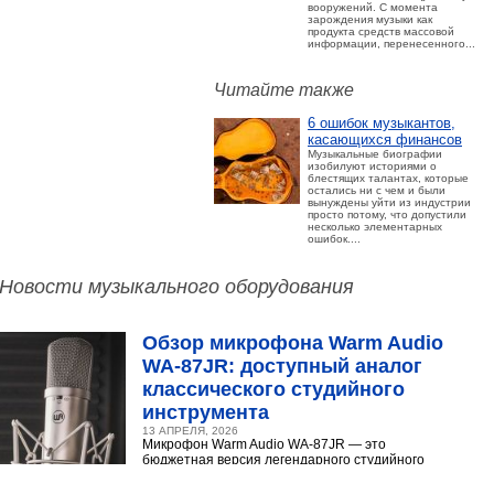
вооружений. С момента
зарождения музыки как
продукта средств массовой
информации, перенесенного...
Читайте также
6 ошибок музыкантов,
касающихся финансов
Музыкальные биографии
изобилуют историями о
блестящих талантах, которые
остались ни с чем и были
вынуждены уйти из индустрии
просто потому, что допустили
несколько элементарных
ошибок....
Новости музыкального оборудования
Обзор микрофона Warm Audio
WA‑87JR: доступный аналог
классического студийного
инструмента
13 АПРЕЛЯ, 2026
Микрофон Warm Audio WA‑87JR — это
бюджетная версия легендарного студийного
конденсаторного микрофона Neumann U 87.
Разберёмся,...