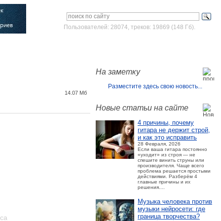
Пользователей: 28074, треков: 19869 (148 Гб).
Войти
Зарегистрироваться
На заметку
Разместите здесь свою новость...
14.07 Мб
Новые статьи на сайте
4 причины, почему
гитара не держит строй,
и как это исправить
28 Февраля, 2026
Если ваша гитара постоянно
«уходит» из строя — не
спешите винить струны или
производителя. Чаще всего
проблема решается простыми
действиями. Разберём 4
главные причины и их
решения....
Музыка человека против
музыки нейросети: где
граница творчества?
оса