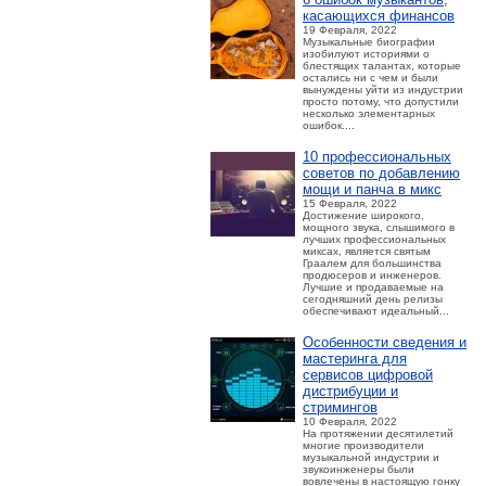
касающихся финансов
19 Февраля, 2022
Музыкальные биографии
изобилуют историями о
блестящих талантах, которые
остались ни с чем и были
вынуждены уйти из индустрии
просто потому, что допустили
несколько элементарных
ошибок....
10 профессиональных
советов по добавлению
мощи и панча в микс
15 Февраля, 2022
Достижение широкого,
мощного звука, слышимого в
лучших профессиональных
миксах, является святым
Граалем для большинства
продюсеров и инженеров.
Лучшие и продаваемые на
сегодняшний день релизы
обеспечивают идеальный...
Особенности сведения и
мастеринга для
сервисов цифровой
дистрибуции и
стримингов
10 Февраля, 2022
На протяжении десятилетий
многие производители
музыкальной индустрии и
звукоинженеры были
вовлечены в настоящую гонку