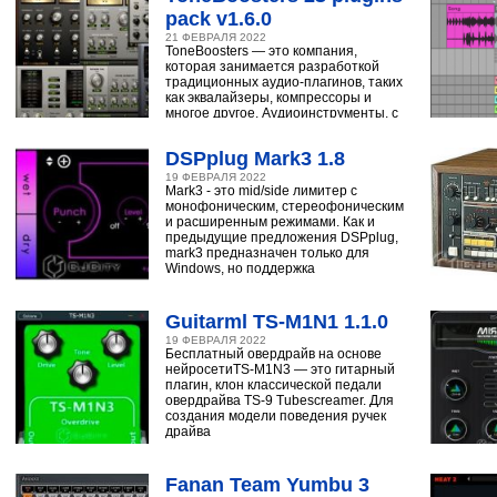
pack v1.6.0
21 ФЕВРАЛЯ 2022
ToneBoosters — это компания,
которая занимается разработкой
традиционных аудио-плагинов, таких
как эквалайзеры, компрессоры и
многое другое. Аудиоинструменты, с
помощью
DSPplug Mark3 1.8
19 ФЕВРАЛЯ 2022
Mark3 - это mid/side лимитер с
монофоническим, стереофоническим
и расширенным режимами. Как и
предыдущие предложения DSPplug,
mark3 предназначен только для
Windows, но поддержка
Guitarml TS-M1N1 1.1.0
19 ФЕВРАЛЯ 2022
Бесплатный овердрайв на основе
нейросетиTS-M1N3 — это гитарный
плагин, клон классической педали
овердрайва TS-9 Tubescreamer. Для
создания модели поведения ручек
драйва
Fanan Team Yumbu 3