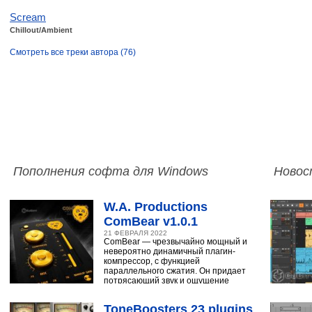
Scream
Chillout/Ambient
Смотреть все треки автора (76)
Пополнения софта для Windows
Новос
W.A. Productions
ComBear v1.0.1
21 ФЕВРАЛЯ 2022
ComBear — чрезвычайно мощный и
невероятно динамичный плагин-
компрессор, с функцией
параллельного сжатия. Он придает
потрясающий звук и ощущение
ударным, синтезатору,
ToneBoosters 23 plugins