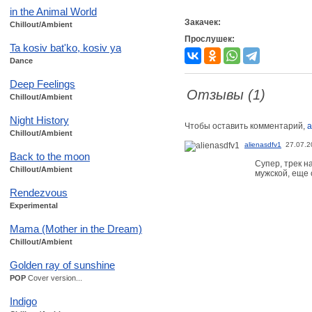
in the Animal World
Закачек:
Chillout/Ambient
Прослушек:
Ta kosiv bat'ko, kosiv ya
Dance
Deep Feelings
Отзывы (1)
Chillout/Ambient
Night History
Чтобы оставить комментарий,
а
Chillout/Ambient
alienasdfv1
27.07.2
Back to the moon
Супер, трек н
Chillout/Ambient
мужской, еще 
Rendezvous
Experimental
Mama (Mother in the Dream)
Chillout/Ambient
Golden ray of sunshine
POP
Cover version...
Indigo