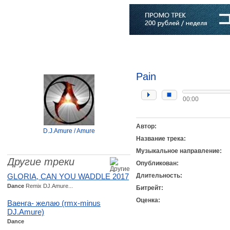
Главная
Софт
Музыка
Статьи
Музыканты
Словарь
Pain
00:00
Автор:
D.J.Amure / Amure
Название трека:
Музыкальное направление:
Другие треки
Опубликован:
GLORIA, CAN YOU WADDLE 2017
Длительность:
Dance
Remix DJ.Amure...
Битрейт:
Оценка:
Ваенга- желаю (rmx-minus
DJ.Amure)
Dance