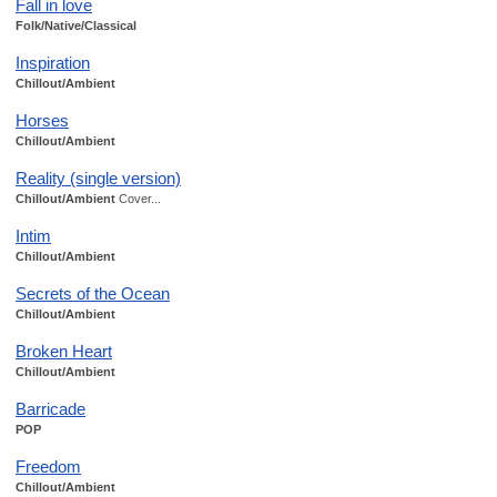
Fall in love
Folk/Native/Classical
Inspiration
Chillout/Ambient
Horses
Chillout/Ambient
Reality (single version)
Chillout/Ambient
Cover...
Intim
Chillout/Ambient
Secrets of the Ocean
Chillout/Ambient
Broken Heart
Chillout/Ambient
Barricade
POP
Freedom
Chillout/Ambient