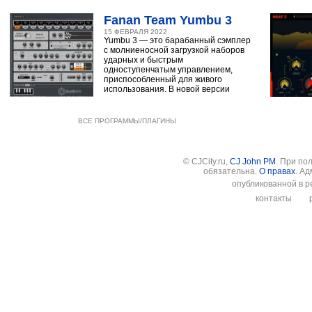
Fanan Team Yumbu 3
15 ФЕВРАЛЯ 2022
Yumbu 3 — это барабанный сэмплер
с молниеносной загрузкой наборов
ударных и быстрым
одноступенчатым управлением,
приспособленный для живого
использования. В новой версии
ВСЕ ПРОГРАММЫ/ПЛАГИНЫ
© CJCity.ru,
CJ John PM
. При по
обязательна.
О правах
. А
опубликованной в р
контакты