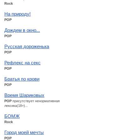
Rock
На природу!
POP
Дождем в окно...
POP
Русская дороженька
POP
Рефлекс на секс
POP
Братья по крови
POP
Время Шариковых
POP
присутствует ненормативная
лексика(18+)...
БОМЖ
Rock
Город моей мечты
POP