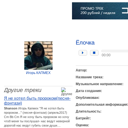
Главная
Софт
Музыка
Статьи
Музыканты
Словарь
Ёлочка
00:00
Автор:
Игорь КАПМЕХ
Название трека:
Музыкальное направление:
Другие треки
Дата создания:
Я не хотел быть пророком(песня-
Опубликован:
фэнтази)
Дополнительная информация
Shanson
Игорь Капмех "Я не хотел быть
Длительность:
пророком..." (песня-фэнтази) (апрель2017)
Cm Bb Cm Я не хочу быть пророком но хочу
Битрейт:
чтоб меня ты послушал- нас ведут неверной
Оценка:
дорогой нас ведут губить свои души....