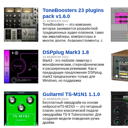
ударным, синтезатору,
ToneBoosters 23 plugins
pack v1.6.0
21 ФЕВРАЛЯ 2022
ToneBoosters — это компания,
которая занимается разработкой
традиционных аудио-плагинов, таких
как эквалайзеры, компрессоры и
многое другое. Аудиоинструменты, с
помощью
DSPplug Mark3 1.8
19 ФЕВРАЛЯ 2022
Mark3 - это mid/side лимитер с
монофоническим, стереофоническим
и расширенным режимами. Как и
предыдущие предложения DSPplug,
mark3 предназначен только для
Windows, но поддержка
Guitarml TS-M1N1 1.1.0
19 ФЕВРАЛЯ 2022
Бесплатный овердрайв на основе
нейросетиTS-M1N3 — это гитарный
плагин, клон классической педали
овердрайва TS-9 Tubescreamer. Для
создания модели поведения ручек
драйва