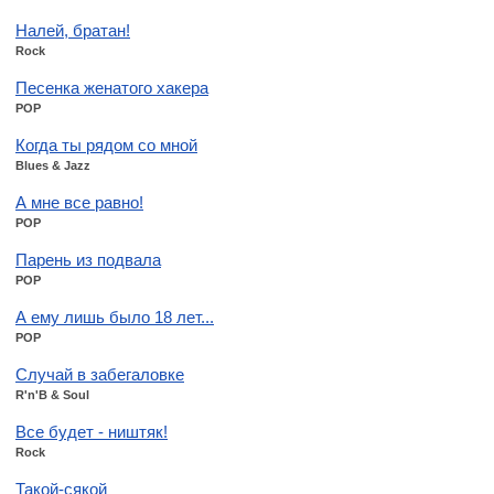
Налей, братан!
Rock
Песенка женатого хакера
POP
Когда ты рядом со мной
Blues & Jazz
А мне все равно!
POP
Парень из подвала
POP
А ему лишь было 18 лет...
POP
Случай в забегаловке
R'n'B & Soul
Все будет - ништяк!
Rock
Такой-сякой