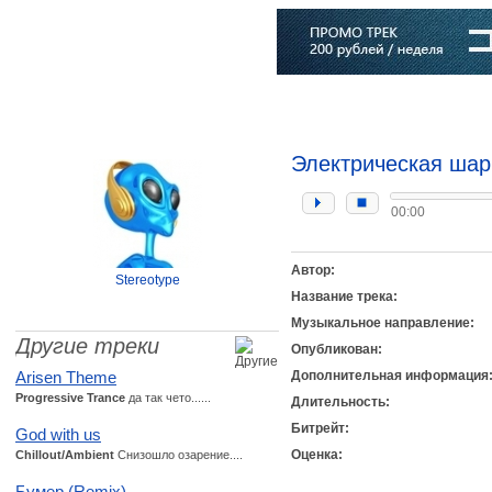
Главная
Софт
Музыка
Статьи
Музыканты
Словарь
Электрическая шар
00:00
Автор:
Stereotype
Название трека:
Музыкальное направление:
Другие треки
Опубликован:
Arisen Theme
Дополнительная информация
Progressive Trance
да так чето......
Длительность:
Битрейт:
God with us
Оценка:
Chillout/Ambient
Снизошло озарение....
Бумер (Remix)