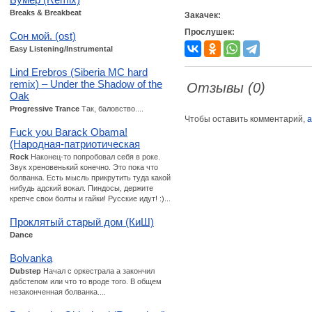
Breaks & Breakbeat
Закачек:
Прослушек:
Сон мой. (ost)
Easy Listening/Instrumental
Lind Erebros (Siberia MC hard
remix) – Under the Shadow of the
Отзывы (0)
Oak
Progressive Trance
Так, баловство....
Чтобы оставить комментарий,
а
Fuck you Barack Obama!
(Народная-патриотическая
Rock
Наконец-то попробовал себя в роке.
Звук хреновенький конечно. Это пока что
болванка. Есть мысль прикрутить туда какой
нибудь адский вокал. Пиндосы, держите
крепче свои болты и гайки! Русские идут! :)...
Проклятый старый дом (КиШ)
Dance
Bolvanka
Dubstep
Начал с оркестрала а закончил
дабстепом или что то вроде того. В общем
незаконченная болванка....