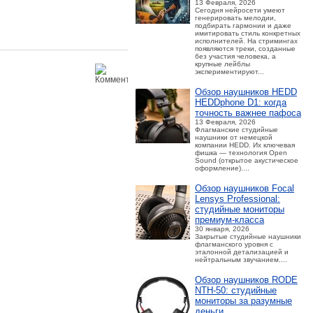
13 Февраля, 2026
Сегодня нейросети умеют
генерировать мелодии,
подбирать гармонии и даже
имитировать стиль конкретных
исполнителей. На стримингах
появляются треки, созданные
без участия человека, а
крупные лейблы
экспериментируют...
Обзор наушников HEDD
HEDDphone D1: когда
точность важнее пафоса
13 Февраля, 2026
Флагманские студийные
наушники от немецкой
компании HEDD. Их ключевая
фишка — технология Open
Sound (открытое акустическое
оформление)....
Обзор наушников Focal
Lensys Professional:
студийные мониторы
премиум‑класса
30 января, 2026
Закрытые студийные наушники
флагманского уровня с
эталонной детализацией и
нейтральным звучанием....
Обзор наушников RODE
NTH-50: студийные
мониторы за разумные
деньги