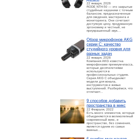
22 января, 2026
RODE NTH-50 — это закрытые
студийные наушники с точным
балансом, предназначенные
для сведения, мастеринга и
мониторинга. Они сочетают
доступную цену, продуманную
эргономику и честный, не
приукрашенный звук....
Обзор микрофонов AKG
серии C: качество
студийного уровня для
разных задач
22 января, 2026
Компания AKG известна
микрофонами премиум-класса,
которые десятилетиями
используются в
профессиональных студиях.
Серия AKG C объединяет
модели для вокала,
инструментов и живых
выступлений. Разберёмся, что
отличает...
9 способов добавить
пространства в микс
22 Февраля, 2022
Есть много элементов, которые
объединяются в великолепный
современный микс, и
пространство, без сомнения,
является одним из самых
важных....
6 ошибок музыкантов,