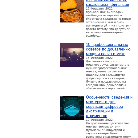
касающихся финансов
19 Февраля, 2022
Музыкальные биографии
изобилуют историями о
блестящих талантах, которые
остались ни с чем и были
вынуждены уйти из индустрии
просто потому, что допустили
несколько элементарных
ошибок....
10 профессиональных
советов по добавлению
мощи и панча в микс
15 Февраля, 2022
Достижение широкого,
мощного звука, слышимого в
лучших профессиональных
миксах, является святым
Граалем для большинства
продюсеров и инженеров.
Лучшие и продаваемые на
сегодняшний день релизы
обеспечивают идеальный...
Особенности сведения и
мастеринга для
сервисов цифровой
дистрибуции и
стримингов
10 Февраля, 2022
На протяжении десятилетий
многие производители
музыкальной индустрии и
звукоинженеры были
вовлечены в настоящую гонку