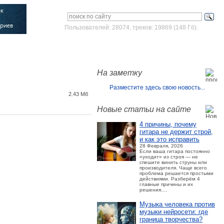
Пользователей: 28074, треков: 19869 (148 Гб).
Войти
Зарегистрироваться
На заметку
Разместите здесь свою новость...
2.43 Мб
Новые статьи на сайте
4 причины, почему
гитара не держит строй,
и как это исправить
28 Февраля, 2026
Если ваша гитара постоянно
«уходит» из строя — не
спешите винить струны или
производителя. Чаще всего
проблема решается простыми
действиями. Разберём 4
главные причины и их
решения....
Музыка человека против
музыки нейросети: где
граница творчества?