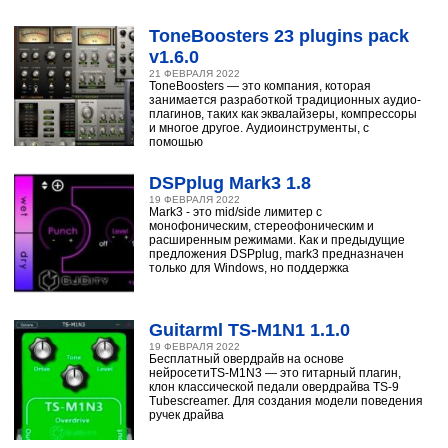
ToneBoosters 23 plugins pack
v1.6.0
21 ФЕВРАЛЯ 2022
ToneBoosters — это компания, которая
занимается разработкой традиционных аудио-
плагинов, таких как эквалайзеры, компрессоры
и многое другое. Аудиоинструменты, с
помощью
DSPplug Mark3 1.8
19 ФЕВРАЛЯ 2022
Mark3 - это mid/side лимитер с
монофоническим, стереофоническим и
расширенным режимами. Как и предыдущие
предложения DSPplug, mark3 предназначен
только для Windows, но поддержка
Guitarml TS-M1N1 1.1.0
19 ФЕВРАЛЯ 2022
Бесплатный овердрайв на основе
нейросетиTS-M1N3 — это гитарный плагин,
клон классической педали овердрайва TS-9
Tubescreamer. Для создания модели поведения
ручек драйва