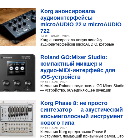
конденсаторного микрофона Neumann U 87.
Разберёмся,...
Korg анонсировала
аудиоинтерфейсы
microAUDIO 22 и microAUDIO
722
14 ФЕВРАЛЯ, 2026
Korg анонсировала новую линейку
аудиоинтерфейсов microAUDIO, которые
сочетают в себе предусилители с интересными
эффектами, включая аналоговый...
Roland GO:Mixer Studio:
компактный микшер и
аудио‑MIDI‑интерфейс для
iOS‑устройств
22 ЯНВАРЯ, 2026
Компания Roland представила GO:Mixer Studio
— устройство, объединяющее функции
микшера, аудио- и MIDI?интерфейса. Оно
создано для мобильных...
Korg Phase 8: не просто
синтезатор — а акустический
восьмиголосный инструмент
нового типа
22 ЯНВАРЯ, 2026
Компания Korg представила Phase 8 —
инструмент, ломающий привычные рамки. Это