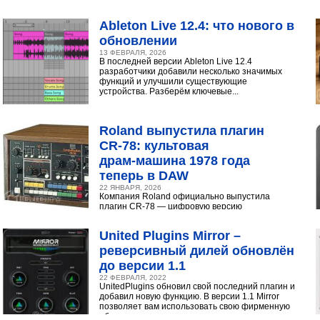
интуитивный интерфейс с продвинутыми
инструментами...
Ableton Live 12.4: что нового в
обновлении
13 ФЕВРАЛЯ, 2026
В последней версии Ableton Live 12.4
разработчики добавили несколько значимых
функций и улучшили существующие
устройства. Разберём ключевые...
Roland выпустила плагин
CR‑78: культовая
драм‑машина 1978 года
теперь в DAW
22 ЯНВАРЯ, 2026
Компания Roland официально выпустила
плагин CR-78 — цифровую версию
легендарной аналоговой драм-машины
1978 года. Инструмент доступен в экосистеме...
United Plugins Mirror –
реверсивный дилей обновлён
до версии 1.1
22 ФЕВРАЛЯ, 2022
UnitedPlugins обновил свой последний плагин и
добавил новую функцию. В версии 1.1 Mirror
позволяет вам использовать свою фирменную
обратную...