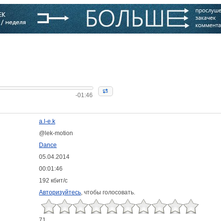
варь
Компании
Блоги
-01:46
a.l-e.k
@lek-motion
Dance
05.04.2014
00:01:46
192 кбит/с
Авторизуйтесь
, чтобы голосовать.
71