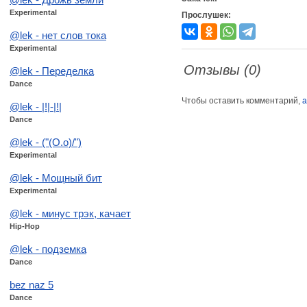
Experimental
Прослушек:
@lek - нет слов тока
Experimental
Отзывы (0)
@lek - Переделка
Dance
Чтобы оставить комментарий,
а
@lek - |!|-|!|
Dance
@lek - ("(O.o)/")
Experimental
@lek - Мощный бит
Experimental
@lek - минус трэк, качает
Hip-Hop
@lek - подземка
Dance
bez naz 5
Dance