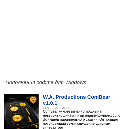
Пополнения софта для Windows
W.A. Productions ComBear
v1.0.1
21 ФЕВРАЛЯ 2022
ComBear — чрезвычайно мощный и
невероятно динамичный плагин-компрессор, с
функцией параллельного сжатия. Он придает
потрясающий звук и ощущение ударным,
синтезатору,