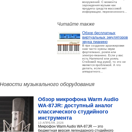
вооружений. С момента
зарождения музыки как
продукта средств массовой
информации, перенесенного...
Читайте также
Обзор бесплатных
виртуальных эмуляторов
звука пианино
В при создании аранжировки
нам часто нужны звуки
фортепиано, рояля или
электро-пианино. Если у вас
есть Hammond или рояль
Стейнвей под рукой, то это не
является проблемой. А что
делать, если нет
аппаратного...
Новости музыкального оборудования
Обзор микрофона Warm Audio
WA‑87JR: доступный аналог
классического студийного
инструмента
13 АПРЕЛЯ, 2026
Микрофон Warm Audio WA‑87JR — это
бюджетная версия легендарного студийного