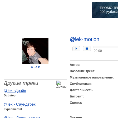
Главная
Софт
Музыка
Статьи
Музыканты
Сло
@lek-motion
00:00
Автор:
a.l-e.k
Название трека:
Музыкальное направление:
Другие треки
Опубликован:
@lek -Драйв
Длительность:
Dubstep
Битрейт:
Оценка:
@lek - Саундтрек
Experimental
@lek - Дрожь земли
Закачек: