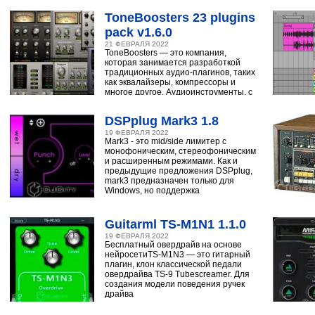
ToneBoosters 23 plugins
pack v1.6.0
21 ФЕВРАЛЯ 2022
ToneBoosters — это компания,
которая занимается разработкой
традиционных аудио-плагинов, таких
как эквалайзеры, компрессоры и
многое другое. Аудиоинструменты, с
помощью
DSPplug Mark3 1.8
19 ФЕВРАЛЯ 2022
Mark3 - это mid/side лимитер с
монофоническим, стереофоническим
и расширенным режимами. Как и
предыдущие предложения DSPplug,
mark3 предназначен только для
Windows, но поддержка
Guitarml TS-M1N1 1.1.0
19 ФЕВРАЛЯ 2022
Бесплатный овердрайв на основе
нейросетиTS-M1N3 — это гитарный
плагин, клон классической педали
овердрайва TS-9 Tubescreamer. Для
создания модели поведения ручек
драйва