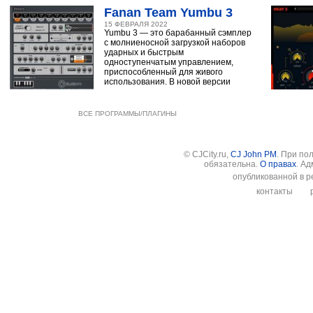
Fanan Team Yumbu 3
15 ФЕВРАЛЯ 2022
Yumbu 3 — это барабанный сэмплер
с молниеносной загрузкой наборов
ударных и быстрым
одноступенчатым управлением,
приспособленный для живого
использования. В новой версии
ВСЕ ПРОГРАММЫ/ПЛАГИНЫ
© CJCity.ru,
CJ John PM
. При по
обязательна.
О правах
. А
опубликованной в р
контакты