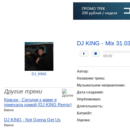
Главная
Софт
Музыка
Статьи
Музыканты
Словарь
DJ KING - Mix 31.0
00:00
Автор:
DJ_KING
Название трека:
Музыкальное направление:
Другие треки
Дата создания:
Краски - Сегодня к маме я
Опубликован:
приехала домой (DJ KING Remix)
Длительность:
Dance
Битрейт:
DJ KING - Not Gonna Get Us
Оценка:
Dance