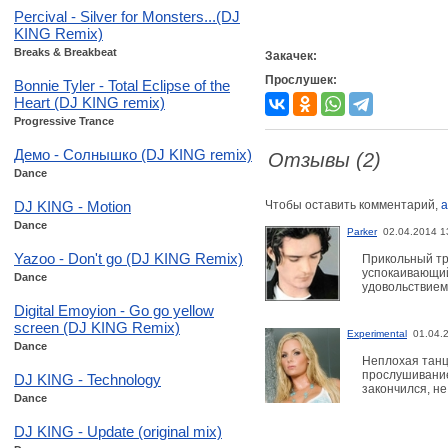
Percival - Silver for Monsters...(DJ
KING Remix)
Breaks & Breakbeat
Закачек:
Прослушек:
Bonnie Tyler - Total Eclipse of the
Heart (DJ KING remix)
Progressive Trance
Демо - Солнышко (DJ KING remix)
Отзывы (2)
Dance
DJ KING - Motion
Чтобы оставить комментарий,
а
Dance
Parker
02.04.2014 1
Yazoo - Don't go (DJ KING Remix)
Прикольный тр
успокаивающий
Dance
удовольствием
Digital Emoyion - Go go yellow
screen (DJ KING Remix)
Experimental
01.04.
Dance
Неплохая танц
прослушиванием
DJ KING - Technology
закончился, не
Dance
DJ KING - Update (original mix)