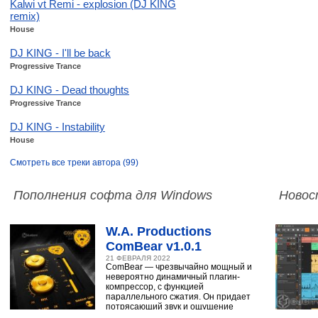
Kalwi vt Remi - explosion (DJ KING
remix)
House
DJ KING - I'll be back
Progressive Trance
DJ KING - Dead thoughts
Progressive Trance
DJ KING - Instability
House
Смотреть все треки автора (99)
Пополнения софта для Windows
Новос
W.A. Productions
ComBear v1.0.1
21 ФЕВРАЛЯ 2022
ComBear — чрезвычайно мощный и
невероятно динамичный плагин-
компрессор, с функцией
параллельного сжатия. Он придает
потрясающий звук и ощущение
ударным, синтезатору,