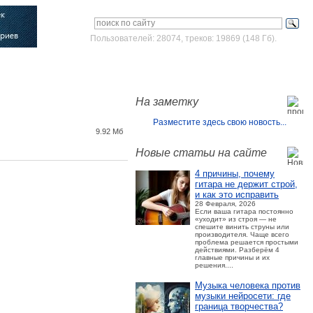
Пользователей: 28074, треков: 19869 (148 Гб).
Войти
Зарегистрироваться
На заметку
Разместите здесь свою новость...
9.92 Мб
Новые статьи на сайте
4 причины, почему
гитара не держит строй,
и как это исправить
28 Февраля, 2026
Если ваша гитара постоянно
«уходит» из строя — не
спешите винить струны или
производителя. Чаще всего
проблема решается простыми
действиями. Разберём 4
главные причины и их
решения....
Музыка человека против
музыки нейросети: где
граница творчества?