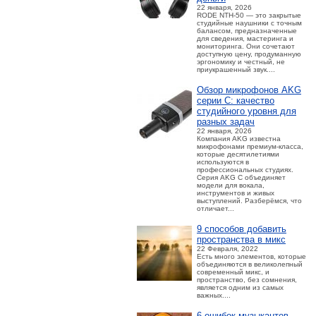
22 января, 2026
RODE NTH-50 — это закрытые
студийные наушники с точным
балансом, предназначенные
для сведения, мастеринга и
мониторинга. Они сочетают
доступную цену, продуманную
эргономику и честный, не
приукрашенный звук....
Обзор микрофонов AKG
серии C: качество
студийного уровня для
разных задач
22 января, 2026
Компания AKG известна
микрофонами премиум-класса,
которые десятилетиями
используются в
профессиональных студиях.
Серия AKG C объединяет
модели для вокала,
инструментов и живых
выступлений. Разберёмся, что
отличает...
9 способов добавить
пространства в микс
22 Февраля, 2022
Есть много элементов, которые
объединяются в великолепный
современный микс, и
пространство, без сомнения,
является одним из самых
важных....
6 ошибок музыкантов,