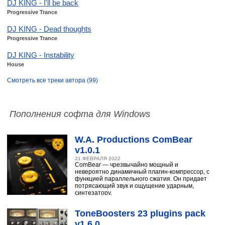
DJ KING - I'll be back
Progressive Trance
DJ KING - Dead thoughts
Progressive Trance
DJ KING - Instability
House
Смотреть все треки автора (99)
Пополнения софта для Windows
W.A. Productions ComBear
v1.0.1
21 ФЕВРАЛЯ 2022
ComBear — чрезвычайно мощный и
невероятно динамичный плагин-компрессор, с
функцией параллельного сжатия. Он придает
потрясающий звук и ощущение ударным,
синтезатору,
ToneBoosters 23 plugins pack
v1.6.0