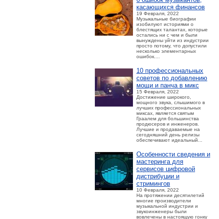
касающихся финансов
19 Февраля, 2022
Музыкальные биографии
изобилуют историями о
блестящих талантах, которые
остались ни с чем и были
вынуждены уйти из индустрии
просто потому, что допустили
несколько элементарных
ошибок....
10 профессиональных
советов по добавлению
мощи и панча в микс
15 Февраля, 2022
Достижение широкого,
мощного звука, слышимого в
лучших профессиональных
миксах, является святым
Граалем для большинства
продюсеров и инженеров.
Лучшие и продаваемые на
сегодняшний день релизы
обеспечивают идеальный...
Особенности сведения и
мастеринга для
сервисов цифровой
дистрибуции и
стримингов
10 Февраля, 2022
На протяжении десятилетий
многие производители
музыкальной индустрии и
звукоинженеры были
вовлечены в настоящую гонку