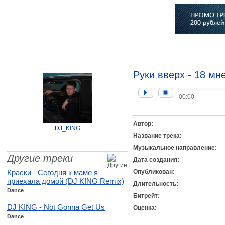
Главная
Софт
Музыка
Статьи
Музыканты
Сло
Руки вверх - 18 мн
00:00
Автор:
DJ_KING
Название трека:
Музыкальное направление:
Другие треки
Дата создания:
Краски - Сегодня к маме я
Опубликован:
приехала домой (DJ KING Remix)
Длительность:
Dance
Битрейт:
DJ KING - Not Gonna Get Us
Оценка:
Dance