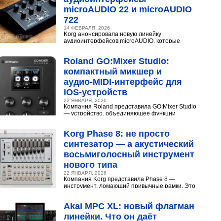
microAUDIO 22 и microAUDIO
722
14 ФЕВРАЛЯ, 2026
Korg анонсировала новую линейку
аудиоинтерфейсов microAUDIO, которые
сочетают в себе предусилители с интересными
эффектами, включая аналоговый...
Roland GO:Mixer Studio:
компактный микшер и
аудио‑MIDI‑интерфейс для
iOS‑устройств
22 ЯНВАРЯ, 2026
Компания Roland представила GO:Mixer Studio
— устройство, объединяющее функции
микшера, аудио- и MIDI?интерфейса. Оно
создано для мобильных...
Korg Phase 8: не просто
синтезатор — а акустический
восьмиголосный инструмент
нового типа
22 ЯНВАРЯ, 2026
Компания Korg представила Phase 8 —
инструмент, ломающий привычные рамки. Это
не аналоговый и не цифровой синтезатор, а
нечто принципиально...
Akai MPC XL: новый флагман
линейки. Что он даёт