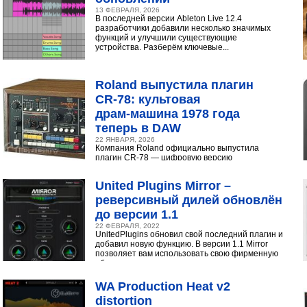
13 ФЕВРАЛЯ, 2026
В последней версии Ableton Live 12.4
разработчики добавили несколько значимых
функций и улучшили существующие
устройства. Разберём ключевые...
Roland выпустила плагин
CR‑78: культовая
драм‑машина 1978 года
теперь в DAW
22 ЯНВАРЯ, 2026
Компания Roland официально выпустила
плагин CR-78 — цифровую версию
легендарной аналоговой драм-машины
1978 года. Инструмент доступен в экосистеме...
United Plugins Mirror –
реверсивный дилей обновлён
до версии 1.1
22 ФЕВРАЛЯ, 2022
UnitedPlugins обновил свой последний плагин и
добавил новую функцию. В версии 1.1 Mirror
позволяет вам использовать свою фирменную
обратную...
WA Production Heat v2
distortion