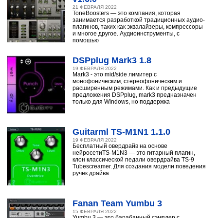
21 ФЕВРАЛЯ 2022
ToneBoosters — это компания, которая
занимается разработкой традиционных аудио-
плагинов, таких как эквалайзеры, компрессоры
и многое другое. Аудиоинструменты, с
помощью
DSPplug Mark3 1.8
19 ФЕВРАЛЯ 2022
Mark3 - это mid/side лимитер с
монофоническим, стереофоническим и
расширенным режимами. Как и предыдущие
предложения DSPplug, mark3 предназначен
только для Windows, но поддержка
Guitarml TS-M1N1 1.1.0
19 ФЕВРАЛЯ 2022
Бесплатный овердрайв на основе
нейросетиTS-M1N3 — это гитарный плагин,
клон классической педали овердрайва TS-9
Tubescreamer. Для создания модели поведения
ручек драйва
Fanan Team Yumbu 3
15 ФЕВРАЛЯ 2022
Yumbu 3 — это барабанный сэмплер с