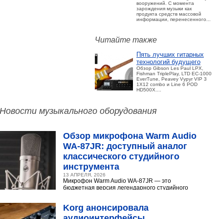
вооружений. С момента
зарождения музыки как
продукта средств массовой
информации, перенесенного...
Читайте также
Пять лучших гитарных
технологий будущего
Обзор Gibson Les Paul LPX,
Fishman TriplePlay, LTD EC-1000
EverTune, Peavey Vypyr VIP 3
1X12 combo и Line 6 POD
HD500X....
Новости музыкального оборудования
Обзор микрофона Warm Audio
WA‑87JR: доступный аналог
классического студийного
инструмента
13 АПРЕЛЯ, 2026
Микрофон Warm Audio WA‑87JR — это
бюджетная версия легендарного студийного
конденсаторного микрофона Neumann U 87.
Разберёмся,...
Korg анонсировала
аудиоинтерфейсы