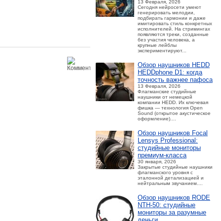
13 Февраля, 2026
Сегодня нейросети умеют
генерировать мелодии,
подбирать гармонии и даже
имитировать стиль конкретных
исполнителей. На стримингах
появляются треки, созданные
без участия человека, а
крупные лейблы
экспериментируют...
Обзор наушников HEDD
HEDDphone D1: когда
точность важнее пафоса
13 Февраля, 2026
Флагманские студийные
наушники от немецкой
компании HEDD. Их ключевая
фишка — технология Open
Sound (открытое акустическое
оформление)....
Обзор наушников Focal
Lensys Professional:
студийные мониторы
премиум‑класса
30 января, 2026
Закрытые студийные наушники
флагманского уровня с
эталонной детализацией и
нейтральным звучанием....
Обзор наушников RODE
NTH-50: студийные
мониторы за разумные
деньги