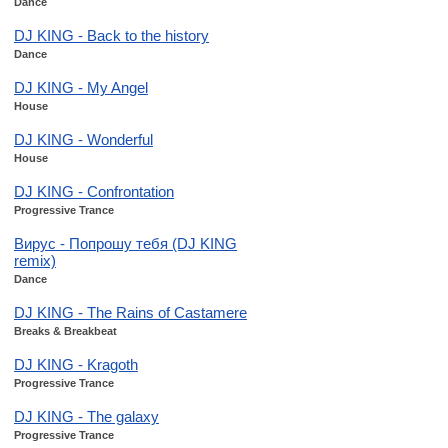
Dance
DJ KING - Back to the history
Dance
DJ KING - My Angel
House
DJ KING - Wonderful
House
DJ KING - Confrontation
Progressive Trance
Вирус - Попрошу тебя (DJ KING
remix)
Dance
DJ KING - The Rains of Castamere
Breaks & Breakbeat
DJ KING - Kragoth
Progressive Trance
DJ KING - The galaxy
Progressive Trance