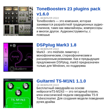
ToneBoosters 23 plugins pack
v1.6.0
21 ФЕВРАЛЯ 2022
ToneBoosters — это компания, которая
занимается разработкой традиционных аудио-
плагинов, таких как эквалайзеры, компрессоры
и многое другое. Аудиоинструменты, с
помощью
DSPplug Mark3 1.8
19 ФЕВРАЛЯ 2022
Mark3 - это mid/side лимитер с
монофоническим, стереофоническим и
расширенным режимами. Как и предыдущие
предложения DSPplug, mark3 предназначен
только для Windows, но поддержка
Guitarml TS-M1N1 1.1.0
19 ФЕВРАЛЯ 2022
Бесплатный овердрайв на основе
нейросетиTS-M1N3 — это гитарный плагин,
клон классической педали овердрайва TS-9
Tubescreamer. Для создания модели поведения
ручек драйва