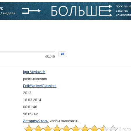
варь
Компании
Блоги
-01:46
Igor Voytovich
размышления
Folk/Native/Classical
2013
18.03.2014
00:01:46
96 кбит/с
Авторизуйтесь
, чтобы голосовать.
2 гол