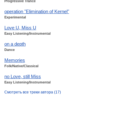
Progressive Trance
operation "Elimination of Kernel"
Experimental
Love U, Miss U
Easy Listening/Instrumental
on a depth
Dance
Memories
Folk/Native/Classical
no Love, still Miss
Easy Listening/Instrumental
Смотреть все треки автора (17)