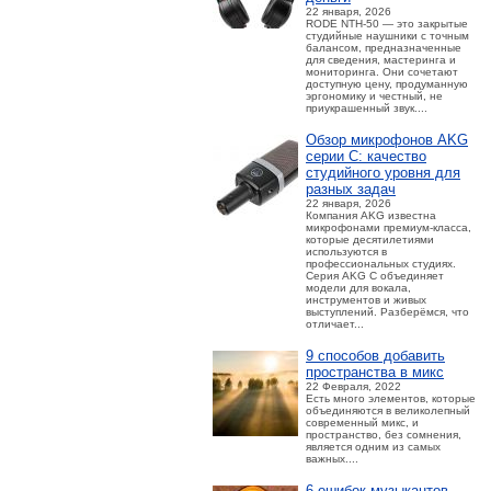
22 января, 2026
RODE NTH-50 — это закрытые
студийные наушники с точным
балансом, предназначенные
для сведения, мастеринга и
мониторинга. Они сочетают
доступную цену, продуманную
эргономику и честный, не
приукрашенный звук....
Обзор микрофонов AKG
серии C: качество
студийного уровня для
разных задач
22 января, 2026
Компания AKG известна
микрофонами премиум-класса,
которые десятилетиями
используются в
профессиональных студиях.
Серия AKG C объединяет
модели для вокала,
инструментов и живых
выступлений. Разберёмся, что
отличает...
9 способов добавить
пространства в микс
22 Февраля, 2022
Есть много элементов, которые
объединяются в великолепный
современный микс, и
пространство, без сомнения,
является одним из самых
важных....
6 ошибок музыкантов,