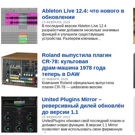
интуитивный интерфейс с продвинутыми
инструментами...
Ableton Live 12.4: что нового в
обновлении
13 ФЕВРАЛЯ, 2026
В последней версии Ableton Live 12.4
разработчики добавили несколько значимых
функций и улучшили существующие
устройства. Разберём ключевые...
Roland выпустила плагин
CR‑78: культовая
драм‑машина 1978 года
теперь в DAW
22 ЯНВАРЯ, 2026
Компания Roland официально выпустила
плагин CR-78 — цифровую версию
легендарной аналоговой драм-машины
1978 года. Инструмент доступен в экосистеме...
United Plugins Mirror –
реверсивный дилей обновлён
до версии 1.1
22 ФЕВРАЛЯ, 2022
UnitedPlugins обновил свой последний плагин и
добавил новую функцию. В версии 1.1 Mirror
позволяет вам использовать свою фирменную
обратную...