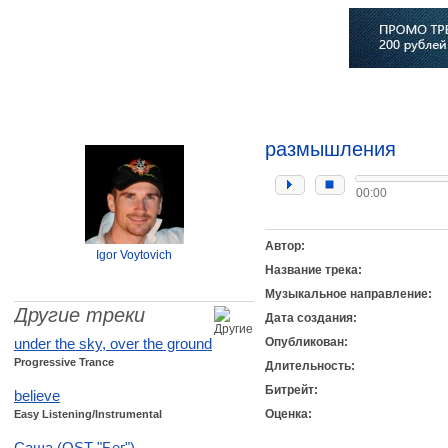
Главная
Софт
Музыка
Статьи
Музыканты
Сло
размышления
00:00
Автор:
Igor Voytovich
Название трека:
Музыкальное направление:
Другие треки
Дата создания:
under the sky, over the ground
Опубликован:
Progressive Trance
Длительность:
Битрейт:
believe
Оценка:
Easy Listening/Instrumental
Саша (OST "Бег")