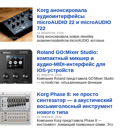
конденсаторного микрофона Neumann U 87.
Разберёмся,...
Korg анонсировала
аудиоинтерфейсы
microAUDIO 22 и microAUDIO
722
14 ФЕВРАЛЯ, 2026
Korg анонсировала новую линейку
аудиоинтерфейсов microAUDIO, которые
сочетают в себе предусилители с интересными
эффектами, включая аналоговый...
Roland GO:Mixer Studio:
компактный микшер и
аудио‑MIDI‑интерфейс для
iOS‑устройств
22 ЯНВАРЯ, 2026
Компания Roland представила GO:Mixer Studio
— устройство, объединяющее функции
микшера, аудио- и MIDI?интерфейса. Оно
создано для мобильных...
Korg Phase 8: не просто
синтезатор — а акустический
восьмиголосный инструмент
нового типа
22 ЯНВАРЯ, 2026
Компания Korg представила Phase 8 —
инструмент, ломающий привычные рамки. Это