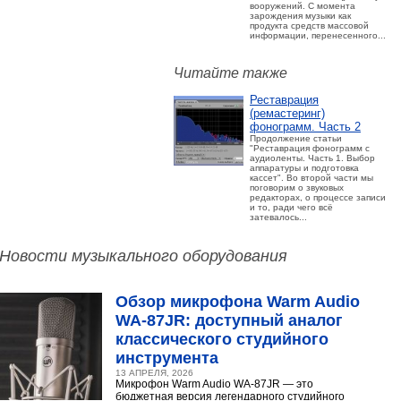
вооружений. С момента
зарождения музыки как
продукта средств массовой
информации, перенесенного...
Читайте также
Реставрация
(ремастеринг)
фонограмм. Часть 2
Продолжение статьи
"Реставрация фонограмм с
аудиоленты. Часть 1. Выбор
аппаратуры и подготовка
кассет". Во второй части мы
поговорим о звуковых
редакторах, о процессе записи
и то, ради чего всё
затевалось...
Новости музыкального оборудования
Обзор микрофона Warm Audio
WA‑87JR: доступный аналог
классического студийного
инструмента
13 АПРЕЛЯ, 2026
Микрофон Warm Audio WA‑87JR — это
бюджетная версия легендарного студийного