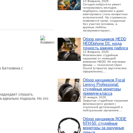
13 Февраля, 2026
Сегодня нейросети умеют
генерировать мелодии,
подбирать гармонии и даже
имитировать стиль конкретных
исполнителей. На стримингах
появляются треки, созданные
без участия человека, а
крупные лейблы
экспериментируют...
Обзор наушников HEDD
HEDDphone D1: когда
точность важнее пафоса
13 Февраля, 2026
Флагманские студийные
наушники от немецкой
компании HEDD. Их ключевая
фишка — технология Open
ы Бетховена с
Sound (открытое акустическое
оформление)....
Обзор наушников Focal
Lensys Professional:
студийные мониторы
премиум‑класса
 надоедает слушать.
30 января, 2026
а идеально подошла. Но это
Закрытые студийные наушники
флагманского уровня с
эталонной детализацией и
нейтральным звучанием....
Обзор наушников RODE
NTH-50: студийные
мониторы за разумные
деньги