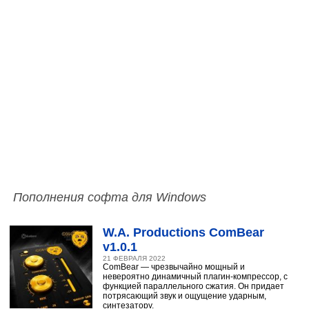
Пополнения софта для Windows
W.A. Productions ComBear
v1.0.1
21 ФЕВРАЛЯ 2022
ComBear — чрезвычайно мощный и
невероятно динамичный плагин-компрессор, с
функцией параллельного сжатия. Он придает
потрясающий звук и ощущение ударным,
синтезатору,