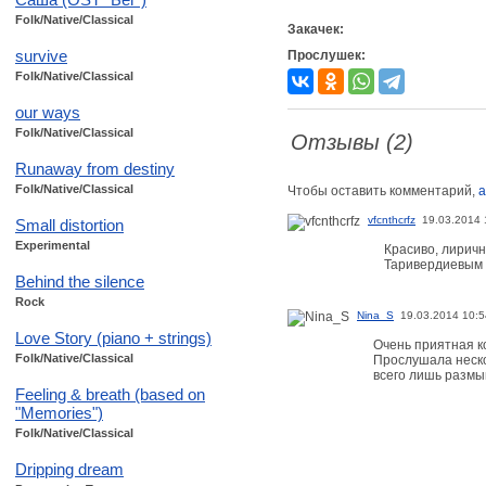
Folk/Native/Classical
Закачек:
survive
Прослушек:
Folk/Native/Classical
our ways
Folk/Native/Classical
Отзывы (2)
Runaway from destiny
Folk/Native/Classical
Чтобы оставить комментарий,
а
vfcnthcrfz
19.03.2014 
Small distortion
Experimental
Красиво, лиричн
Таривердиевым н
Behind the silence
Rock
Nina_S
19.03.2014 10:5
Love Story (piano + strings)
Очень приятная к
Folk/Native/Classical
Прослушала неско
всего лишь размы
Feeling & breath (based on
"Memories")
Folk/Native/Classical
Dripping dream