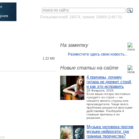
Пользователей: 28074, треков: 19869 (148 Гб).
Войти
Зарегистрироваться
На заметку
Разместите здесь свою новость...
1.22 Мб
Новые статьи на сайте
4 причины, почему
гитара не держит строй,
и как это исправить
28 Февраля, 2026
Если ваша гитара постоянно
«уходит» из строя — не
спешите винить струны или
производителя. Чаще всего
проблема решается простыми
действиями. Разберём 4
главные причины и их
решения....
Музыка человека против
музыки нейросети: где
граница творчества?
оса