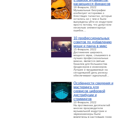
касающихся финансов
19 Февраля, 2022
Музыкальные биографии
изобилуют историями о
блестящих талантах, которые
остались ни с чем и были
вынуждены уйти из индустрии
просто потому, что допустили
несколько элементарных
ошибок....
10 профессиональных
советов по добавлению
мощи и панча в микс
15 Февраля, 2022
Достижение широкого,
мощного звука, слышимого в
лучших профессиональных
миксах, является святым
Граалем для большинства
продюсеров и инженеров.
Лучшие и продаваемые на
сегодняшний день релизы
обеспечивают идеальный...
Особенности сведения и
мастеринга для
сервисов цифровой
дистрибуции и
стримингов
10 Февраля, 2022
На протяжении десятилетий
многие производители
музыкальной индустрии и
звукоинженеры были
вовлечены в настоящую гонку