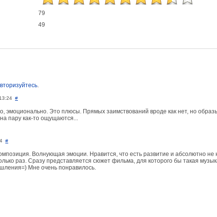
79
49
вторизуйтесь
.
13:24
#
о, эмоционально. Это плюсы. Прямых заимствований вроде как нет, но образ
а пару как-то ощущаются...
4
#
омпозиция. Волнующая эмоции. Нравится, что есть развитие и абсолютно не
лько раз. Сразу представляется сюжет фильма, для которого бы такая музык
шления=) Мне очень понравилось.