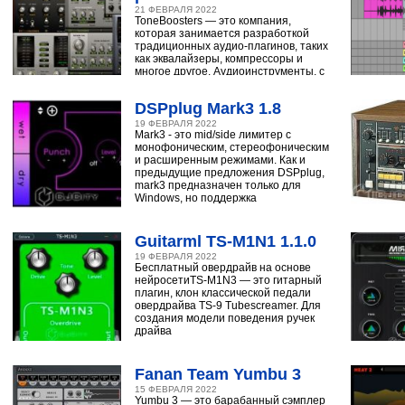
21 ФЕВРАЛЯ 2022
ToneBoosters — это компания,
которая занимается разработкой
традиционных аудио-плагинов, таких
как эквалайзеры, компрессоры и
многое другое. Аудиоинструменты, с
помощью
DSPplug Mark3 1.8
19 ФЕВРАЛЯ 2022
Mark3 - это mid/side лимитер с
монофоническим, стереофоническим
и расширенным режимами. Как и
предыдущие предложения DSPplug,
mark3 предназначен только для
Windows, но поддержка
Guitarml TS-M1N1 1.1.0
19 ФЕВРАЛЯ 2022
Бесплатный овердрайв на основе
нейросетиTS-M1N3 — это гитарный
плагин, клон классической педали
овердрайва TS-9 Tubescreamer. Для
создания модели поведения ручек
драйва
Fanan Team Yumbu 3
15 ФЕВРАЛЯ 2022
Yumbu 3 — это барабанный сэмплер