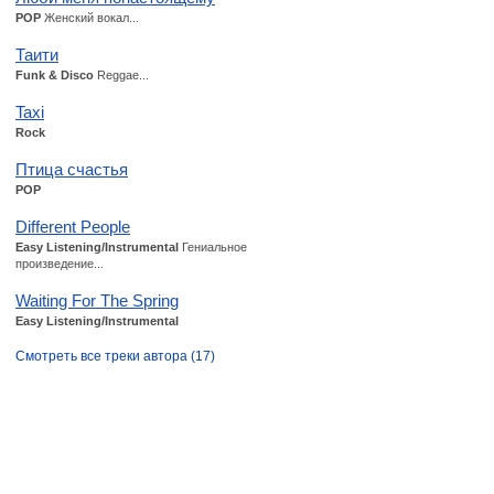
POP
Женский вокал...
Таити
Funk & Disco
Reggae...
Taxi
Rock
Птица счастья
POP
Different People
Easy Listening/Instrumental
Гениальное
произведение...
Waiting For The Spring
Easy Listening/Instrumental
Смотреть все треки автора (17)