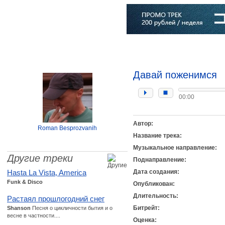
Главная
Софт
Музыка
Статьи
Музыканты
Словарь
Давай поженимся
00:00
Автор:
Roman Besprozvanih
Название трека:
Музыкальное направление:
Другие треки
Поднаправление:
Hasta La Vista, America
Дата создания:
Funk & Disco
Опубликован:
Длительность:
Растаял прошлогодний снег
Битрейт:
Shanson
Песня о цикличности бытия и о
весне в частности....
Оценка: