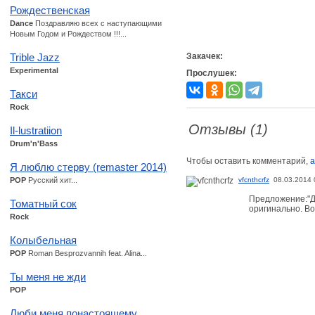
Рождественская
Dance
Поздравляю всех с наступающими
Новым Годом и Рождеством !!!...
Trible Jazz
Закачек:
Experimental
Прослушек:
Такси
Rock
Отзывы (1)
Il-lustratiion
Drum'n'Bass
Чтобы оставить комментарий,
а
Я люблю стерву (remaster 2014)
POP
Русский хит...
vfcnthcrfz
08.03.2014 
Предложение:"Да
Томатный сок
оригинально. Во
Rock
Колыбельная
POP
Roman Besprozvannih feat. Alina...
Ты меня не жди
POP
Люби меня понастоящему