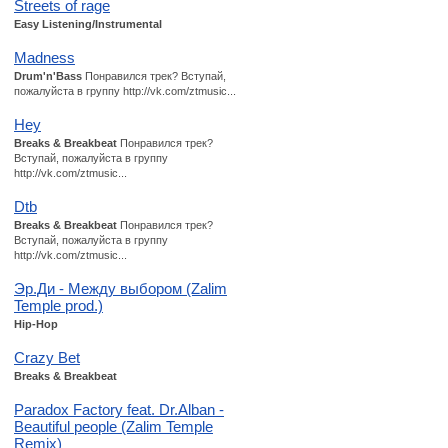
Streets of rage
Easy Listening/Instrumental
Madness
Drum'n'Bass
Понравился трек? Вступай,
пожалуйста в группу http://vk.com/ztmusic...
Hey
Breaks & Breakbeat
Понравился трек?
Вступай, пожалуйста в группу
http://vk.com/ztmusic...
Dtb
Breaks & Breakbeat
Понравился трек?
Вступай, пожалуйста в группу
http://vk.com/ztmusic...
Эр.Ди - Между выбором (Zalim
Temple prod.)
Hip-Hop
Crazy Bet
Breaks & Breakbeat
Paradox Factory feat. Dr.Alban -
Beautiful people (Zalim Temple
Remix)