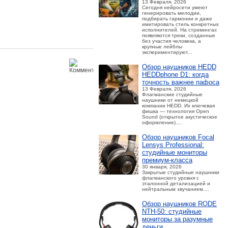
13 Февраля, 2026
Сегодня нейросети умеют
генерировать мелодии,
подбирать гармонии и даже
имитировать стиль конкретных
исполнителей. На стримингах
появляются треки, созданные
без участия человека, а
крупные лейблы
экспериментируют...
Обзор наушников HEDD
HEDDphone D1: когда
точность важнее пафоса
13 Февраля, 2026
Флагманские студийные
наушники от немецкой
компании HEDD. Их ключевая
фишка — технология Open
Sound (открытое акустическое
оформление)....
Обзор наушников Focal
Lensys Professional:
студийные мониторы
премиум‑класса
30 января, 2026
Закрытые студийные наушники
флагманского уровня с
эталонной детализацией и
нейтральным звучанием....
Обзор наушников RODE
NTH-50: студийные
мониторы за разумные
деньги