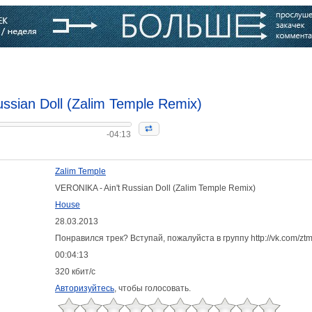
варь
Компании
Блоги
ssian Doll (Zalim Temple Remix)
-04:13
Zalim Temple
VERONIKA - Ain't Russian Doll (Zalim Temple Remix)
House
28.03.2013
:
Понравился трек? Вступай, пожалуйста в группу http://vk.com/ztm
00:04:13
320 кбит/с
Авторизуйтесь
, чтобы голосовать.