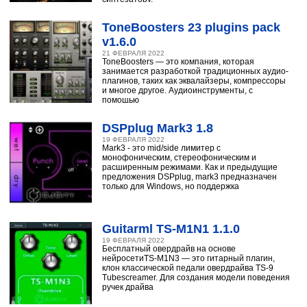
ToneBoosters 23 plugins pack
v1.6.0
21 ФЕВРАЛЯ 2022
ToneBoosters — это компания, которая
занимается разработкой традиционных аудио-
плагинов, таких как эквалайзеры, компрессоры
и многое другое. Аудиоинструменты, с
помощью
DSPplug Mark3 1.8
19 ФЕВРАЛЯ 2022
Mark3 - это mid/side лимитер с
монофоническим, стереофоническим и
расширенным режимами. Как и предыдущие
предложения DSPplug, mark3 предназначен
только для Windows, но поддержка
Guitarml TS-M1N1 1.1.0
19 ФЕВРАЛЯ 2022
Бесплатный овердрайв на основе
нейросетиTS-M1N3 — это гитарный плагин,
клон классической педали овердрайва TS-9
Tubescreamer. Для создания модели поведения
ручек драйва