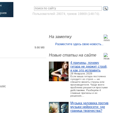
Пользователей: 28074, треков: 19869 (148 Гб).
Войти
Зарегистрироваться
На заметку
Разместите здесь свою новость...
9.66 Мб
Новые статьи на сайте
4 причины, почему
гитара не держит строй,
и как это исправить
28 Февраля, 2026
Если ваша гитара постоянно
«уходит» из строя — не
спешите винить струны или
производителя. Чаще всего
usic
проблема решается простыми
действиями. Разберём 4
главные причины и их
решения....
Музыка человека против
музыки нейросети: где
граница творчества?