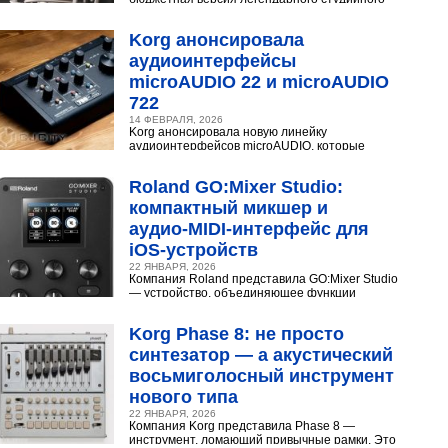
конденсаторного микрофона Neumann U 87.
Разберёмся,...
Korg анонсировала
аудиоинтерфейсы
microAUDIO 22 и microAUDIO
722
14 ФЕВРАЛЯ, 2026
Korg анонсировала новую линейку
аудиоинтерфейсов microAUDIO, которые
сочетают в себе предусилители с интересными
эффектами, включая аналоговый...
Roland GO:Mixer Studio:
компактный микшер и
аудио‑MIDI‑интерфейс для
iOS‑устройств
22 ЯНВАРЯ, 2026
Компания Roland представила GO:Mixer Studio
— устройство, объединяющее функции
микшера, аудио- и MIDI?интерфейса. Оно
создано для мобильных...
Korg Phase 8: не просто
синтезатор — а акустический
восьмиголосный инструмент
нового типа
22 ЯНВАРЯ, 2026
Компания Korg представила Phase 8 —
инструмент, ломающий привычные рамки. Это