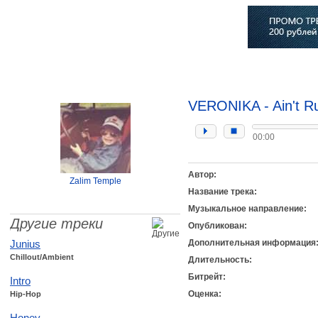
Главная
Софт
Музыка
Статьи
Музыканты
Сло
VERONIKA - Ain't Ru
00:00
Автор:
Zalim Temple
Название трека:
Музыкальное направление:
Другие треки
Опубликован:
Junius
Дополнительная информация
Chillout/Ambient
Длительность:
Битрейт:
Intro
Оценка:
Hip-Hop
Honey