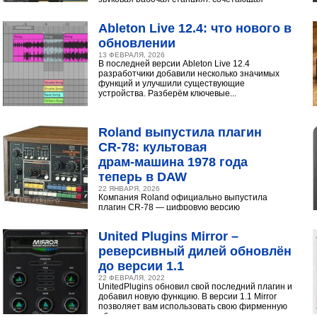
интуитивный интерфейс с продвинутыми
инструментами...
Ableton Live 12.4: что нового в
обновлении
13 ФЕВРАЛЯ, 2026
В последней версии Ableton Live 12.4
разработчики добавили несколько значимых
функций и улучшили существующие
устройства. Разберём ключевые...
Roland выпустила плагин
CR‑78: культовая
драм‑машина 1978 года
теперь в DAW
22 ЯНВАРЯ, 2026
Компания Roland официально выпустила
плагин CR-78 — цифровую версию
легендарной аналоговой драм-машины
1978 года. Инструмент доступен в экосистеме...
United Plugins Mirror –
реверсивный дилей обновлён
до версии 1.1
22 ФЕВРАЛЯ, 2022
UnitedPlugins обновил свой последний плагин и
добавил новую функцию. В версии 1.1 Mirror
позволяет вам использовать свою фирменную
обратную...