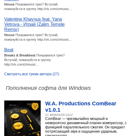
House
Понравился трек? Вступай,
пожалуйста в группу http://vk.com/ztmusic...
Valentine Khaynus feat. Yana
Vetrova - Играй (Zalim Temple
Remix)
House
Понравился трек? Вступай,
пожалуйста в группу http://vk.com/ztmusic...
Beat
Breaks & Breakbeat
Понравился трек?
Вступай, пожалуйста в группу
http://vk.com/ztmusic...
Смотреть все треки автора (27)
Пополнения софта для Windows
W.A. Productions ComBear
v1.0.1
21 ФЕВРАЛЯ 2022
ComBear — чрезвычайно мощный и
невероятно динамичный плагин-компрессор, с
функцией параллельного сжатия. Он придает
потрясающий звук и ощущение ударным,
синтезатору,