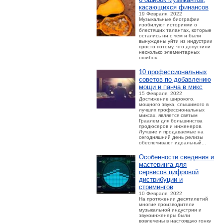
касающихся финансов
19 Февраля, 2022
Музыкальные биографии
изобилуют историями о
блестящих талантах, которые
остались ни с чем и были
вынуждены уйти из индустрии
просто потому, что допустили
несколько элементарных
ошибок....
10 профессиональных
советов по добавлению
мощи и панча в микс
15 Февраля, 2022
Достижение широкого,
мощного звука, слышимого в
лучших профессиональных
миксах, является святым
Граалем для большинства
продюсеров и инженеров.
Лучшие и продаваемые на
сегодняшний день релизы
обеспечивают идеальный...
Особенности сведения и
мастеринга для
сервисов цифровой
дистрибуции и
стримингов
10 Февраля, 2022
На протяжении десятилетий
многие производители
музыкальной индустрии и
звукоинженеры были
вовлечены в настоящую гонку