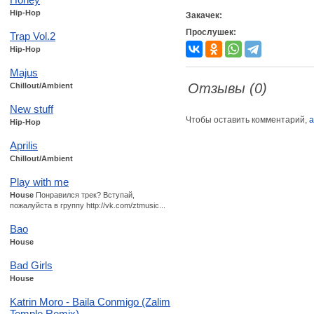
Hip-Hop
Закачек:
Прослушек:
Trap Vol.2
Hip-Hop
Majus
Отзывы (0)
Chillout/Ambient
New stuff
Чтобы оставить комментарий,
а
Hip-Hop
Aprilis
Chillout/Ambient
Play with me
House
Понравился трек? Вступай,
пожалуйста в группу http://vk.com/ztmusic...
Bao
House
Bad Girls
House
Katrin Moro - Baila Conmigo (Zalim
Temple Remix)