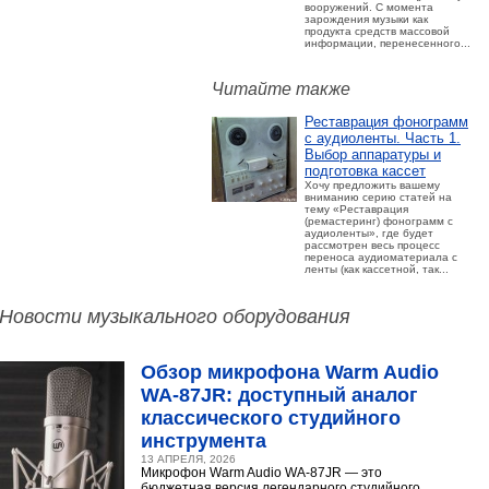
вооружений. С момента
зарождения музыки как
продукта средств массовой
информации, перенесенного...
Читайте также
Реставрация фонограмм
с аудиоленты. Часть 1.
Выбор аппаратуры и
подготовка кассет
Хочу предложить вашему
вниманию серию статей на
тему «Реставрация
(ремастеринг) фонограмм с
аудиоленты», где будет
рассмотрен весь процесс
переноса аудиоматериала с
ленты (как кассетной, так...
Новости музыкального оборудования
Обзор микрофона Warm Audio
WA‑87JR: доступный аналог
классического студийного
инструмента
13 АПРЕЛЯ, 2026
Микрофон Warm Audio WA‑87JR — это
бюджетная версия легендарного студийного