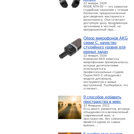
22 января, 2026
RODE NTH-50 — это закрытые
студийные наушники с точным
балансом, предназначенные
для сведения, мастеринга и
мониторинга. Они сочетают
доступную цену, продуманную
эргономику и честный, не
приукрашенный звук....
Обзор микрофонов AKG
серии C: качество
студийного уровня для
разных задач
22 января, 2026
Компания AKG известна
микрофонами премиум-класса,
которые десятилетиями
используются в
профессиональных студиях.
Серия AKG C объединяет
модели для вокала,
инструментов и живых
выступлений. Разберёмся, что
отличает...
9 способов добавить
пространства в микс
22 Февраля, 2022
Есть много элементов, которые
объединяются в великолепный
современный микс, и
пространство, без сомнения,
является одним из самых
важных....
6 ошибок музыкантов,