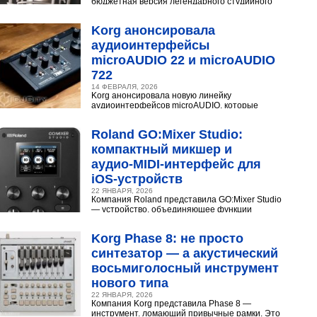
бюджетная версия легендарного студийного
конденсаторного микрофона Neumann U 87.
Разберёмся,...
Korg анонсировала
аудиоинтерфейсы
microAUDIO 22 и microAUDIO
722
14 ФЕВРАЛЯ, 2026
Korg анонсировала новую линейку
аудиоинтерфейсов microAUDIO, которые
сочетают в себе предусилители с интересными
эффектами, включая аналоговый...
Roland GO:Mixer Studio:
компактный микшер и
аудио‑MIDI‑интерфейс для
iOS‑устройств
22 ЯНВАРЯ, 2026
Компания Roland представила GO:Mixer Studio
— устройство, объединяющее функции
микшера, аудио- и MIDI?интерфейса. Оно
создано для мобильных...
Korg Phase 8: не просто
синтезатор — а акустический
восьмиголосный инструмент
нового типа
22 ЯНВАРЯ, 2026
Компания Korg представила Phase 8 —
инструмент, ломающий привычные рамки. Это