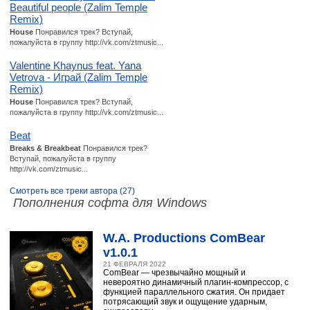
Beautiful people (Zalim Temple
Remix)
House
Понравился трек? Вступай,
пожалуйста в группу http://vk.com/ztmusic...
Valentine Khaynus feat. Yana
Vetrova - Играй (Zalim Temple
Remix)
House
Понравился трек? Вступай,
пожалуйста в группу http://vk.com/ztmusic...
Beat
Breaks & Breakbeat
Понравился трек?
Вступай, пожалуйста в группу
http://vk.com/ztmusic...
Смотреть все треки автора (27)
Пополнения софта для Windows
W.A. Productions ComBear
v1.0.1
21 ФЕВРАЛЯ 2022
ComBear — чрезвычайно мощный и
невероятно динамичный плагин-компрессор, с
функцией параллельного сжатия. Он придает
потрясающий звук и ощущение ударным,