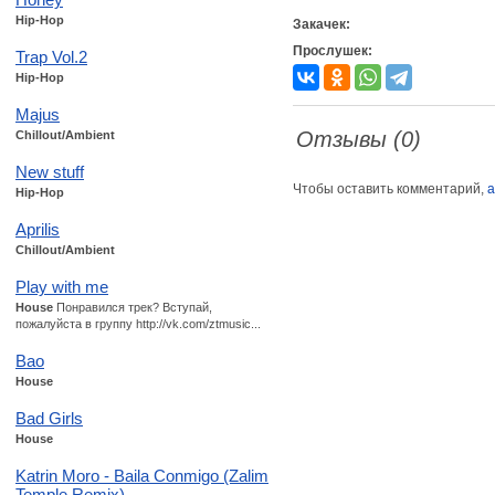
Hip-Hop
Закачек:
Прослушек:
Trap Vol.2
Hip-Hop
Majus
Отзывы (0)
Chillout/Ambient
New stuff
Чтобы оставить комментарий,
а
Hip-Hop
Aprilis
Chillout/Ambient
Play with me
House
Понравился трек? Вступай,
пожалуйста в группу http://vk.com/ztmusic...
Bao
House
Bad Girls
House
Katrin Moro - Baila Conmigo (Zalim
Temple Remix)