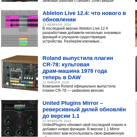
звуковая рабочая станция), сочетающая
интуитивный интерфейс с продвинутыми
инструментами...
Ableton Live 12.4: что нового в
обновлении
13 ФЕВРАЛЯ, 2026
В последней версии Ableton Live 12.4
разработчики добавили несколько значимых
функций и улучшили существующие
устройства. Разберём ключевые...
Roland выпустила плагин
CR‑78: культовая
драм‑машина 1978 года
теперь в DAW
22 ЯНВАРЯ, 2026
Компания Roland официально выпустила
плагин CR-78 — цифровую версию
легендарной аналоговой драм-машины
1978 года. Инструмент доступен в экосистеме...
United Plugins Mirror –
реверсивный дилей обновлён
до версии 1.1
22 ФЕВРАЛЯ, 2022
UnitedPlugins обновил свой последний плагин и
добавил новую функцию. В версии 1.1 Mirror
позволяет вам использовать свою фирменную