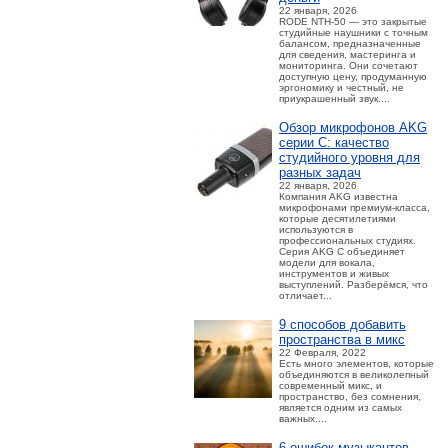
22 января, 2026
RODE NTH-50 — это закрытые
студийные наушники с точным
балансом, предназначенные
для сведения, мастеринга и
мониторинга. Они сочетают
доступную цену, продуманную
эргономику и честный, не
приукрашенный звук....
Обзор микрофонов AKG
серии C: качество
студийного уровня для
разных задач
22 января, 2026
Компания AKG известна
микрофонами премиум-класса,
которые десятилетиями
используются в
профессиональных студиях.
Серия AKG C объединяет
модели для вокала,
инструментов и живых
выступлений. Разберёмся, что
отличает...
9 способов добавить
пространства в микс
22 Февраля, 2022
Есть много элементов, которые
объединяются в великолепный
современный микс, и
пространство, без сомнения,
является одним из самых
важных....
6 ошибок музыкантов,