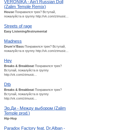
VERONIKA - Ain't Russian Doll
(Zalim Temple Remix)
House
Понравился трек? Вступай,
пожалуйста в группу http://vk.com/ztmusic...
Streets of rage
Easy Listening/Instrumental
Madness
Drum'n'Bass
Понравился трек? Вступай,
пожалуйста в группу http://vk.com/ztmusic...
Hey
Breaks & Breakbeat
Понравился трек?
Вступай, пожалуйста в группу
http://vk.com/ztmusic...
Dtb
Breaks & Breakbeat
Понравился трек?
Вступай, пожалуйста в группу
http://vk.com/ztmusic...
Эр.Ди - Между выбором (Zalim
Temple prod.)
Hip-Hop
Paradox Factory feat. Dr.Alban -