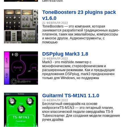
синтезатору,
ToneBoosters 23 plugins pack
v1.6.0
21 ФЕВРАЛЯ 2022
ToneBoosters — это компания, которая
занимается разработкой традиционных аудио-
плагинов, таких как эквалайзеры, компрессоры
и многое другое. Аудиоинструменты, с
помощью
DSPplug Mark3 1.8
19 ФЕВРАЛЯ 2022
Mark3 - это mid/side лимитер с
монофоническим, стереофоническим и
расширенным режимами. Как и предыдущие
предложения DSPplug, mark3 предназначен
только для Windows, но поддержка
Guitarml TS-M1N1 1.1.0
19 ФЕВРАЛЯ 2022
Бесплатный овердрайв на основе
нейросетиTS-M1N3 — это гитарный плагин,
клон классической педали овердрайва TS-9
Tubescreamer. Для создания модели поведения
ручек драйва