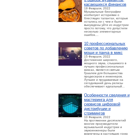
касающихся финансов
19 Февраля, 2022
Музыкальные биографии
изобилуют историями о
блестящих талантах, которые
остались ни с чем и были
вынуждены уйти из индустрии
просто потому, что допустили
несколько элементарных
ошибок....
10 профессиональных
советов по добавлению
мощи и панча в микс
15 Февраля, 2022
Достижение широкого,
мощного звука, слышимого в
лучших профессиональных
миксах, является святым
Граалем для большинства
продюсеров и инженеров.
Лучшие и продаваемые на
сегодняшний день релизы
обеспечивают идеальный...
Особенности сведения и
мастеринга для
сервисов цифровой
дистрибуции и
стримингов
10 Февраля, 2022
На протяжении десятилетий
многие производители
музыкальной индустрии и
звукоинженеры были
вовлечены в настоящую гонку