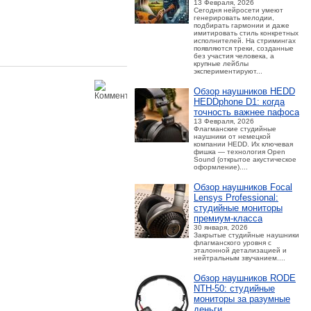
13 Февраля, 2026
Сегодня нейросети умеют
генерировать мелодии,
подбирать гармонии и даже
имитировать стиль конкретных
исполнителей. На стримингах
появляются треки, созданные
без участия человека, а
крупные лейблы
экспериментируют...
Обзор наушников HEDD
HEDDphone D1: когда
точность важнее пафоса
13 Февраля, 2026
Флагманские студийные
наушники от немецкой
компании HEDD. Их ключевая
фишка — технология Open
Sound (открытое акустическое
оформление)....
Обзор наушников Focal
Lensys Professional:
студийные мониторы
премиум‑класса
30 января, 2026
Закрытые студийные наушники
флагманского уровня с
эталонной детализацией и
нейтральным звучанием....
Обзор наушников RODE
NTH-50: студийные
мониторы за разумные
деньги