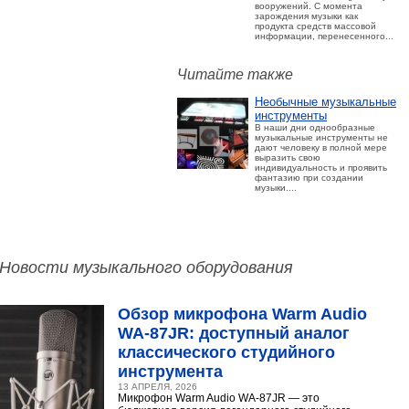
вооружений. С момента
зарождения музыки как
продукта средств массовой
информации, перенесенного...
Читайте также
Необычные музыкальные
инструменты
В наши дни однообразные
музыкальные инструменты не
дают человеку в полной мере
выразить свою
индивидуальность и проявить
фантазию при создании
музыки....
Новости музыкального оборудования
Обзор микрофона Warm Audio
WA‑87JR: доступный аналог
классического студийного
инструмента
13 АПРЕЛЯ, 2026
Микрофон Warm Audio WA‑87JR — это