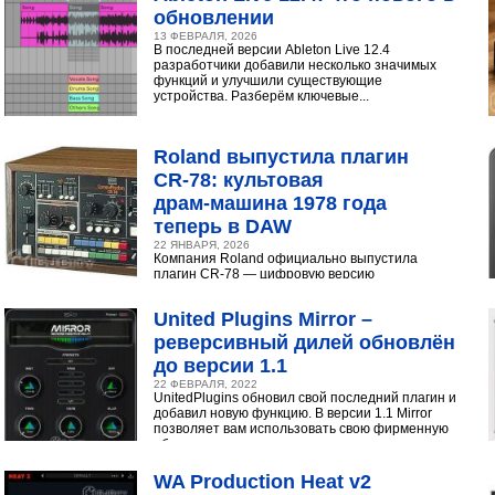
обновлении
13 ФЕВРАЛЯ, 2026
В последней версии Ableton Live 12.4
разработчики добавили несколько значимых
функций и улучшили существующие
устройства. Разберём ключевые...
Roland выпустила плагин
CR‑78: культовая
драм‑машина 1978 года
теперь в DAW
22 ЯНВАРЯ, 2026
Компания Roland официально выпустила
плагин CR-78 — цифровую версию
легендарной аналоговой драм-машины
1978 года. Инструмент доступен в экосистеме...
United Plugins Mirror –
реверсивный дилей обновлён
до версии 1.1
22 ФЕВРАЛЯ, 2022
UnitedPlugins обновил свой последний плагин и
добавил новую функцию. В версии 1.1 Mirror
позволяет вам использовать свою фирменную
обратную...
WA Production Heat v2