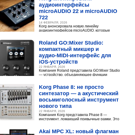
аудиоинтерфейсы
microAUDIO 22 и microAUDIO
722
14 ФЕВРАЛЯ, 2026
Korg анонсировала новую линейку
аудиоинтерфейсов microAUDIO, которые
сочетают в себе предусилители с интересными
эффектами, включая аналоговый...
Roland GO:Mixer Studio:
компактный микшер и
аудио‑MIDI‑интерфейс для
iOS‑устройств
22 ЯНВАРЯ, 2026
Компания Roland представила GO:Mixer Studio
— устройство, объединяющее функции
микшера, аудио- и MIDI?интерфейса. Оно
создано для мобильных...
Korg Phase 8: не просто
синтезатор — а акустический
восьмиголосный инструмент
нового типа
22 ЯНВАРЯ, 2026
Компания Korg представила Phase 8 —
инструмент, ломающий привычные рамки. Это
не аналоговый и не цифровой синтезатор, а
нечто принципиально...
Akai MPC XL: новый флагман