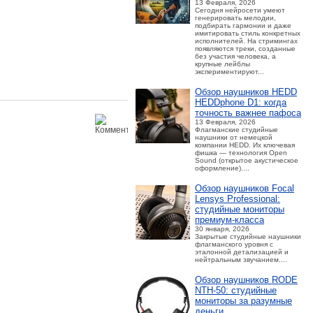
13 Февраля, 2026
Сегодня нейросети умеют
генерировать мелодии,
подбирать гармонии и даже
имитировать стиль конкретных
исполнителей. На стримингах
появляются треки, созданные
без участия человека, а
крупные лейблы
экспериментируют...
Обзор наушников HEDD
HEDDphone D1: когда
точность важнее пафоса
13 Февраля, 2026
Флагманские студийные
наушники от немецкой
компании HEDD. Их ключевая
фишка — технология Open
Sound (открытое акустическое
оформление)....
Обзор наушников Focal
Lensys Professional:
студийные мониторы
премиум‑класса
30 января, 2026
Закрытые студийные наушники
флагманского уровня с
эталонной детализацией и
нейтральным звучанием....
Обзор наушников RODE
NTH-50: студийные
мониторы за разумные
деньги