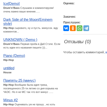
Ice[Demo]
Оценка:
Drum'n'Bass
Слушаем и комментируем!
очень важно ваше мнение......
Закачек:
Dark Side of the Moon(Eminem
Прослушек:
style)
Hip-Hop
сыровато, ну и пусть. минусок. жду
комментов...
UNKNOWN ( Demo )
Отзывы (0)
Drum'n'Bass
Первая проба в Даб Стэпе. Если
есть идеи его названия пишите )))...
Чтобы оставить комментарий,
а
Piano (Demo)
Hip-Hop
untitled
House
Припять-25 (минус)
Hip-Hop
Вообщем была идея трека,
посвященного 25-ти летию со дня взрыва на
ЧАЭС. Но я не MC так что вот минус ......
Minus #2
Hip-Hop
Оценивать уж не прошу , но хоть