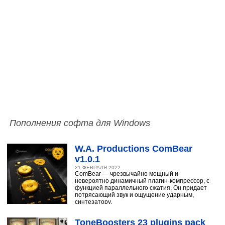
Пополнения софта для Windows
W.A. Productions ComBear
v1.0.1
21 ФЕВРАЛЯ 2022
ComBear — чрезвычайно мощный и
невероятно динамичный плагин-компрессор, с
функцией параллельного сжатия. Он придает
потрясающий звук и ощущение ударным,
синтезатору,
ToneBoosters 23 plugins pack