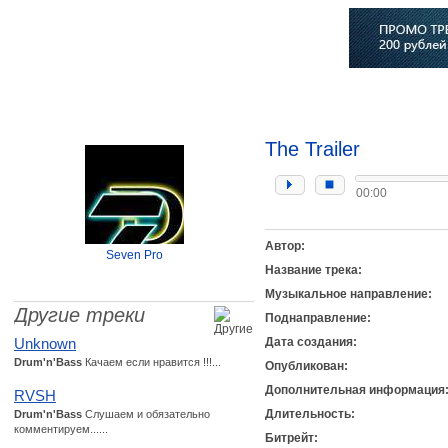
Главная
Софт
Музыка
Статьи
Музыканты
Сло
The Trailer
00:00
Автор:
Seven Pro
Название трека:
Музыкальное направление:
Другие треки
Поднаправление:
Unknown
Дата создания:
Drum'n'Bass
Качаем если нравится !!!...
Опубликован:
Дополнительная информация
RVSH
Длительность:
Drum'n'Bass
Слушаем и обязательно
комментируем......
Битрейт: