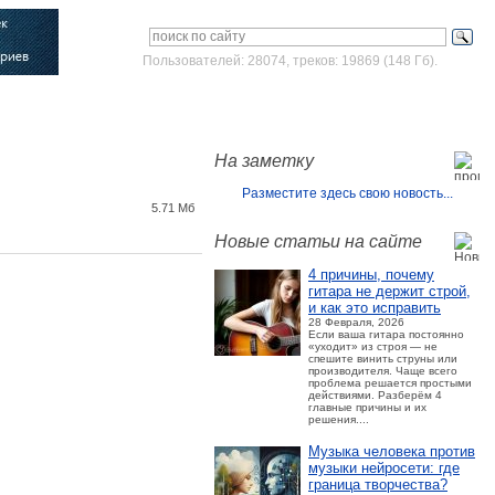
Пользователей: 28074, треков: 19869 (148 Гб).
Войти
Зарегистрироваться
На заметку
Разместите здесь свою новость...
5.71 Мб
Новые статьи на сайте
4 причины, почему
гитара не держит строй,
и как это исправить
28 Февраля, 2026
Если ваша гитара постоянно
«уходит» из строя — не
спешите винить струны или
производителя. Чаще всего
проблема решается простыми
действиями. Разберём 4
главные причины и их
решения....
Музыка человека против
музыки нейросети: где
граница творчества?