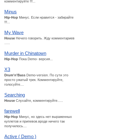
комментируйте !!!...
Minus
Hip-Hop
Минус. Если нравится - забирайте
!!!...
My Wave
House
Нечего говорить. Жду комментариев
......
Murder in Chinatown
Hip-Hop
Пока Demo- версия...
ХЗ
Drum'n'Bass
Demo-version. По сути это
просто ужатый трек. Комментируйте,
голосуйте....
Searching
House
Слухайте, комментируйте......
farewell
Hip-Hop
Минус, но здесь нет выраженных
куплетов и припевов.вроде ничего так
получилось....
Active ( Demo )