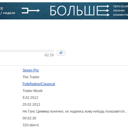
варь
Компании
Блоги
-02:29
Seven Pro
The Trailer
Folk/Native/Classical
Trailer Musik
9.02.2012
20.02.2012
:
Не Ганс Циммер конечно, но надеюсь кому нибудь понравится...
00:02:30
320 кбит/с