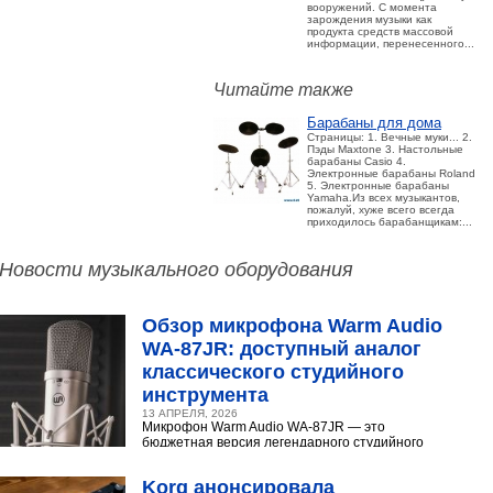
вооружений. С момента
зарождения музыки как
продукта средств массовой
информации, перенесенного...
Читайте также
Барабаны для дома
Страницы: 1. Вечные муки... 2.
Пэды Maxtone 3. Настольные
барабаны Casio 4.
Электронные барабаны Roland
5. Электронные барабаны
Yamaha.Из всех музыкантов,
пожалуй, хуже всего всегда
приходилось барабанщикам:...
Новости музыкального оборудования
Обзор микрофона Warm Audio
WA‑87JR: доступный аналог
классического студийного
инструмента
13 АПРЕЛЯ, 2026
Микрофон Warm Audio WA‑87JR — это
бюджетная версия легендарного студийного
конденсаторного микрофона Neumann U 87.
Разберёмся,...
Korg анонсировала