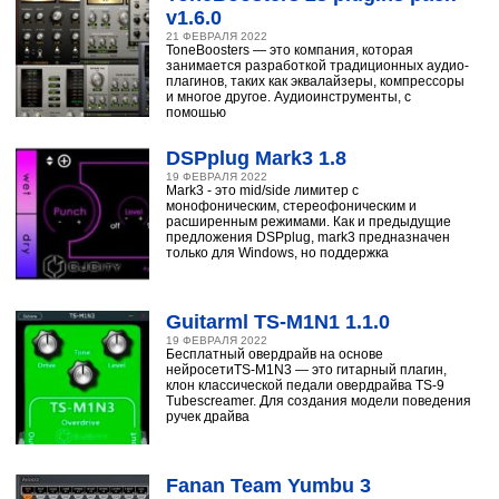
v1.6.0
21 ФЕВРАЛЯ 2022
ToneBoosters — это компания, которая
занимается разработкой традиционных аудио-
плагинов, таких как эквалайзеры, компрессоры
и многое другое. Аудиоинструменты, с
помощью
DSPplug Mark3 1.8
19 ФЕВРАЛЯ 2022
Mark3 - это mid/side лимитер с
монофоническим, стереофоническим и
расширенным режимами. Как и предыдущие
предложения DSPplug, mark3 предназначен
только для Windows, но поддержка
Guitarml TS-M1N1 1.1.0
19 ФЕВРАЛЯ 2022
Бесплатный овердрайв на основе
нейросетиTS-M1N3 — это гитарный плагин,
клон классической педали овердрайва TS-9
Tubescreamer. Для создания модели поведения
ручек драйва
Fanan Team Yumbu 3