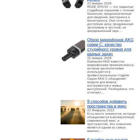
22 января, 2026
RODE NTH-50 — это закрытые
студийные наушники с точным
балансом, предназначенные
для сведения, мастеринга и
мониторинга. Они сочетают
доступную цену, продуманную
эргономику и честный, не
приукрашенный звук....
Обзор микрофонов AKG
серии C: качество
студийного уровня для
разных задач
22 января, 2026
Компания AKG известна
микрофонами премиум-класса,
которые десятилетиями
используются в
профессиональных студиях.
Серия AKG C объединяет
модели для вокала,
инструментов и живых
выступлений. Разберёмся, что
отличает...
9 способов добавить
пространства в микс
22 Февраля, 2022
Есть много элементов, которые
объединяются в великолепный
современный микс, и
пространство, без сомнения,
является одним из самых
важных....
6 ошибок музыкантов,