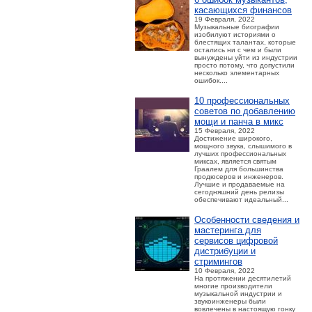
касающихся финансов
19 Февраля, 2022
Музыкальные биографии
изобилуют историями о
блестящих талантах, которые
остались ни с чем и были
вынуждены уйти из индустрии
просто потому, что допустили
несколько элементарных
ошибок....
10 профессиональных
советов по добавлению
мощи и панча в микс
15 Февраля, 2022
Достижение широкого,
мощного звука, слышимого в
лучших профессиональных
миксах, является святым
Граалем для большинства
продюсеров и инженеров.
Лучшие и продаваемые на
сегодняшний день релизы
обеспечивают идеальный...
Особенности сведения и
мастеринга для
сервисов цифровой
дистрибуции и
стримингов
10 Февраля, 2022
На протяжении десятилетий
многие производители
музыкальной индустрии и
звукоинженеры были
вовлечены в настоящую гонку