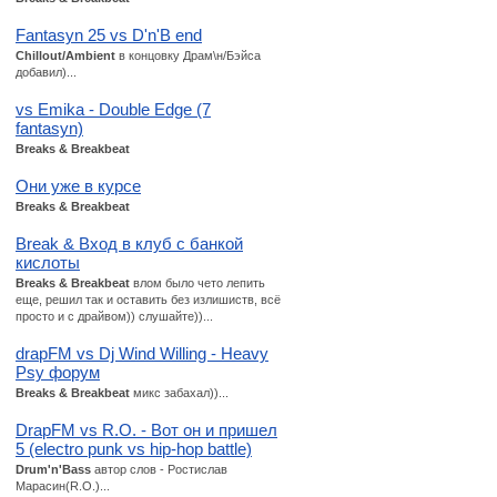
Fantasyn 25 vs D'n'B end
Chillout/Ambient
в концовку Драм\н/Бэйса
добавил)...
vs Emika - Double Edge (7
fantasyn)
Breaks & Breakbeat
Они уже в курсе
Breaks & Breakbeat
Break & Вход в клуб с банкой
кислоты
Breaks & Breakbeat
влом было чето лепить
еще, решил так и оставить без излишиств, всё
просто и с драйвом)) слушайте))...
drapFM vs Dj Wind Willing - Heavy
Psy форум
Breaks & Breakbeat
микс забахал))...
DrapFM vs R.O. - Вот он и пришел
5 (electro punk vs hip-hop battle)
Drum'n'Bass
автор слов - Ростислав
Марасин(R.O.)...