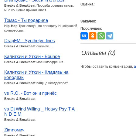
Оценка:
Breaks & Breakbeat
Просьба оценить стиль,
мне концовка прикалывает...
Томас - Ты подарила
Закачек:
Hip-Hop
Трек сведён по принципу Ньюёркской
Прослушек:
компрессии...
DrapFM - Synthetyc lines
Breaks & Breakbeat
оцените...
Отзывы (0)
Калиткин и Уткин - Bounce
Breaks & Breakbeat
моя шизофрения...
Чтобы оставить комментарий,
а
Калиткин и Уткин - Кладязь на
колодязь
Breaks & Breakbeat
ващще неаддеквват...
vs R.O. - Вот он и принёс
Breaks & Breakbeat
vs Dj Wind Willing _ Heavy Psy T A
N D E M
Breaks & Breakbeat
Zimnомич
Breaks & Breakbeat