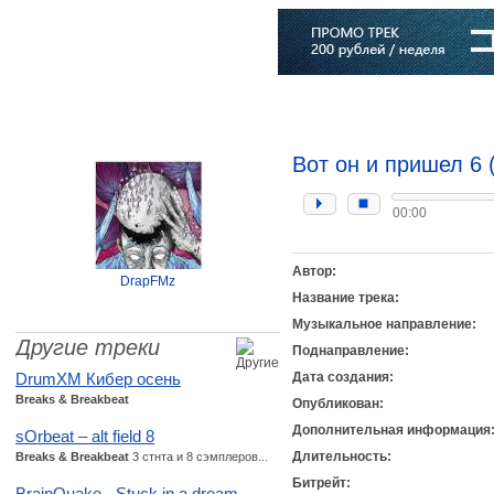
Главная
Софт
Музыка
Статьи
Музыканты
Словарь
Вот он и пришел 6 
00:00
Автор:
DrapFMz
Название трека:
Музыкальное направление:
Другие треки
Поднаправление:
DrumXM Кибер осень
Дата создания:
Breaks & Breakbeat
Опубликован:
Дополнительная информация
sOrbeat – alt field 8
Длительность:
Breaks & Breakbeat
3 стнта и 8 сэмплеров...
Битрейт:
BrainQuake - Stuck in a dream