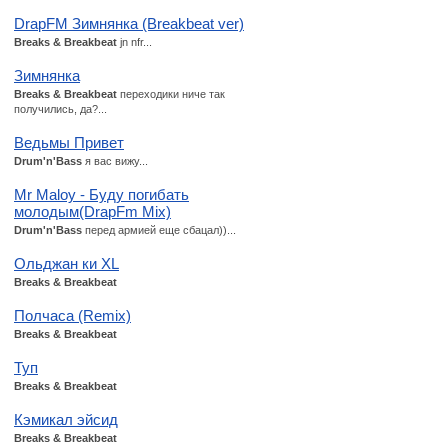
DrapFM Зимнянка (Breakbeat ver)
Breaks & Breakbeat
jn nfr...
Зимнянка
Breaks & Breakbeat
переходики ниче так
получились, да?...
Ведьмы Привет
Drum'n'Bass
я вас вижу...
Mr Maloy - Буду погибать
молодым(DrapFm Mix)
Drum'n'Bass
перед армией еще сбацал))...
Ольджан ки XL
Breaks & Breakbeat
Полчаса (Remix)
Breaks & Breakbeat
Туп
Breaks & Breakbeat
Кэмикал эйсид
Breaks & Breakbeat