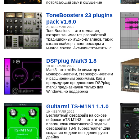
потрясающий звук и ощущение
ударным, синтезатору,
ToneBoosters 23 plugins
pack v1.6.0
21 ФЕВРАЛЯ 2022
ToneBoosters — это компания,
которая занимается разработкой
традиционных аудио-плагинов, таких
как эквалайзеры, компрессоры и
многое другое. Аудиоинструменты, с
помощью
DSPplug Mark3 1.8
19 ФЕВРАЛЯ 2022
Mark3 - это mid/side лимитер с
монофоническим, стереофоническим
и расширенным режимами. Как и
предыдущие предложения DSPplug,
mark3 предназначен только для
Windows, но поддержка
Guitarml TS-M1N1 1.1.0
19 ФЕВРАЛЯ 2022
Бесплатный овердрайв на основе
нейросетиTS-M1N3 — это гитарный
плагин, клон классической педали
овердрайва TS-9 Tubescreamer. Для
создания модели поведения ручек
драйва