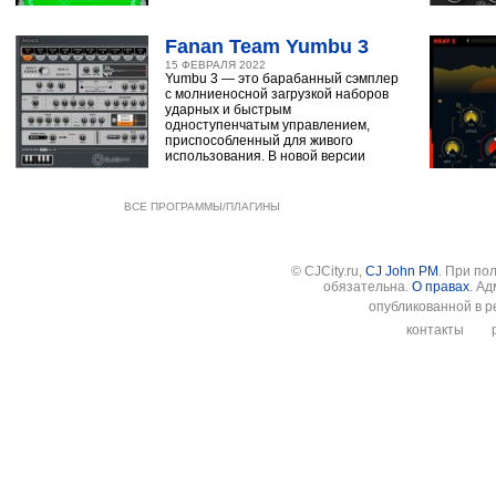
Fanan Team Yumbu 3
15 ФЕВРАЛЯ 2022
Yumbu 3 — это барабанный сэмплер
с молниеносной загрузкой наборов
ударных и быстрым
одноступенчатым управлением,
приспособленный для живого
использования. В новой версии
ВСЕ ПРОГРАММЫ/ПЛАГИНЫ
© CJCity.ru,
CJ John PM
. При по
обязательна.
О правах
. А
опубликованной в р
контакты