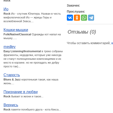
Rock
Закачек:
Ио
Прослушек:
Rock
Ио - спутник Юпитера. Назван в честь
мифологической Ио — жрицы Геры и
возлюбленной Зевса....
Кошки-мышки
Отзывы (0)
Folk/Native/Classical
Однажды кот напал на
мышку......
Чтобы оставить комментарий,
а
medley
Easy Listening/Instrumental
в треке собраны
фрагменты, недоделки, которые уже никогда
не станут полноценными композициями и их
место в корзине. но не пропадать же добру
просто так)...
Старость
Blues & Jazz
коротенькая такая, как наша
жизнь....
Признание в любви
Rock
бывает в жизни и такое...
Вернись
Rock
памяти погибшего друга - кота Кекса...