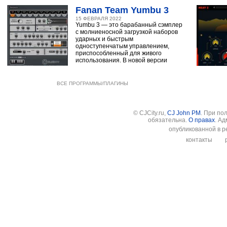
Fanan Team Yumbu 3
15 ФЕВРАЛЯ 2022
Yumbu 3 — это барабанный сэмплер
с молниеносной загрузкой наборов
ударных и быстрым
одноступенчатым управлением,
приспособленный для живого
использования. В новой версии
ВСЕ ПРОГРАММЫ/ПЛАГИНЫ
© CJCity.ru,
CJ John PM
. При по
обязательна.
О правах
. А
опубликованной в р
контакты