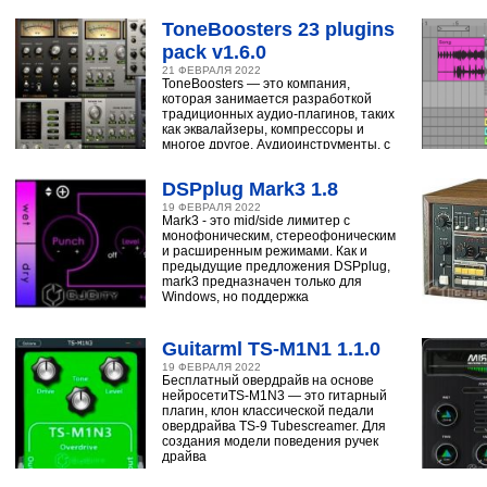
ударным, синтезатору,
ToneBoosters 23 plugins
pack v1.6.0
21 ФЕВРАЛЯ 2022
ToneBoosters — это компания,
которая занимается разработкой
традиционных аудио-плагинов, таких
как эквалайзеры, компрессоры и
многое другое. Аудиоинструменты, с
помощью
DSPplug Mark3 1.8
19 ФЕВРАЛЯ 2022
Mark3 - это mid/side лимитер с
монофоническим, стереофоническим
и расширенным режимами. Как и
предыдущие предложения DSPplug,
mark3 предназначен только для
Windows, но поддержка
Guitarml TS-M1N1 1.1.0
19 ФЕВРАЛЯ 2022
Бесплатный овердрайв на основе
нейросетиTS-M1N3 — это гитарный
плагин, клон классической педали
овердрайва TS-9 Tubescreamer. Для
создания модели поведения ручек
драйва