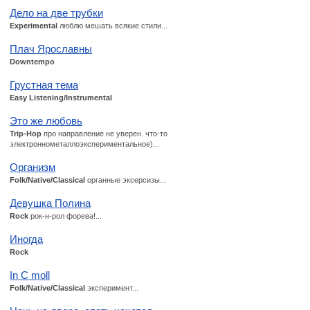
Дело на две трубки
Experimental
люблю мешать всякие стили...
Плач Ярославны
Downtempo
Грустная тема
Easy Listening/Instrumental
Это же любовь
Trip-Hop
про направление не уверен. что-то
электроннометаллоэкспериментальное)...
Организм
Folk/Native/Classical
органные эксерсизы...
Девушка Полина
Rock
рок-н-рол форева!...
Иногда
Rock
In C moll
Folk/Native/Classical
эксперимент...