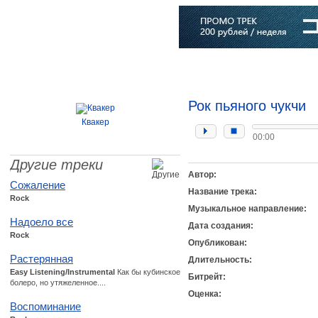
Главная
Софт
Музыка
Статьи
Музыканты
Словарь
Рок пьяного чукчи
Квакер
00:00
Другие треки
Автор:
Сожаление
Название трека:
Rock
Музыкальное направление:
Надоело все
Дата создания:
Rock
Опубликован:
Растерянная
Длительность:
Easy Listening/Instrumental
Как бы кубинское
Битрейт:
болеро, но утяжеленное....
Оценка:
Воспоминание