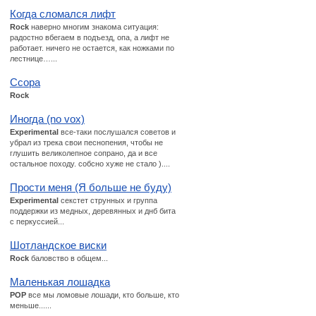
Когда сломался лифт
Rock
наверно многим знакома ситуация:
радостно вбегаем в подъезд, опа, а лифт не
работает. ничего не остается, как ножками по
лестнице…...
Ссора
Rock
Иногда (no vox)
Experimental
все-таки послушался советов и
убрал из трека свои песнопения, чтобы не
глушить великолепное сопрано, да и все
остальное походу. собсно хуже не стало )....
Прости меня (Я больше не буду)
Experimental
секстет струнных и группа
поддержки из медных, деревянных и днб бита
с перкуссией...
Шотландское виски
Rock
баловство в общем...
Маленькая лошадка
POP
все мы ломовые лошади, кто больше, кто
меньше......