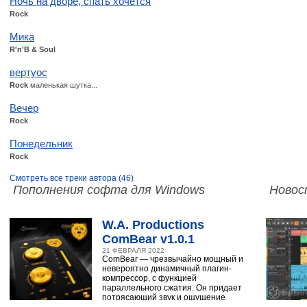
Ночь на дворе, спать хочется
Rock
Мика
R'n'B & Soul
вертуос
Rock
маленькая шутка...
Вечер
Rock
Понедельник
Rock
Смотреть все треки автора (46)
Пополнения софта для Windows
Новос
W.A. Productions
ComBear v1.0.1
21 ФЕВРАЛЯ 2022
ComBear — чрезвычайно мощный и
невероятно динамичный плагин-
компрессор, с функцией
параллельного сжатия. Он придает
потрясающий звук и ощущение