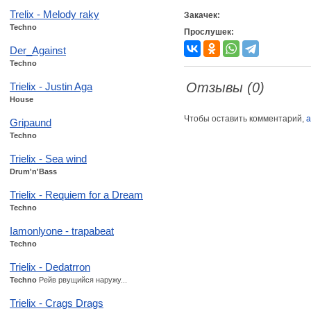
Trelix - Melody raky
Закачек:
Techno
Прослушек:
Der_Against
Techno
Отзывы (0)
Trielix - Justin Aga
House
Чтобы оставить комментарий,
а
Gripaund
Techno
Trielix - Sea wind
Drum'n'Bass
Trielix - Requiem for a Dream
Techno
Iamonlyone - trapabeat
Techno
Trielix - Dedatrron
Techno
Рейв рвущийся наружу...
Trielix - Crags Drags