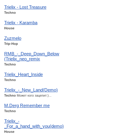
Trielix - Lost Treasure
Techno
Trielix - Karamba
House
Zuzmelo
Trip-Hop
RMB_-_Deep_Down_Below
(Trielix_neo_remix
Techno
Trielix_Heart_Inside
Techno
Trielix_-_New_Land(Demo)
Techno
Может кого зацепит:)...
M.Derg Remember me
Techno
Trielix_-
_For_a_hand_with_you(demo)
House