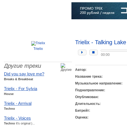
Главная
Софт
Музыка
Статьи
Музыканты
Словарь
Trielix - Talking Lake
Trielix
00:00
Другие треки
Автор:
Did you say love me?
Название трека:
Breaks & Breakbeat
Музыкальное направление:
Trielix - For Sylvia
Поднаправление:
House
Опубликован:
Trielix - Arrrival
Длительность:
Techno
Битрейт:
Оценка:
Trielix - Voices
Techno
It's original )...