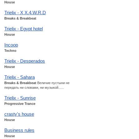
House
Trielix - X X.4.W.R.D
Breaks & Breakbeat
Trielix - Egypt hotel
House
Incoop
Techno
Trielix - Desperados
House
Trielix - Sahara
Breaks & Breakbeat
Величие пустыни не
передать ни словами, ни музыкой......
Trielix - Sunrise
Progressive Trance
crasty's house
House
Business rules
House