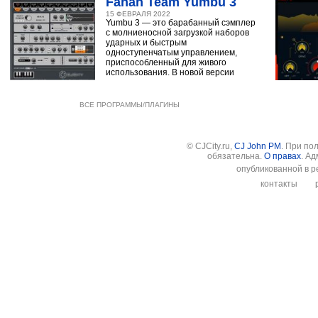
Fanan Team Yumbu 3
15 ФЕВРАЛЯ 2022
Yumbu 3 — это барабанный сэмплер
с молниеносной загрузкой наборов
ударных и быстрым
одноступенчатым управлением,
приспособленный для живого
использования. В новой версии
ВСЕ ПРОГРАММЫ/ПЛАГИНЫ
© CJCity.ru,
CJ John PM
. При по
обязательна.
О правах
. А
опубликованной в р
контакты