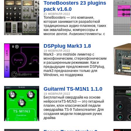
ToneBoosters 23 plugins
pack v1.6.0
21 ФЕВРАЛЯ 2022
ToneBoosters — это компания,
которая занимается разработкой
традиционных аудио-плагинов, таких
как эквалайзеры, компрессоры и
многое другое. Аудиоинструменты, с
помощью
DSPplug Mark3 1.8
19 ФЕВРАЛЯ 2022
Mark3 - это mid/side лимитер с
монофоническим, стереофоническим
и расширенным режимами. Как и
предыдущие предложения DSPplug,
mark3 предназначен только для
Windows, но поддержка
Guitarml TS-M1N1 1.1.0
19 ФЕВРАЛЯ 2022
Бесплатный овердрайв на основе
нейросетиTS-M1N3 — это гитарный
плагин, клон классической педали
овердрайва TS-9 Tubescreamer. Для
создания модели поведения ручек
драйва