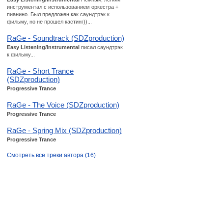
инструментал с использованием оркестра +
пианино. Был предложен как саундтрэк к
фильму, но не прошел кастинг))...
RaGe - Soundtrack (SDZproduction)
Easy Listening/Instrumental
писал саундтрэк
к фильму...
RaGe - Short Trance
(SDZproduction)
Progressive Trance
RaGe - The Voice (SDZproduction)
Progressive Trance
RaGe - Spring Mix (SDZproduction)
Progressive Trance
Смотреть все треки автора (16)