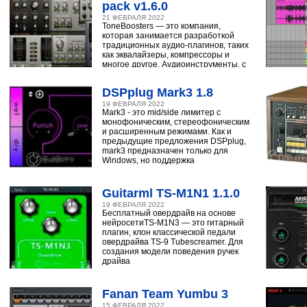
pack v1.6.0
21 ФЕВРАЛЯ 2022
ToneBoosters — это компания,
которая занимается разработкой
традиционных аудио-плагинов, таких
как эквалайзеры, компрессоры и
многое другое. Аудиоинструменты, с
помощью
DSPplug Mark3 1.8
19 ФЕВРАЛЯ 2022
Mark3 - это mid/side лимитер с
монофоническим, стереофоническим
и расширенным режимами. Как и
предыдущие предложения DSPplug,
mark3 предназначен только для
Windows, но поддержка
Guitarml TS-M1N1 1.1.0
19 ФЕВРАЛЯ 2022
Бесплатный овердрайв на основе
нейросетиTS-M1N3 — это гитарный
плагин, клон классической педали
овердрайва TS-9 Tubescreamer. Для
создания модели поведения ручек
драйва
Fanan Team Yumbu 3
15 ФЕВРАЛЯ 2022