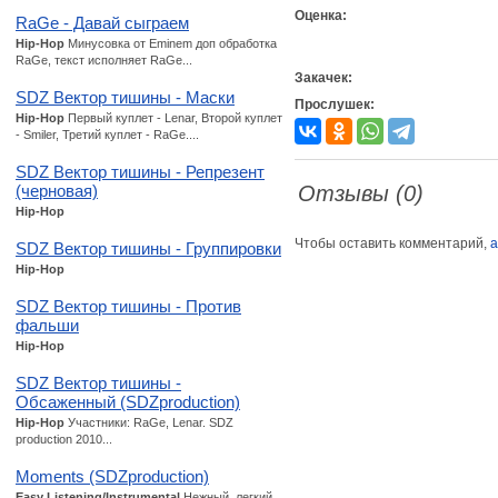
Оценка:
RaGe - Давай сыграем
Hip-Hop
Минусовка от Eminem доп обработка
RaGe, текст исполняет RaGe...
Закачек:
SDZ Вектор тишины - Маски
Прослушек:
Hip-Hop
Первый куплет - Lenar, Второй куплет
- Smiler, Третий куплет - RaGe....
SDZ Вектор тишины - Репрезент
(черновая)
Отзывы (0)
Hip-Hop
Чтобы оставить комментарий,
а
SDZ Вектор тишины - Группировки
Hip-Hop
SDZ Вектор тишины - Против
фальши
Hip-Hop
SDZ Вектор тишины -
Обсаженный (SDZproduction)
Hip-Hop
Участники: RaGe, Lenar. SDZ
production 2010...
Moments (SDZproduction)
Easy Listening/Instrumental
Нежный, легкий