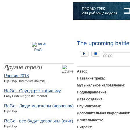
Главная
Софт
Музыка
Статьи
Музыканты
Словарь
The upcoming battle
RaGe
00:00
Другие треки
Автор:
Россия 2018
Название трека:
Hip-Hop
Политический рэп...
Музыкальное направление:
RaGe - Саундтрэк к фильму
Поднаправление:
Easy Listening/Instrumental
Дата создания:
RaGe - Люди манекены (черновая)
Опубликован:
Hip-Hop
Дополнительная информация
Длительность:
RaGe - все будут довольны (скит)
Hip-Hop
Битрейт: