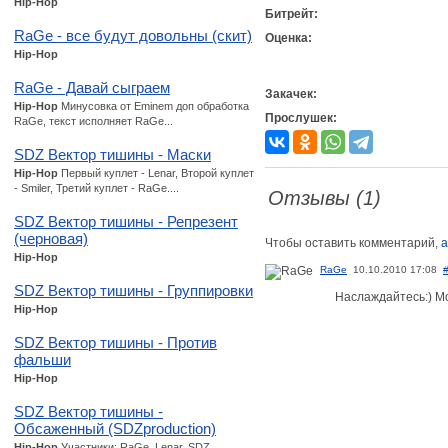
Hip-Hop
Битрейт:
RaGe - все будут довольны (скит)
Оценка:
Hip-Hop
RaGe - Давай сыграем
Закачек:
Hip-Hop
Минусовка от Eminem доп обработка
Прослушек:
RaGe, текст исполняет RaGe...
SDZ Вектор тишины - Маски
Hip-Hop
Первый куплет - Lenar, Второй куплет
- Smiler, Третий куплет - RaGe....
Отзывы (1)
SDZ Вектор тишины - Репрезент
(черновая)
Чтобы оставить комментарий,
а
Hip-Hop
RaGe
10.10.2010 17:08
SDZ Вектор тишины - Группировки
Наслаждайтесь:) Мо
Hip-Hop
SDZ Вектор тишины - Против
фальши
Hip-Hop
SDZ Вектор тишины -
Обсаженный (SDZproduction)
Hip-Hop
Участники: RaGe, Lenar. SDZ