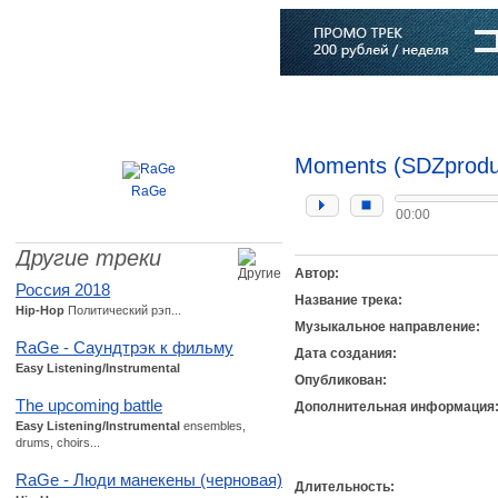
Главная
Софт
Музыка
Статьи
Музыканты
Словарь
Moments (SDZprodu
RaGe
00:00
Другие треки
Автор:
Россия 2018
Название трека:
Hip-Hop
Политический рэп...
Музыкальное направление:
RaGe - Саундтрэк к фильму
Дата создания:
Easy Listening/Instrumental
Опубликован:
The upcoming battle
Дополнительная информация
Easy Listening/Instrumental
ensembles,
drums, choirs...
RaGe - Люди манекены (черновая)
Длительность: