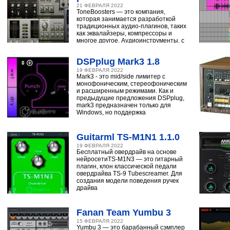
21 ФЕВРАЛЯ 2022
ToneBoosters — это компания,
которая занимается разработкой
традиционных аудио-плагинов, таких
как эквалайзеры, компрессоры и
многое другое. Аудиоинструменты, с
помощью
DSPplug Mark3 1.8
19 ФЕВРАЛЯ 2022
Mark3 - это mid/side лимитер с
монофоническим, стереофоническим
и расширенным режимами. Как и
предыдущие предложения DSPplug,
mark3 предназначен только для
Windows, но поддержка
Guitarml TS-M1N1 1.1.0
19 ФЕВРАЛЯ 2022
Бесплатный овердрайв на основе
нейросетиTS-M1N3 — это гитарный
плагин, клон классической педали
овердрайва TS-9 Tubescreamer. Для
создания модели поведения ручек
драйва
Fanan Team Yumbu 3
15 ФЕВРАЛЯ 2022
Yumbu 3 — это барабанный сэмплер