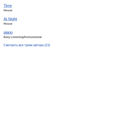
Time
House
At Night
House
piano
Easy Listening/Instrumental
Смотреть все треки автора (23)