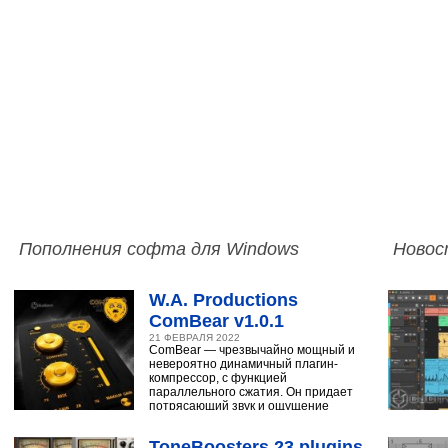
Пополнения софта для Windows
Новос
W.A. Productions
ComBear v1.0.1
21 ФЕВРАЛЯ 2022
ComBear — чрезвычайно мощный и
невероятно динамичный плагин-
компрессор, с функцией
параллельного сжатия. Он придает
потрясающий звук и ощущение
ударным, синтезатору,
ToneBoosters 23 plugins