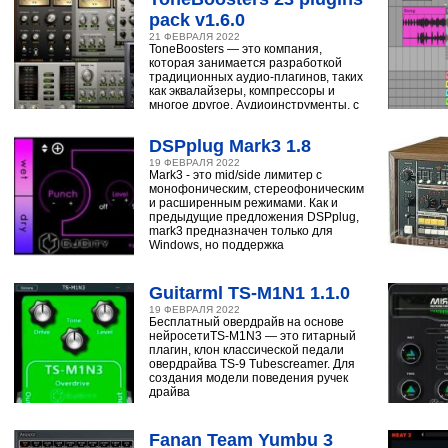
pack v1.6.0
21 ФЕВРАЛЯ 2022
ToneBoosters — это компания,
которая занимается разработкой
традиционных аудио-плагинов, таких
как эквалайзеры, компрессоры и
многое другое. Аудиоинструменты, с
помощью
DSPplug Mark3 1.8
19 ФЕВРАЛЯ 2022
Mark3 - это mid/side лимитер с
монофоническим, стереофоническим
и расширенным режимами. Как и
предыдущие предложения DSPplug,
mark3 предназначен только для
Windows, но поддержка
Guitarml TS-M1N1 1.1.0
19 ФЕВРАЛЯ 2022
Бесплатный овердрайв на основе
нейросетиTS-M1N3 — это гитарный
плагин, клон классической педали
овердрайва TS-9 Tubescreamer. Для
создания модели поведения ручек
драйва
Fanan Team Yumbu 3