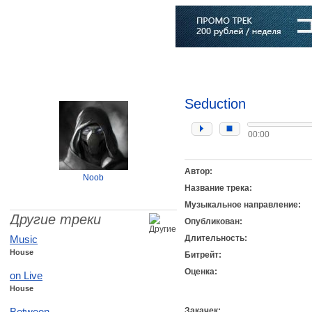
Главная
Софт
Музыка
Статьи
Музыканты
Словарь
Seduction
00:00
Автор:
Noob
Название трека:
Музыкальное направление:
Другие треки
Опубликован:
Music
Длительность:
House
Битрейт:
Оценка:
on Live
House
Between
Закачек: