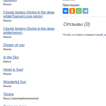
House
Прослушек:
Clouds testers-Diving in the deep
white(Samuil-Long remix)
House
Отзывы (0)
Clouds testers-Diving in the deep
white(remix)
Чтобы оставить комментарий,
а
House
Dream of you
House
In the Sky
Dance
Heart & Soul
House
Wonderful Sun
House
Timing
Easy Listening/Instrumental