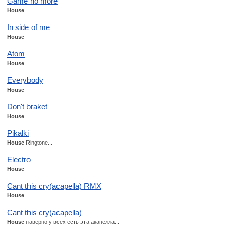
Game no more
House
In side of me
House
Atom
House
Everybody
House
Don't braket
House
Pikalki
House
Ringtone...
Electro
House
Cant this cry(acapella) RMX
House
Cant this cry(acapella)
House
наверно у всех есть эта акапелла...