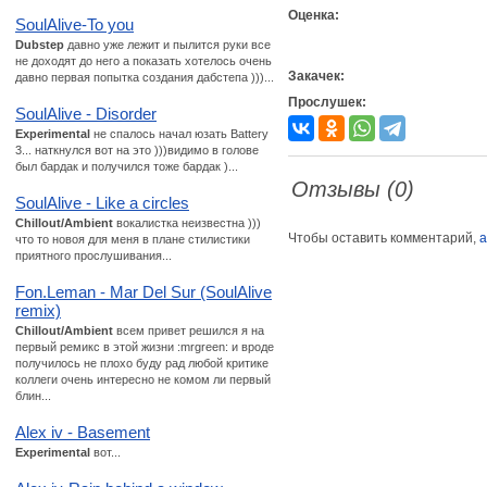
Оценка:
SoulAlive-To you
Dubstep
давно уже лежит и пылится руки все
не доходят до него а показать хотелось очень
Закачек:
давно первая попытка создания дабстепа )))...
Прослушек:
SoulAlive - Disorder
Experimental
не спалось начал юзать Battery
3... наткнулся вот на это )))видимо в голове
был бардак и получился тоже бардак )...
Отзывы (0)
SoulAlive - Like a circles
Chillout/Ambient
вокалистка неизвестна )))
Чтобы оставить комментарий,
а
что то новоя для меня в плане стилистики
приятного прослушивания...
Fon.Leman - Mar Del Sur (SoulAlive
remix)
Chillout/Ambient
всем привет решился я на
первый ремикс в этой жизни :mrgreen: и вроде
получилось не плохо буду рад любой критике
коллеги очень интересно не комом ли первый
блин...
Alex iv - Basement
Experimental
вот...