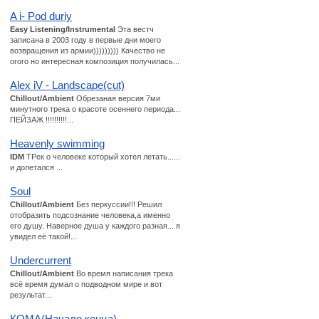
A i- Pod duriy
Easy Listening/Instrumental
Эта вестч
записана в 2003 году в первые дни моего
возвращения из армии))))))))) Качество не
огого но интересная композиция получилась...
Alex iV - Landscape(cut)
Chillout/Ambient
Обрезаная версия 7ми
минутного трека о красоте осеннего периода...
ПЕЙЗАЖ !!!!!!!!!!...
Heavenly swimming
IDM
ТРек о человеке который хотел летать......
и долетался ...
Soul
Chillout/Ambient
Без перкуссии!!! Решил
отобразить подсознание человека,а именно
его душу. Наверное душа у каждого разная... я
увидел её такой!...
Undercurrent
Chillout/Ambient
Во время написания трека
всё время думал о подводном мире и вот
результат...
КОМА(Начало конца)