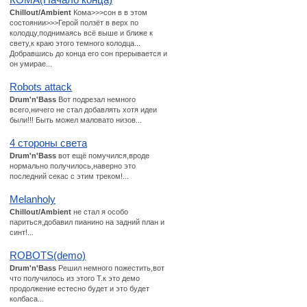
Chillout/Ambient
Кома>>>сон в в этом
состоянии>>>Герой ползёт в верх по
колодцу,поднимаясь всё выше и ближе к
свету,к краю этого темного колодца...
Добравшись до конца его сон прерывается и
он умирае...
Robots attack
Drum'n'Bass
Вот подрезал немного
всего,ничего не стал добавлять хотя идеи
были!!! Быть можел маловато низов...
4 стороны света
Drum'n'Bass
вот ещё помучился,вроде
нормально получилось,наверно это
последний секас с этим треком!...
Melanholy
Chillout/Ambient
не стал я особо
париться,добавил пианино на задний план и
синт!...
ROBOTS(demo)
Drum'n'Bass
Решил немного пожестить,вот
что получилось из этого Т.к это демо
продолжение естесно будет и это будет
колбаса...