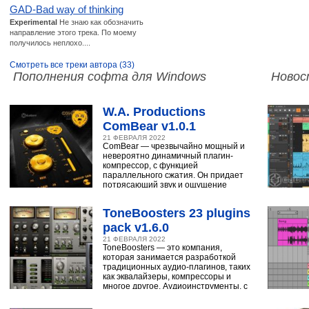
GAD-Bad way of thinking
Experimental
Не знаю как обозначить
направление этого трека. По моему
получилось неплохо....
Смотреть все треки автора (33)
Пополнения софта для Windows
Новос
W.A. Productions
ComBear v1.0.1
21 ФЕВРАЛЯ 2022
ComBear — чрезвычайно мощный и
невероятно динамичный плагин-
компрессор, с функцией
параллельного сжатия. Он придает
потрясающий звук и ощущение
ударным, синтезатору,
ToneBoosters 23 plugins
pack v1.6.0
21 ФЕВРАЛЯ 2022
ToneBoosters — это компания,
которая занимается разработкой
традиционных аудио-плагинов, таких
как эквалайзеры, компрессоры и
многое другое. Аудиоинструменты, с
помощью