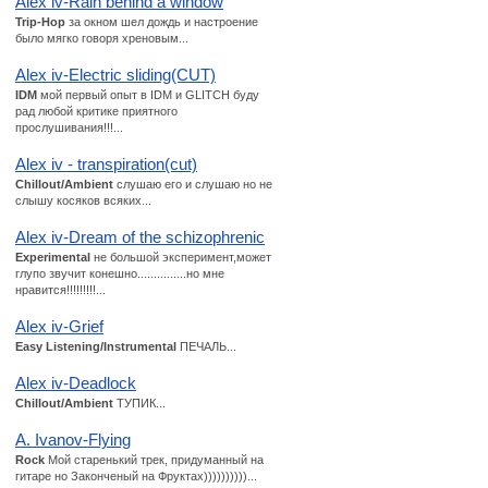
Alex iv-Rain behind a window
Trip-Hop
за окном шел дождь и настроение
было мягко говоря хреновым...
Alex iv-Electric sliding(CUT)
IDM
мой первый опыт в IDM и GLITCH буду
рад любой критике приятного
прослушивания!!!...
Alex iv - transpiration(cut)
Chillout/Ambient
слушаю его и слушаю но не
слышу косяков всяких...
Alex iv-Dream of the schizophrenic
Experimental
не большой эксперимент,может
глупо звучит конешно...............но мне
нравится!!!!!!!!!...
Alex iv-Grief
Easy Listening/Instrumental
ПЕЧАЛЬ...
Alex iv-Deadlock
Chillout/Ambient
ТУПИК...
A. Ivanov-Flying
Rock
Мой старенький трек, придуманный на
гитаре но Законченый на Фруктах))))))))))...