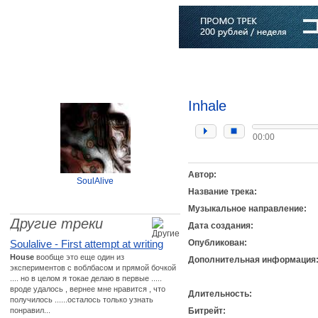
Главная
Софт
Музыка
Статьи
Музыканты
Словарь
Inhale
00:00
Автор:
SoulAlive
Название трека:
Музыкальное направление:
Другие треки
Дата создания:
Soulalive - First attempt at writing
Опубликован:
House
вообще это еще один из
Дополнительная информация
экспериментов с воблбасом и прямой бочкой
.... но в целом я токае делаю в первые .....
вроде удалось , вернее мне нравится , что
Длительность:
получилось ......осталось только узнать
понравил...
Битрейт: