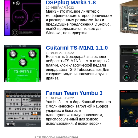
DSPplug Mark3 1.8
19 ФЕВРАЛЯ 2022
Mark3 - это mid/side лимитер с
монофоническим, стереофоническим
и расширенным режимами. Как и
предыдущие предложения DSPplug,
mark3 предназначен только для
Windows, но поддержка
Guitarml TS-M1N1 1.1.0
19 ФЕВРАЛЯ 2022
Бесплатный овердрайв на основе
нейросетиTS-M1N3 — это гитарный
плагин, клон классической педали
овердрайва TS-9 Tubescreamer. Для
создания модели поведения ручек
драйва
Fanan Team Yumbu 3
15 ФЕВРАЛЯ 2022
Yumbu 3 — это барабанный сэмплер
с молниеносной загрузкой наборов
ударных и быстрым
одноступенчатым управлением,
приспособленный для живого
использования. В новой версии
ВСЕ ПРОГРАММЫ/ПЛАГИНЫ