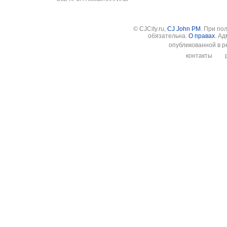
© CJCity.ru,
CJ John PM
. При по
обязательна.
О правах
. А
опубликованной в р
контакты