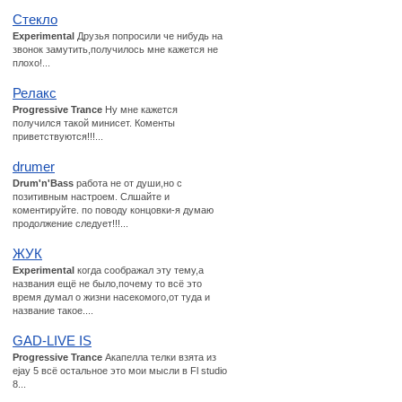
Стекло
Experimental
Друзья попросили че нибудь на
звонок замутить,получилось мне кажется не
плохо!...
Релакс
Progressive Trance
Ну мне кажется
получился такой минисет. Коменты
приветствуются!!!...
drumеr
Drum'n'Bass
работа не от души,но с
позитивным настроем. Слшайте и
коментируйте. по поводу концовки-я думаю
продолжение следует!!!...
ЖУК
Experimental
когда соображал эту тему,а
названия ещё не было,почему то всё это
время думал о жизни насекомого,от туда и
название такое....
GAD-LIVE IS
Progressive Trance
Акапелла телки взята из
еjay 5 всё остальное это мои мысли в Fl studio
8...