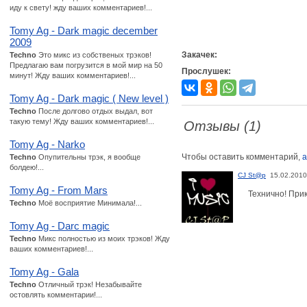
иду к свету! жду ваших комментариев!...
Tomy Ag - Dark magic december
2009
Закачек:
Techno
Это микс из собственых трэков!
Предлагаю вам погрузится в мой мир на 50
Прослушек:
минут! Жду ваших комментариев!...
Tomy Ag - Dark magic ( New level )
Techno
После долгово отдых выдал, вот
такую тему! Жду ваших комментариев!...
Отзывы (1)
Tomy Ag - Narko
Чтобы оставить комментарий,
а
Techno
Опупительны трэк, я вообще
болдею!...
CJ St@p
15.02.2010
Tomy Ag - From Mars
Технично! Прик
Techno
Моё восприятие Минимала!...
Tomy Ag - Darc magic
Techno
Микс полностью из моих трэков! Жду
ваших комментариев!...
Tomy Ag - Gala
Techno
Отличный трэк! Незабывайте
остовлять комментарии!...