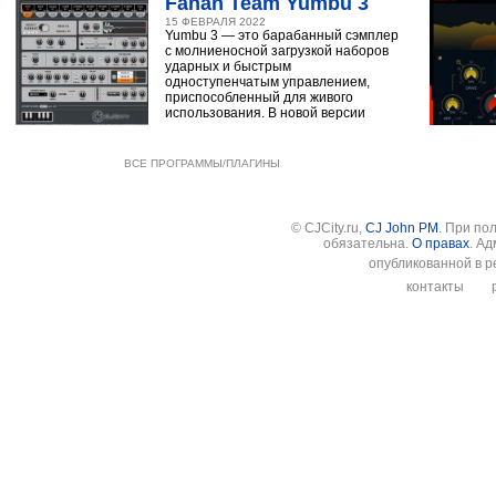
Fanan Team Yumbu 3
15 ФЕВРАЛЯ 2022
Yumbu 3 — это барабанный сэмплер
с молниеносной загрузкой наборов
ударных и быстрым
одноступенчатым управлением,
приспособленный для живого
использования. В новой версии
ВСЕ ПРОГРАММЫ/ПЛАГИНЫ
© CJCity.ru,
CJ John PM
. При по
обязательна.
О правах
. А
опубликованной в р
контакты