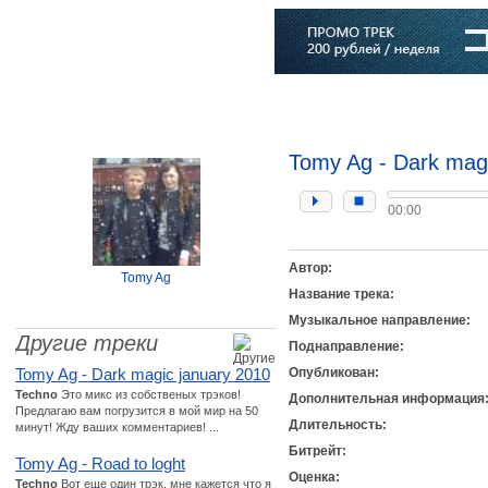
Главная
Софт
Музыка
Статьи
Музыканты
Словарь
Tomy Ag - Dark magi
00:00
Автор:
Tomy Ag
Название трека:
Музыкальное направление:
Другие треки
Поднаправление:
Tomy Ag - Dark magic january 2010
Опубликован:
Techno
Это микс из собственых трэков!
Дополнительная информация
Предлагаю вам погрузится в мой мир на 50
Длительность:
минут! Жду ваших комментариев! ...
Битрейт:
Tomy Ag - Road to loght
Оценка:
Techno
Вот еще один трэк, мне кажется что я