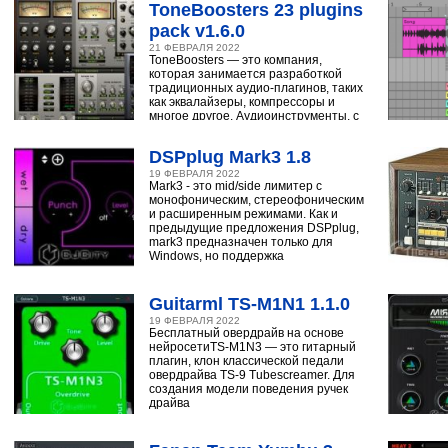
ToneBoosters 23 plugins
pack v1.6.0
21 ФЕВРАЛЯ 2022
ToneBoosters — это компания,
которая занимается разработкой
традиционных аудио-плагинов, таких
как эквалайзеры, компрессоры и
многое другое. Аудиоинструменты, с
помощью
DSPplug Mark3 1.8
19 ФЕВРАЛЯ 2022
Mark3 - это mid/side лимитер с
монофоническим, стереофоническим
и расширенным режимами. Как и
предыдущие предложения DSPplug,
mark3 предназначен только для
Windows, но поддержка
Guitarml TS-M1N1 1.1.0
19 ФЕВРАЛЯ 2022
Бесплатный овердрайв на основе
нейросетиTS-M1N3 — это гитарный
плагин, клон классической педали
овердрайва TS-9 Tubescreamer. Для
создания модели поведения ручек
драйва