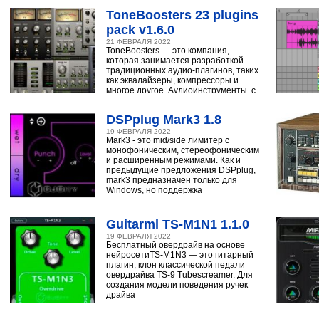
ToneBoosters 23 plugins
pack v1.6.0
21 ФЕВРАЛЯ 2022
ToneBoosters — это компания,
которая занимается разработкой
традиционных аудио-плагинов, таких
как эквалайзеры, компрессоры и
многое другое. Аудиоинструменты, с
помощью
DSPplug Mark3 1.8
19 ФЕВРАЛЯ 2022
Mark3 - это mid/side лимитер с
монофоническим, стереофоническим
и расширенным режимами. Как и
предыдущие предложения DSPplug,
mark3 предназначен только для
Windows, но поддержка
Guitarml TS-M1N1 1.1.0
19 ФЕВРАЛЯ 2022
Бесплатный овердрайв на основе
нейросетиTS-M1N3 — это гитарный
плагин, клон классической педали
овердрайва TS-9 Tubescreamer. Для
создания модели поведения ручек
драйва