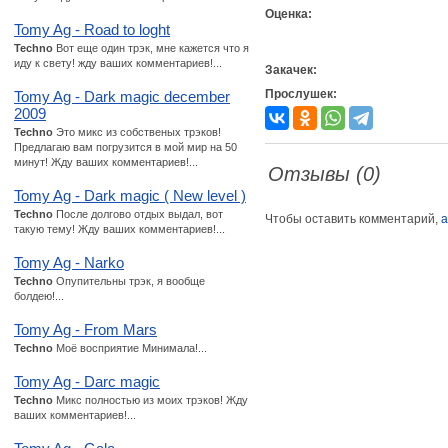
Оценка:
Tomy Ag - Road to loght
Techno
Вот еще один трэк, мне кажется что я
иду к свету! жду ваших комментариев!...
Закачек:
Прослушек:
Tomy Ag - Dark magic december
2009
Techno
Это микс из собственых трэков!
Предлагаю вам погрузится в мой мир на 50
минут! Жду ваших комментариев!...
Отзывы (0)
Tomy Ag - Dark magic ( New level )
Techno
После долгово отдых выдал, вот
Чтобы оставить комментарий,
а
такую тему! Жду ваших комментариев!...
Tomy Ag - Narko
Techno
Опупительны трэк, я вообще
болдею!...
Tomy Ag - From Mars
Techno
Моё восприятие Минимала!...
Tomy Ag - Darc magic
Techno
Микс полностью из моих трэков! Жду
ваших комментариев!...