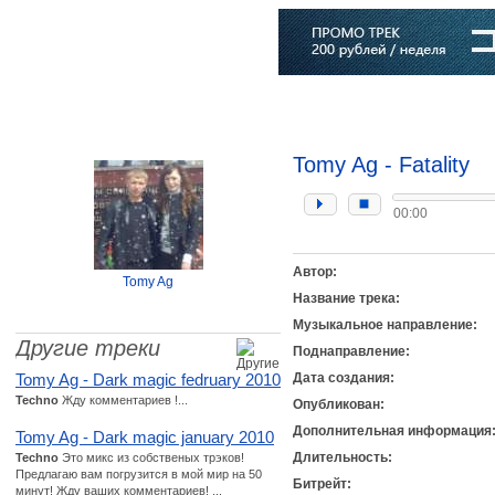
Главная
Софт
Музыка
Статьи
Музыканты
Словарь
Tomy Ag - Fatality
00:00
Автор:
Tomy Ag
Название трека:
Музыкальное направление:
Другие треки
Поднаправление:
Tomy Ag - Dark magic fedruary 2010
Дата создания:
Techno
Жду комментариев !...
Опубликован:
Дополнительная информация
Tomy Ag - Dark magic january 2010
Длительность:
Techno
Это микс из собственых трэков!
Предлагаю вам погрузится в мой мир на 50
Битрейт:
минут! Жду ваших комментариев! ...