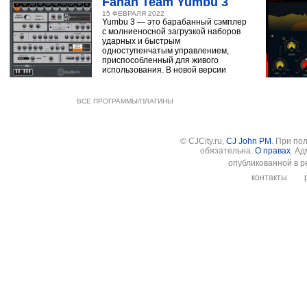
Fanan Team Yumbu 3
15 ФЕВРАЛЯ 2022
Yumbu 3 — это барабанный сэмплер
с молниеносной загрузкой наборов
ударных и быстрым
одноступенчатым управлением,
приспособленный для живого
использования. В новой версии
ВСЕ ПРОГРАММЫ/ПЛАГИНЫ
© CJCity.ru,
CJ John PM
. При по
обязательна.
О правах
. А
опубликованной в р
контакты