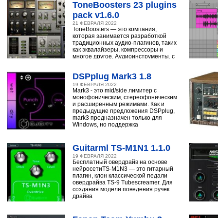
ToneBoosters 23 plugins
pack v1.6.0
21 ФЕВРАЛЯ 2022
ToneBoosters — это компания,
которая занимается разработкой
традиционных аудио-плагинов, таких
как эквалайзеры, компрессоры и
многое другое. Аудиоинструменты, с
помощью
DSPplug Mark3 1.8
19 ФЕВРАЛЯ 2022
Mark3 - это mid/side лимитер с
монофоническим, стереофоническим
и расширенным режимами. Как и
предыдущие предложения DSPplug,
mark3 предназначен только для
Windows, но поддержка
Guitarml TS-M1N1 1.1.0
19 ФЕВРАЛЯ 2022
Бесплатный овердрайв на основе
нейросетиTS-M1N3 — это гитарный
плагин, клон классической педали
овердрайва TS-9 Tubescreamer. Для
создания модели поведения ручек
драйва