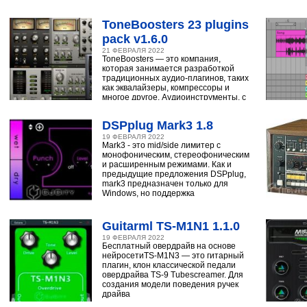
ударным, синтезатору,
ToneBoosters 23 plugins
pack v1.6.0
21 ФЕВРАЛЯ 2022
ToneBoosters — это компания,
которая занимается разработкой
традиционных аудио-плагинов, таких
как эквалайзеры, компрессоры и
многое другое. Аудиоинструменты, с
помощью
DSPplug Mark3 1.8
19 ФЕВРАЛЯ 2022
Mark3 - это mid/side лимитер с
монофоническим, стереофоническим
и расширенным режимами. Как и
предыдущие предложения DSPplug,
mark3 предназначен только для
Windows, но поддержка
Guitarml TS-M1N1 1.1.0
19 ФЕВРАЛЯ 2022
Бесплатный овердрайв на основе
нейросетиTS-M1N3 — это гитарный
плагин, клон классической педали
овердрайва TS-9 Tubescreamer. Для
создания модели поведения ручек
драйва