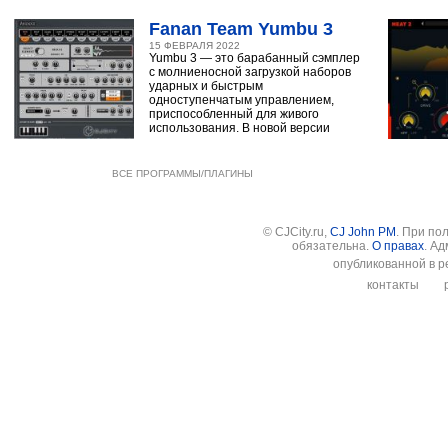
Fanan Team Yumbu 3
15 ФЕВРАЛЯ 2022
Yumbu 3 — это барабанный сэмплер
с молниеносной загрузкой наборов
ударных и быстрым
одноступенчатым управлением,
приспособленный для живого
использования. В новой версии
ВСЕ ПРОГРАММЫ/ПЛАГИНЫ
© CJCity.ru,
CJ John PM
. При по
обязательна.
О правах
. А
опубликованной в р
контакты