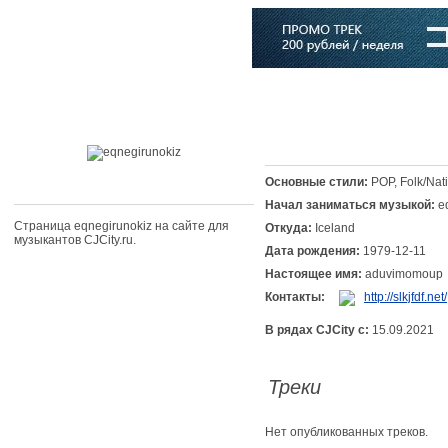
Главная
Софт
Музыка
Статьи
Музыканты
Словарь
Основные стили:
POP, Folk/Nati
Начал заниматься музыкой:
e
Страница eqnegirunokiz на сайте для
Откуда:
Iceland
музыкантов CJCity.ru.
Дата рождения:
1979-12-11
Настоящее имя:
aduvimomoup
Контакты:
http://slkjfdf.net/
В рядах CJCity с:
15.09.2021
Треки
Нет опубликованных треков.