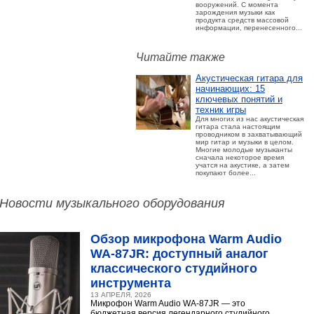
вооружений. С момента
зарождения музыки как
продукта средств массовой
информации, перенесенного...
Читайте также
Акустическая гитара для
начинающих: 15
ключевых понятий и
техник игры
Для многих из нас акустическая
гитара стала настоящим
проводником в захватывающий
мир гитар и музыки в целом.
Многие молодые музыканты
сначала некоторое время
учатся на акустике, а затем
покупают более...
Новости музыкального оборудования
Обзор микрофона Warm Audio
WA‑87JR: доступный аналог
классического студийного
инструмента
13 АПРЕЛЯ, 2026
Микрофон Warm Audio WA‑87JR — это
бюджетная версия легендарного студийного