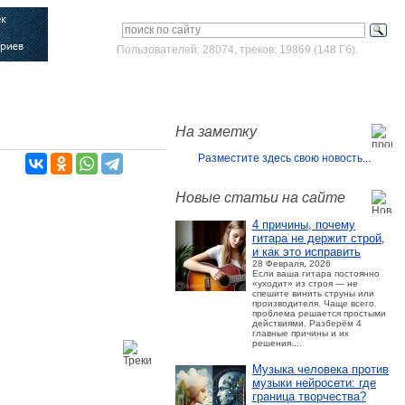
Пользователей: 28074, треков: 19869 (148 Гб).
Войти
Зарегистрироваться
На заметку
Разместите здесь свою новость...
Новые статьи на сайте
4 причины, почему
гитара не держит строй,
и как это исправить
28 Февраля, 2026
Если ваша гитара постоянно
«уходит» из строя — не
спешите винить струны или
производителя. Чаще всего
проблема решается простыми
действиями. Разберём 4
главные причины и их
решения....
Музыка человека против
музыки нейросети: где
граница творчества?