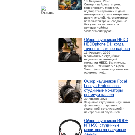
13 Февраля, 2026
Сегодня нейросети умеют
генерировать мелодии,
подбирать гармонии и даже
имитировать стиль конкретных
исполнителей. На стримингах
появляются треки, созданные
без участия человека, а
крупные лейблы
экспериментируют...
Обзор наушников HEDD
HEDDphone D1: когда
точность важнее пафоса
13 Февраля, 2026
Флагманские студийные
наушники от немецкой
компании HEDD. Их ключевая
фишка — технология Open
Sound (открытое акустическое
оформление)....
Обзор наушников Focal
Lensys Professional:
студийные мониторы
премиум‑класса
30 января, 2026
Закрытые студийные наушники
флагманского уровня с
эталонной детализацией и
нейтральным звучанием....
Обзор наушников RODE
NTH-50: студийные
мониторы за разумные
деньги