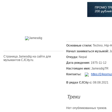
Главная
Софт
Музыка
Статьи
Музыканты
Сло
Основные стили:
Techno, Hip-
Начал заниматься музыкой:
J
Страница Jamesdig на сайте для
Откуда:
Nepal
музыкантов CJCity.ru.
Дата рождения:
1975-11-12
Настоящее имя:
JamesdigTR
Контакты:
https://24pornu
В рядах CJCity с:
08.08.2021
Треки
Нет опубликованных треков.