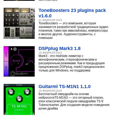
ToneBoosters 23 plugins pack
v1.6.0
21 ФЕВРАЛЯ 2022
ToneBoosters — это компания, которая
занимается разработкой традиционных аудио-
плагинов, таких как эквалайзеры, компрессоры
и многое другое. Аудиоинструменты, с
помощью
DSPplug Mark3 1.8
19 ФЕВРАЛЯ 2022
Mark3 - это mid/side лимитер с
монофоническим, стереофоническим и
расширенным режимами. Как и предыдущие
предложения DSPplug, mark3 предназначен
только для Windows, но поддержка
Guitarml TS-M1N1 1.1.0
19 ФЕВРАЛЯ 2022
Бесплатный овердрайв на основе
нейросетиTS-M1N3 — это гитарный плагин,
клон классической педали овердрайва TS-9
Tubescreamer. Для создания модели поведения
ручек драйва