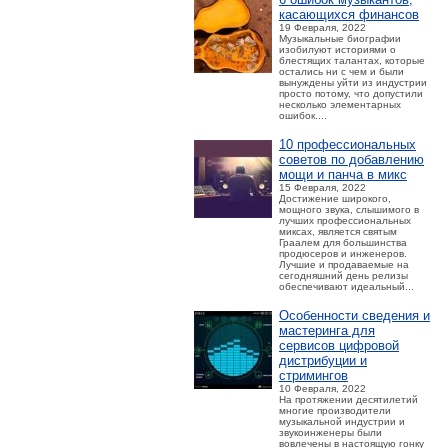
касающихся финансов
19 Февраля, 2022
Музыкальные биографии
изобилуют историями о
блестящих талантах, которые
остались ни с чем и были
вынуждены уйти из индустрии
просто потому, что допустили
несколько элементарных
ошибок....
10 профессиональных
советов по добавлению
мощи и панча в микс
15 Февраля, 2022
Достижение широкого,
мощного звука, слышимого в
лучших профессиональных
миксах, является святым
Граалем для большинства
продюсеров и инженеров.
Лучшие и продаваемые на
сегодняшний день релизы
обеспечивают идеальный...
Особенности сведения и
мастеринга для
сервисов цифровой
дистрибуции и
стримингов
10 Февраля, 2022
На протяжении десятилетий
многие производители
музыкальной индустрии и
звукоинженеры были
вовлечены в настоящую гонку