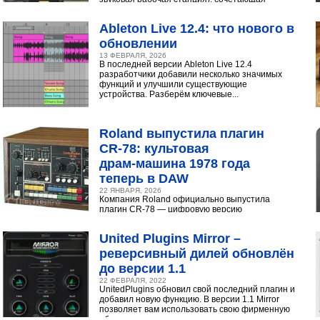
интуитивный интерфейс с продвинутыми
инструментами...
Ableton Live 12.4: что нового в
обновлении
13 ФЕВРАЛЯ, 2026
В последней версии Ableton Live 12.4
разработчики добавили несколько значимых
функций и улучшили существующие
устройства. Разберём ключевые...
Roland выпустила плагин
CR‑78: культовая
драм‑машина 1978 года
теперь в DAW
22 ЯНВАРЯ, 2026
Компания Roland официально выпустила
плагин CR-78 — цифровую версию
легендарной аналоговой драм-машины
1978 года. Инструмент доступен в экосистеме...
United Plugins Mirror –
реверсивный дилей обновлён
до версии 1.1
22 ФЕВРАЛЯ, 2022
UnitedPlugins обновил свой последний плагин и
добавил новую функцию. В версии 1.1 Mirror
позволяет вам использовать свою фирменную
обратную...