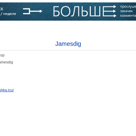
варь
Компании
Блоги
Jamesdig
Hop
amesdig
shka.icu/