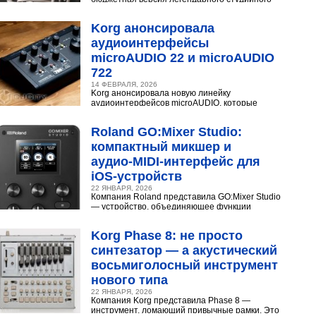
конденсаторного микрофона Neumann U 87.
Разберёмся,...
Korg анонсировала
аудиоинтерфейсы
microAUDIO 22 и microAUDIO
722
14 ФЕВРАЛЯ, 2026
Korg анонсировала новую линейку
аудиоинтерфейсов microAUDIO, которые
сочетают в себе предусилители с интересными
эффектами, включая аналоговый...
Roland GO:Mixer Studio:
компактный микшер и
аудио‑MIDI‑интерфейс для
iOS‑устройств
22 ЯНВАРЯ, 2026
Компания Roland представила GO:Mixer Studio
— устройство, объединяющее функции
микшера, аудио- и MIDI?интерфейса. Оно
создано для мобильных...
Korg Phase 8: не просто
синтезатор — а акустический
восьмиголосный инструмент
нового типа
22 ЯНВАРЯ, 2026
Компания Korg представила Phase 8 —
инструмент, ломающий привычные рамки. Это