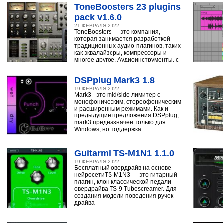
ToneBoosters 23 plugins
pack v1.6.0
21 ФЕВРАЛЯ 2022
ToneBoosters — это компания,
которая занимается разработкой
традиционных аудио-плагинов, таких
как эквалайзеры, компрессоры и
многое другое. Аудиоинструменты, с
помощью
DSPplug Mark3 1.8
19 ФЕВРАЛЯ 2022
Mark3 - это mid/side лимитер с
монофоническим, стереофоническим
и расширенным режимами. Как и
предыдущие предложения DSPplug,
mark3 предназначен только для
Windows, но поддержка
Guitarml TS-M1N1 1.1.0
19 ФЕВРАЛЯ 2022
Бесплатный овердрайв на основе
нейросетиTS-M1N3 — это гитарный
плагин, клон классической педали
овердрайва TS-9 Tubescreamer. Для
создания модели поведения ручек
драйва