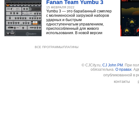
Fanan Team Yumbu 3
15 ФЕВРАЛЯ 2022
Yumbu 3 — это барабанный сэмплер
с молниеносной загрузкой наборов
ударных и быстрым
одноступенчатым управлением,
приспособленный для живого
использования. В новой версии
ВСЕ ПРОГРАММЫ/ПЛАГИНЫ
© CJCity.ru,
CJ John PM
. При по
обязательна.
О правах
. А
опубликованной в р
контакты