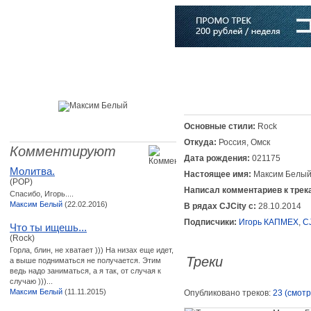
Главная
Софт
Музыка
Статьи
Музыканты
Словарь
Основные стили:
Rock
Откуда:
Россия, Омск
Комментируют
Дата рождения:
021175
Молитва.
Настоящее имя:
Максим Белы
(POP)
Написал комментариев к трек
Спасибо, Игорь....
Максим Белый
(22.02.2016)
В рядах CJCity с:
28.10.2014
Подписчики:
Игорь КАПМЕХ
,
C
Что ты ищешь...
(Rock)
Горла, блин, не хватает ))) На низах еще идет,
Треки
а выше подниматься не получается. Этим
ведь надо заниматься, а я так, от случая к
случаю )))...
Максим Белый
(11.11.2015)
Опубликовано треков:
23 (смотр