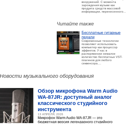
вооружений. С момента
зарождения музыки как
продукта средств массовой
информации, перенесенного...
Читайте также
Бесплатные гитарные
педали
Современные технологии
позволяют использовать
компьютер как процессор
эффектов. У нас в
распоряжении немалое
количество бесплатных VST-
плагинов для любого
секвенсора....
Новости музыкального оборудования
Обзор микрофона Warm Audio
WA‑87JR: доступный аналог
классического студийного
инструмента
13 АПРЕЛЯ, 2026
Микрофон Warm Audio WA‑87JR — это
бюджетная версия легендарного студийного
конденсаторного микрофона Neumann U 87.
Разберёмся,...