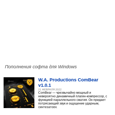
Пополнения софта для Windows
W.A. Productions ComBear
v1.0.1
21 ФЕВРАЛЯ 2022
ComBear — чрезвычайно мощный и
невероятно динамичный плагин-компрессор, с
функцией параллельного сжатия. Он придает
потрясающий звук и ощущение ударным,
синтезатору,