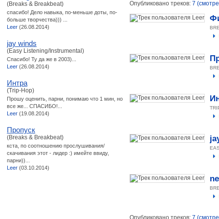
Опубликовано треков:
7 (смотре
(Breaks & Breakbeat)
спасибо! Дело навыка, по-меньше доты, по-
Ф
больше творчества))) ...
Leer
(26.08.2014)
BR
jay winds
(Easy Listening/Instrumental)
П
Спасибо! Ту да же в 2003)...
Leer
(26.08.2014)
BR
Интра
(Trip-Hop)
И
Прошу оценить, парни, понимаю что 1 мин, но
все же... СПАСИБО!...
TRI
Leer
(19.08.2014)
Пропуск
(Breaks & Breakbeat)
ja
кста, по соотношению прослушивания/
EAS
скачивания этот - лидер :) имейте ввиду,
парни))...
Leer
(03.10.2014)
ne
BR
Опубликовано треков:
7 (смотре