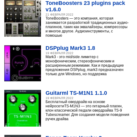
ToneBoosters 23 plugins pack
v1.6.0
21 ФЕВРАЛЯ 2022
ToneBoosters — это компания, которая
занимается разработкой традиционных аудио-
плагинов, таких как эквалайзеры, компрессоры
и многое другое. Аудиоинструменты, с
помощью
DSPplug Mark3 1.8
19 ФЕВРАЛЯ 2022
Mark3 - это mid/side лимитер с
монофоническим, стереофоническим и
расширенным режимами. Как и предыдущие
предложения DSPplug, mark3 предназначен
только для Windows, но поддержка
Guitarml TS-M1N1 1.1.0
19 ФЕВРАЛЯ 2022
Бесплатный овердрайв на основе
нейросетиTS-M1N3 — это гитарный плагин,
клон классической педали овердрайва TS-9
Tubescreamer. Для создания модели поведения
ручек драйва