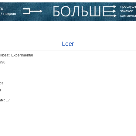
варь
Компании
Блоги
Leer
kbeat, Experimental
998
ов
u
ам:
17