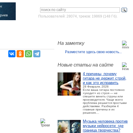
Пользователей: 28074, треков: 19869 (148 Гб).
Войти
Зарегистрироваться
На заметку
Разместите здесь свою новость...
Новые статьи на сайте
4 причины, почему
гитара не держит строй,
и как это исправить
28 Февраля, 2026
Если ваша гитара постоянно
«уходит» из строя — не
спешите винить струны или
производителя. Чаще всего
проблема решается простыми
действиями. Разберём 4
главные причины и их
решения....
Музыка человека против
музыки нейросети: где
граница творчества?