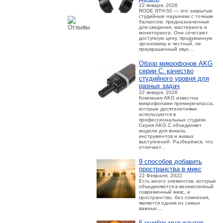
22 января, 2026
RODE NTH-50 — это закрытые
студийные наушники с точным
балансом, предназначенные
для сведения, мастеринга и
мониторинга. Они сочетают
доступную цену, продуманную
эргономику и честный, не
приукрашенный звук....
Обзор микрофонов AKG
серии C: качество
студийного уровня для
разных задач
22 января, 2026
Компания AKG известна
микрофонами премиум-класса,
которые десятилетиями
используются в
профессиональных студиях.
Серия AKG C объединяет
модели для вокала,
инструментов и живых
выступлений. Разберёмся, что
отличает...
9 способов добавить
пространства в микс
22 Февраля, 2022
Есть много элементов, которые
объединяются в великолепный
современный микс, и
пространство, без сомнения,
является одним из самых
важных....
6 ошибок музыкантов,