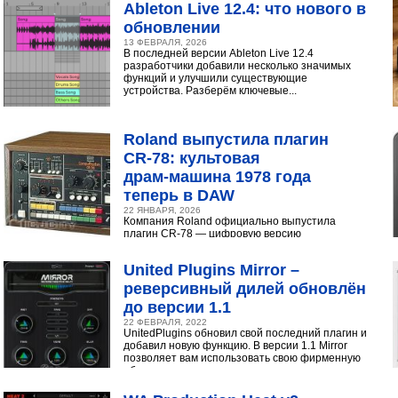
Ableton Live 12.4: что нового в
обновлении
13 ФЕВРАЛЯ, 2026
В последней версии Ableton Live 12.4
разработчики добавили несколько значимых
функций и улучшили существующие
устройства. Разберём ключевые...
Roland выпустила плагин
CR‑78: культовая
драм‑машина 1978 года
теперь в DAW
22 ЯНВАРЯ, 2026
Компания Roland официально выпустила
плагин CR-78 — цифровую версию
легендарной аналоговой драм-машины
1978 года. Инструмент доступен в экосистеме...
United Plugins Mirror –
реверсивный дилей обновлён
до версии 1.1
22 ФЕВРАЛЯ, 2022
UnitedPlugins обновил свой последний плагин и
добавил новую функцию. В версии 1.1 Mirror
позволяет вам использовать свою фирменную
обратную...