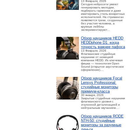
13 Февраля, 2026
Сегодня нейросети умеют
генерировать мелодии,
подбирать гармонии и даже
имитировать стиль конкретных
исполнителей. На стримингах
появляются треки, созданные
без участия человека, а
крупные лейблы
экспериментируют...
Обзор наушников HEDD
HEDDphone D1: когда
точность важнее пафоса
13 Февраля, 2026
Флагманские студийные
наушники от немецкой
компании HEDD. Их ключевая
фишка — технология Open
Sound (открытое акустическое
оформление)....
Обзор наушников Focal
Lensys Professional:
студийные мониторы
премиум‑класса
30 января, 2026
Закрытые студийные наушники
флагманского уровня с
эталонной детализацией и
нейтральным звучанием....
Обзор наушников RODE
NTH-50: студийные
мониторы за разумные
деньги