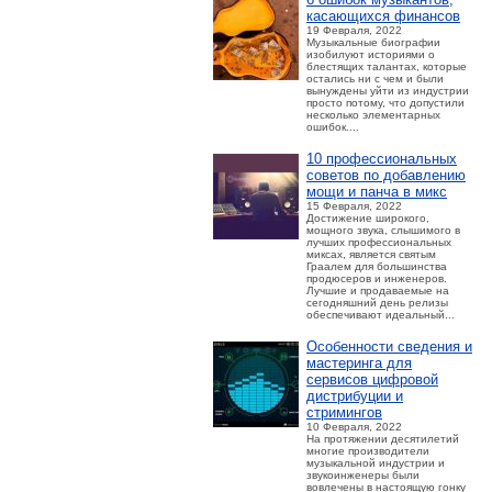
касающихся финансов
19 Февраля, 2022
Музыкальные биографии
изобилуют историями о
блестящих талантах, которые
остались ни с чем и были
вынуждены уйти из индустрии
просто потому, что допустили
несколько элементарных
ошибок....
10 профессиональных
советов по добавлению
мощи и панча в микс
15 Февраля, 2022
Достижение широкого,
мощного звука, слышимого в
лучших профессиональных
миксах, является святым
Граалем для большинства
продюсеров и инженеров.
Лучшие и продаваемые на
сегодняшний день релизы
обеспечивают идеальный...
Особенности сведения и
мастеринга для
сервисов цифровой
дистрибуции и
стримингов
10 Февраля, 2022
На протяжении десятилетий
многие производители
музыкальной индустрии и
звукоинженеры были
вовлечены в настоящую гонку