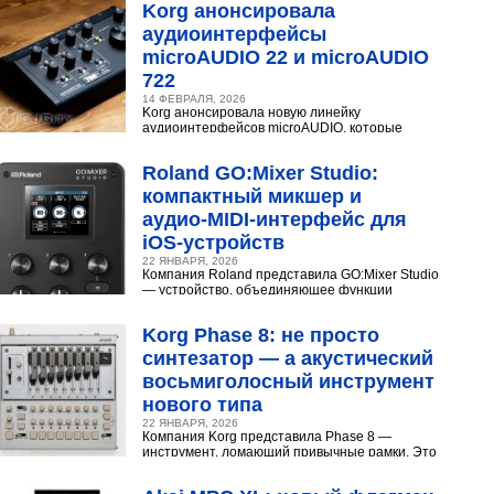
Korg анонсировала
аудиоинтерфейсы
microAUDIO 22 и microAUDIO
722
14 ФЕВРАЛЯ, 2026
Korg анонсировала новую линейку
аудиоинтерфейсов microAUDIO, которые
сочетают в себе предусилители с интересными
эффектами, включая аналоговый...
Roland GO:Mixer Studio:
компактный микшер и
аудио‑MIDI‑интерфейс для
iOS‑устройств
22 ЯНВАРЯ, 2026
Компания Roland представила GO:Mixer Studio
— устройство, объединяющее функции
микшера, аудио- и MIDI?интерфейса. Оно
создано для мобильных...
Korg Phase 8: не просто
синтезатор — а акустический
восьмиголосный инструмент
нового типа
22 ЯНВАРЯ, 2026
Компания Korg представила Phase 8 —
инструмент, ломающий привычные рамки. Это
не аналоговый и не цифровой синтезатор, а
нечто принципиально...