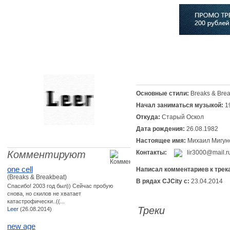
Главная
Софт
Музыка
Статьи
Музыканты
Сло
Основные стили:
Breaks & Brea
Начал заниматься музыкой:
1
Откуда:
Старый Оскол
Дата рождения:
26.08.1982
Настоящее имя:
Михаил Мигун
Комментируют
Контакты:
lir3000@mail.r
one cell
Написал комментариев к трек
(Breaks & Breakbeat)
В рядах CJCity с:
23.04.2014
Спасибо! 2003 год был)) Сейчас пробую
снова, но скилов не хватает
катастрофически..((...
Треки
Leer
(26.08.2014)
new age